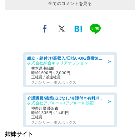
全てのコメントを見る
組立・組付け/高収入/日払いOK/寮費無料/交替制/20・30・40代活躍中
＞
株式会社綜合キャリアオプション
熊本県 菊陽町
時給1,600円～2,000円
正社員 / 派遣社員
スポンサー：求人ボックス
介護職員/残業ほぼなし/介護付き有料老人ホームの介護士/夜勤専従
＞
株式会社アプルール/アプルール鵠沼
神奈川県 藤沢市
時給1,335円～1,481円
正社員
スポンサー：求人ボックス
姉妹サイト