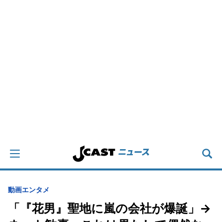
動画
エンタメ
「『花男』聖地に嵐の会社が爆誕」→