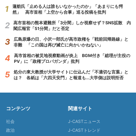
蓮舫氏「止める人は誰もいなかったのか」「あまりにも愕
然」 高市首相「上空から合掌」巡る投稿を批判
高市首相の熊本避難所「3分間」しか視察せず？SNS拡散 内
閣広報官「51分間」だと否定
広島原爆の日、小沢一郎氏が高市政権を「戦前回帰路線」と
非難 「この国は再び滅亡に向かいかねない」
高市首相の被災地視察動画が炎上 BGM付き「総理が主役の
PV」に「政権プロパガンダ」批判
処分の東大教授が大学サイトに仕込んだ「不適切な言葉」と
は？ 各紙は「六四天安門」と報道も...大学側は説明拒否
コンテンツ
関連サイト
社会
J-CASTニュース
政治
J-CASTトレンド