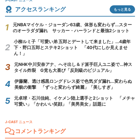
J-CAST ニュース
アクセスランキング
もっと見る
元NBAマイケル・ジョーダン63歳、体形も変わらず...スター
のオーラダダ漏れ サッカー・ハーランドと最強2ショット
小柳ルミ子「可愛い弟 五郎とデートして来ました」...4歳年
下・野口五郎とステキ2ショット 「40代にしか見えませ
ん！」
元NHK中川安奈アナ、へそ出し＆ド派手巨人ユニ姿で...神ス
タイル炸裂 G党も大喜び「反則級のビジュアル」
伊藤蘭、透け感黒ロングドレス姿で色気ダダ漏れ...変わらぬ
美貌の衝撃 「ずっと変わらず綺麗」「美しすぎ」
元卓球・石川佳純、イケメン陸上選手と2ショット 「メチャ
可愛い」「かわいい笑顔」「美男美女」話題に
J-CAST ニュース
コメントランキング