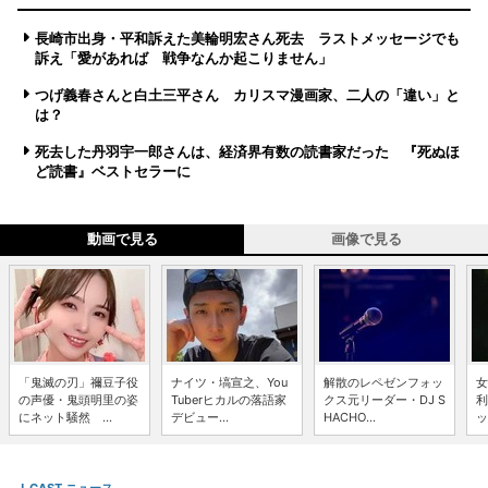
長崎市出身・平和訴えた美輪明宏さん死去 ラストメッセージでも
訴え「愛があれば 戦争なんか起こりません」
つげ義春さんと白土三平さん カリスマ漫画家、二人の「違い」と
は？
死去した丹羽宇一郎さんは、経済界有数の読書家だった 『死ぬほ
ど読書』ベストセラーに
動画で見る
画像で見る
「鬼滅の刃」禰豆子役
ナイツ・塙宣之、You
解散のレペゼンフォッ
女
の声優・鬼頭明里の姿
Tuberヒカルの落語家
クス元リーダー・DJ S
利
にネット騒然 ...
デビュー...
HACHO...
ッ