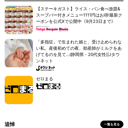
【ステーキガスト】ライス・パン食べ放題&
スープバー付きメニュー1111円はお得!最新ク
ーポンを公式Xで公開中《9月23日まで》
「多指症」で生まれた娘と、受け止められな
い私。産後初めての夜、助産師がミルクをあ
げてるのを見て...(静岡県・20代女性)|Jタウ
ンネット
ゼロまる
追悼
一覧を見る