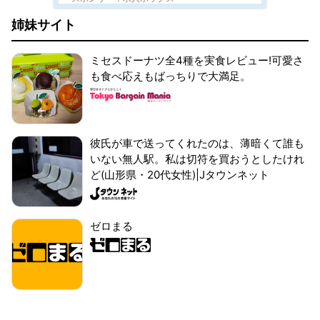
姉妹サイト
ミセスドーナツ全4種を実食レビュー!可愛さ
も食べ応えもばっちりで大満足。
彼氏が車で送ってくれたのは、薄暗くて誰も
いない無人駅。私は切符を買おうとしたけれ
ど(山形県・20代女性)|Jタウンネット
ゼロまる