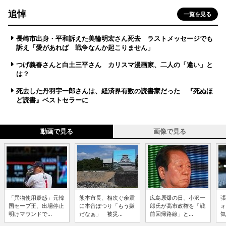
追悼
一覧を見る
長崎市出身・平和訴えた美輪明宏さん死去 ラストメッセージでも
訴え「愛があれば 戦争なんか起こりません」
つげ義春さんと白土三平さん カリスマ漫画家、二人の「違い」と
は？
死去した丹羽宇一郎さんは、経済界有数の読書家だった 『死ぬほ
ど読書』ベストセラーに
動画で見る
画像で見る
「異物使用疑惑」元韓
熊本市長、相次ぐ余震
広島原爆の日、小沢一
張
国セーブ王、出場停止
に本音ぽつり「もう嫌
郎氏が高市政権を「戦
ォ
明けマウンドで...
だなぁ」 被災...
前回帰路線」と...
気