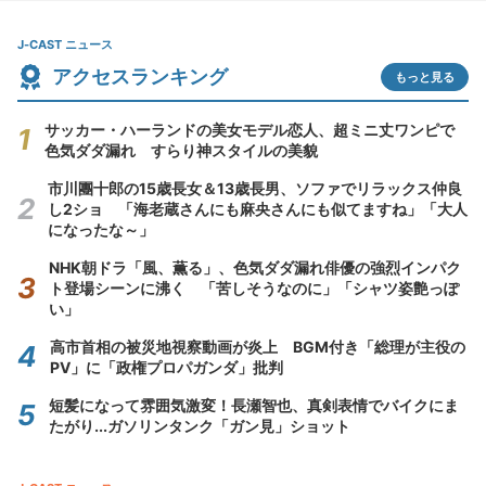
J-CAST ニュース
アクセスランキング
もっと見る
サッカー・ハーランドの美女モデル恋人、超ミニ丈ワンピで
色気ダダ漏れ すらり神スタイルの美貌
市川團十郎の15歳長女＆13歳長男、ソファでリラックス仲良
し2ショ 「海老蔵さんにも麻央さんにも似てますね」「大人
になったな～」
NHK朝ドラ「風、薫る」、色気ダダ漏れ俳優の強烈インパク
ト登場シーンに沸く 「苦しそうなのに」「シャツ姿艶っぽ
い」
高市首相の被災地視察動画が炎上 BGM付き「総理が主役の
PV」に「政権プロパガンダ」批判
短髪になって雰囲気激変！長瀬智也、真剣表情でバイクにま
たがり...ガソリンタンク「ガン見」ショット