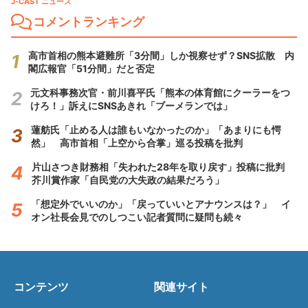
J-CAST ニュース
コメントランキング
高市首相の熊本避難所「3分間」しか視察せず？SNS拡散 内
閣広報官「51分間」だと否定
元文科事務次官・前川喜平氏「熊本の体育館にクーラーをつ
けろ！」訴えにSNSあきれ「ブーメランでは」
蓮舫氏「止める人は誰もいなかったのか」「あまりにも愕
然」 高市首相「上空から合掌」巡る投稿を批判
片山さつき財務相「失われた28年を取り戻す」投稿に批判
芥川賞作家「自民党の大失政の結果だろう」
「想定外でいいのか」「戻っていいとアナウンスは？」 イ
オン社長会見でのしつこい記者質問に疑問も続々
コンテンツ
関連サイト