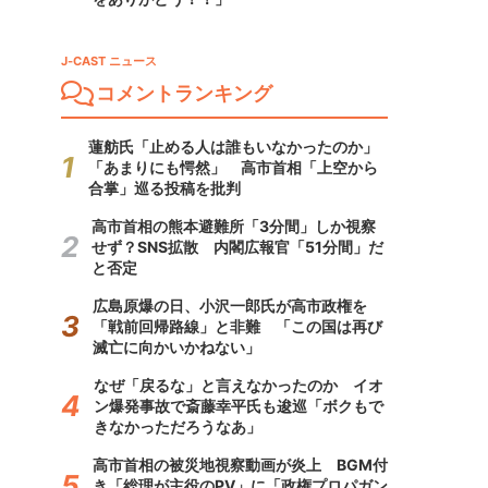
J-CAST ニュース
コメントランキング
蓮舫氏「止める人は誰もいなかったのか」
「あまりにも愕然」 高市首相「上空から
合掌」巡る投稿を批判
高市首相の熊本避難所「3分間」しか視察
せず？SNS拡散 内閣広報官「51分間」だ
と否定
広島原爆の日、小沢一郎氏が高市政権を
「戦前回帰路線」と非難 「この国は再び
滅亡に向かいかねない」
なぜ「戻るな」と言えなかったのか イオ
ン爆発事故で斎藤幸平氏も逡巡「ボクもで
きなかっただろうなあ」
高市首相の被災地視察動画が炎上 BGM付
き「総理が主役のPV」に「政権プロパガン