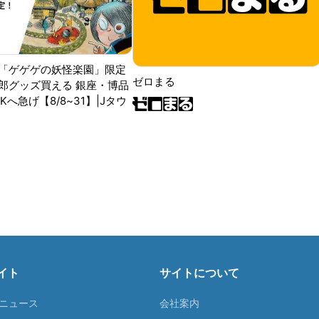
「ゲゲゲの妖怪楽園」限定
ゼロまる
郎グッズ買える 銀座・博品
RKへ急げ【8/8~31】|Jタウ
イト
サイトについて
Tニュース
会社案内