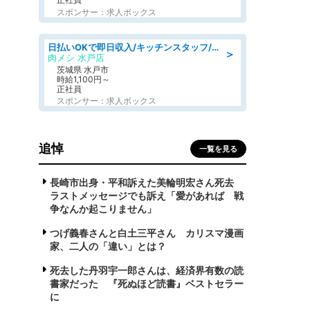
スポンサー：求人ボックス
日払いOKで即日収入/キッチンスタッフ/「原付免許必須」デリバリー業務など、自己成長可能な幅広い仕事に挑戦!髪型自由&ピアス・ネイルOK/茨城県/水戸市
＞
肉メシ 水戸店
茨城県 水戸市
時給1,100円～
正社員
スポンサー：求人ボックス
追悼
一覧を見る
長崎市出身・平和訴えた美輪明宏さん死去
ラストメッセージでも訴え「愛があれば 戦
争なんか起こりません」
つげ義春さんと白土三平さん カリスマ漫画
家、二人の「違い」とは？
死去した丹羽宇一郎さんは、経済界有数の読
書家だった 『死ぬほど読書』ベストセラー
に