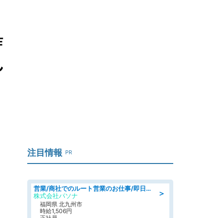
詐
ん
注目情報
PR
営業/商社でのルート営業のお仕事/即日勤務可/車通勤可/営業
＞
株式会社パソナ
福岡県 北九州市
時給1,506円
正社員