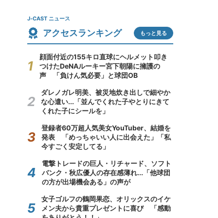
J-CAST ニュース
アクセスランキング
もっと見る
顔面付近の155キロ直球にヘルメット叩き
つけたDeNAルーキー宮下朝陽に擁護の
声 「負けん気必要」と球団OB
ダレノガレ明美、被災地炊き出しで細やか
な心遣い...「並んでくれた子やとりにきて
くれた子にシールを」
登録者60万超人気美女YouTuber、結婚を
発表 「めっちゃいい人に出会えた」「私
今すごく安定してる」
電撃トレードの巨人・リチャード、ソフト
バンク・秋広優人の存在感薄れ...「他球団
の方が出場機会ある」の声が
女子ゴルフの鶴岡果恋、オリックスのイケ
メン夫から貴重プレゼントに喜び 「感動
をありがとう！！」