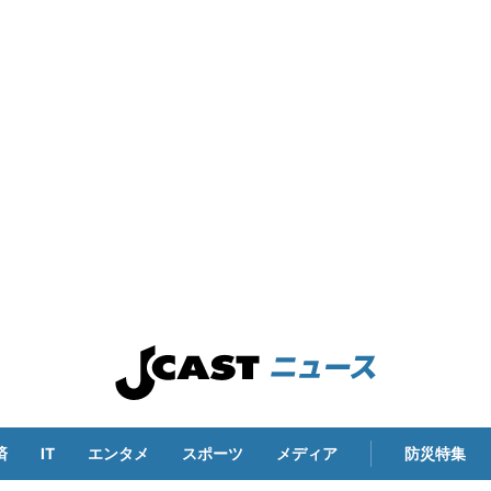
済
IT
エンタメ
スポーツ
メディア
防災特集