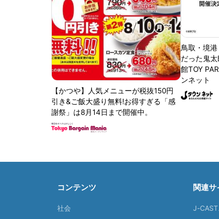
鳥取・境港
だった鬼太
館TOY PA
ンネット
【かつや】人気メニューが税抜150円
引き&ご飯大盛り無料!お得すぎる「感
謝祭」は8月14日まで開催中。
コンテンツ
関連サ
社会
J-CAS