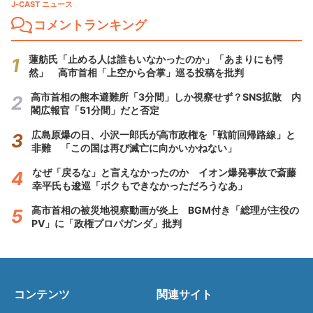
J-CAST ニュース
コメントランキング
蓮舫氏「止める人は誰もいなかったのか」「あまりにも愕
然」 高市首相「上空から合掌」巡る投稿を批判
高市首相の熊本避難所「3分間」しか視察せず？SNS拡散 内
閣広報官「51分間」だと否定
広島原爆の日、小沢一郎氏が高市政権を「戦前回帰路線」と
非難 「この国は再び滅亡に向かいかねない」
なぜ「戻るな」と言えなかったのか イオン爆発事故で斎藤
幸平氏も逡巡「ボクもできなかっただろうなあ」
高市首相の被災地視察動画が炎上 BGM付き「総理が主役の
PV」に「政権プロパガンダ」批判
コンテンツ
関連サイト