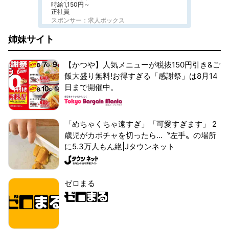
時給1,150円～
正社員
スポンサー：求人ボックス
姉妹サイト
【かつや】人気メニューが税抜150円引き&ご
飯大盛り無料!お得すぎる「感謝祭」は8月14
日まで開催中。
「めちゃくちゃ遠すぎ」「可愛すぎます」 2
歳児がカボチャを切ったら...〝左手〟の場所
に5.3万人もん絶|Jタウンネット
ゼロまる