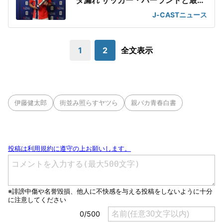
ダ漏れ サッカー・ハーランドと最強
2ショット
J-CASTニュース
1
2
全文表示
伊藤健太郎
街並み照らすヤツら
親バカ青春白書