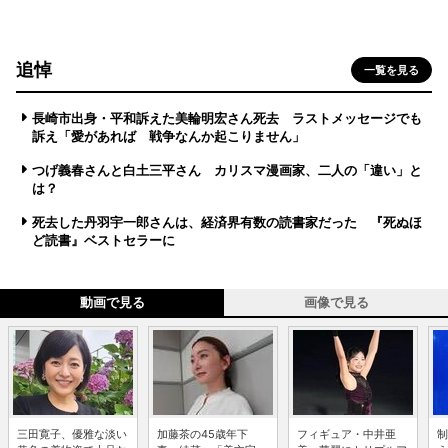
追悼
一覧を見る
長崎市出身・平和訴えた美輪明宏さん死去 ラストメッセージでも
訴え「愛があれば 戦争なんか起こりません」
つげ義春さんと白土三平さん カリスマ漫画家、二人の「違い」と
は？
死去した丹羽宇一郎さんは、経済界有数の読書家だった 『死ぬほ
ど読書』ベストセラーに
動画で見る
画像で見る
三田寛子、優雅な淡い
加藤茶の45歳年下
フィギュア・中井亜
制