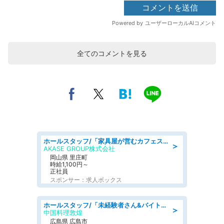
全てのコメントを見る
ホールスタッフ/「家具屋が営むカフェスタッフ!」週2日～OK!嬉しいまかない付き/岡山県/浅口郡里庄町
＞
AKASE GROUP株式会社
岡山県 里庄町
時給1,100円～
正社員
スポンサー：求人ボックス
ホールスタッフ/「未経験者さん&バイトデビューも大歓迎」残業ほぼなし×1日3時間〜勤務OK!フォロー体制も充実/広島県/広島市南区
＞
中国料理敦煌
広島県 広島市