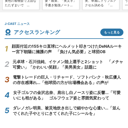
黄色の着物姿で上品な
妻・綾菜、「美文字」
美、華麗にトリプルア
う
たたずまいで ...
手書き勉強ノート...
クセル決める 「...
一
J-CAST ニュース
アクセスランキング
もっと見る
顔面付近の155キロ直球にヘルメット叩きつけたDeNAルーキ
ー宮下朝陽に擁護の声 「負けん気必要」と球団OB
元卓球・石川佳純、イケメン陸上選手と2ショット 「メチャ
可愛い」「かわいい笑顔」「美男美女」話題に
電撃トレードの巨人・リチャード、ソフトバンク・秋広優人
の存在感薄れ...「他球団の方が出場機会ある」の声が
女子ゴルフの金沢志奈、肩出し白ノースリ姿に反響...「可愛
いにも程がある」 ゴルフウェア姿と雰囲気変わって
ダレノガレ明美、被災地炊き出しで細やかな心遣い...「並ん
でくれた子やとりにきてくれた子にシールを」