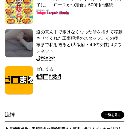
了に。「ロースかつ定食」500円は継続
道の真ん中で歩けなくなった所を抱えて移動
させてくれた工事現場のスタッフ。その後、
家まで私を送ると(大阪府・40代女性)|Jタウ
ンネット
ゼロまる
追悼
一覧を見る
長崎市出身・平和訴えた美輪明宏さん死去 ラストメッセージでも