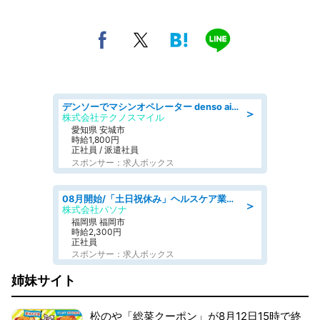
デンソーでマシンオペレーター denso aichi
＞
株式会社テクノスマイル
愛知県 安城市
時給1,800円
正社員 / 派遣社員
スポンサー：求人ボックス
08月開始/「土日祝休み」ヘルスケア業界の産業保健師/高時給/未経験OK/要資格:保健師、正看護師
＞
株式会社パソナ
福岡県 福岡市
時給2,300円
正社員
スポンサー：求人ボックス
姉妹サイト
松のや「総菜クーポン」が8月12日15時で終