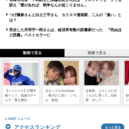
訴え「愛があれば 戦争なんか起こりません」
つげ義春さんと白土三平さん カリスマ漫画家、二人の「違い」と
は？
死去した丹羽宇一郎さんは、経済界有数の読書家だった 『死ぬほ
ど読書』ベストセラーに
動画で見る
画像で見る
【ドジャース】打撃不
元カップルYouTuber
辻希美、コストコに行
「
振ベッツ、低迷のチー
「夜のひと笑い」いち
くたびに買って...大絶
紗
ムで「最も懸念...
え、新恋...
賛 少しア...
リ
J-CAST ニュース
アクセスランキング
もっと見る