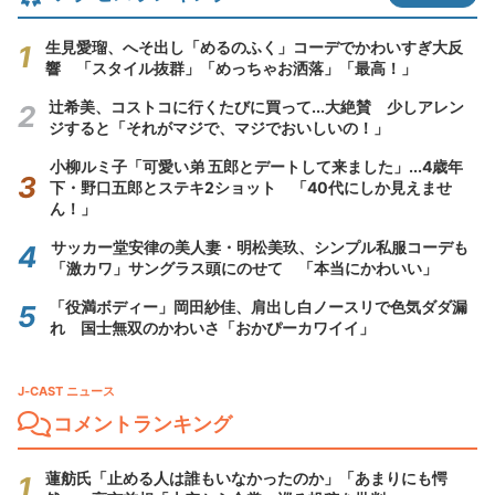
生見愛瑠、へそ出し「めるのふく」コーデでかわいすぎ大反
響 「スタイル抜群」「めっちゃお洒落」「最高！」
辻希美、コストコに行くたびに買って...大絶賛 少しアレン
ジすると「それがマジで、マジでおいしいの！」
小柳ルミ子「可愛い弟 五郎とデートして来ました」...4歳年
下・野口五郎とステキ2ショット 「40代にしか見えませ
ん！」
サッカー堂安律の美人妻・明松美玖、シンプル私服コーデも
「激カワ」サングラス頭にのせて 「本当にかわいい」
「役満ボディー」岡田紗佳、肩出し白ノースリで色気ダダ漏
れ 国士無双のかわいさ「おかぴーカワイイ」
J-CAST ニュース
コメントランキング
蓮舫氏「止める人は誰もいなかったのか」「あまりにも愕