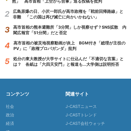
然」 高市首相「上空から合掌」巡る投稿を批判
広島原爆の日、小沢一郎氏が高市政権を「戦前回帰路線」と
非難 「この国は再び滅亡に向かいかねない」
高市首相の熊本避難所「3分間」しか視察せず？SNS拡散 内
閣広報官「51分間」だと否定
高市首相の被災地視察動画が炎上 BGM付き「総理が主役の
PV」に「政権プロパガンダ」批判
処分の東大教授が大学サイトに仕込んだ「不適切な言葉」と
は？ 各紙は「六四天安門」と報道も...大学側は説明拒否
コンテンツ
関連サイト
社会
J-CASTニュース
政治
J-CASTトレンド
経済
J-CAST会社ウォッチ