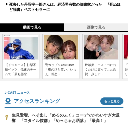
死去した丹羽宇一郎さんは、経済界有数の読書家だった 『死ぬほ
ど読書』ベストセラーに
動画で見る
画像で見る
【ドジャース】打撃不
元カップルYouTuber
辻希美、コストコに行
「
振ベッツ、低迷のチー
「夜のひと笑い」いち
くたびに買って...大絶
紗
ムで「最も懸念...
え、新恋...
賛 少しア...
リ
J-CAST ニュース
アクセスランキング
もっと見る
生見愛瑠、へそ出し「めるのふく」コーデでかわいすぎ大反
響 「スタイル抜群」「めっちゃお洒落」「最高！」