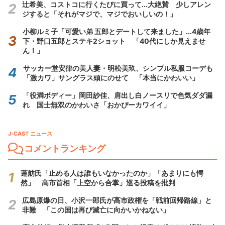
辻希美、コストコに行くたびに買って...大絶賛 少しアレン
ジすると「それがマジで、マジでおいしいの！」
小柳ルミ子「可愛い弟 五郎とデートして来ました」...4歳年
下・野口五郎とステキ2ショット 「40代にしか見えませ
ん！」
サッカー堂安律の美人妻・明松美玖、シンプル私服コーデも
「激カワ」サングラス頭にのせて 「本当にかわいい」
「役満ボディー」岡田紗佳、肩出し白ノースリで色気ダダ漏
れ 国士無双のかわいさ「おかぴーカワイイ」
J-CAST ニュース
コメントランキング
蓮舫氏「止める人は誰もいなかったのか」「あまりにも愕
然」 高市首相「上空から合掌」巡る投稿を批判
広島原爆の日、小沢一郎氏が高市政権を「戦前回帰路線」と
非難 「この国は再び滅亡に向かいかねない」