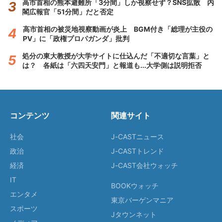
高市首相の熊本避難所「3分間」しか視察せず？SNS拡散 内
閣広報官「51分間」だと否定
高市首相の被災地視察動画が炎上 BGM付き「総理が主役の
PV」に「政権プロパガンダ」批判
処分の東大教授が大学サイトに仕込んだ「不適切な言葉」と
は？ 各紙は「六四天安門」と報道も...大学側は説明拒否
コンテンツ
関連サイト
社会
J-CASTニュース
政治
J-CASTトレンド
経済
J-CAST会社ウォッチ
IT
BOOKウォッチ
エンタメ
東京バーゲンマニア
スポーツ
Jタウンネット