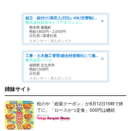
組立・組付け/高収入/日払いOK/交替制/20・30・40代活躍中/製造 工場
＞
株式会社綜合キャリアオプション
熊本県 菊陽町
時給1,600円～2,000円
正社員 / 派遣社員
スポンサー：求人ボックス
工事・土木施工管理/総合技術商社にて施工管理のお仕事/即日勤務可/車通勤可/工事・土木施工管理/生産・品質管理
＞
株式会社パソナ
福岡県 北九州市
時給1,506円
正社員
スポンサー：求人ボックス
姉妹サイト
松のや「総菜クーポン」が8月12日15時で終
了に。「ロースかつ定食」500円は継続