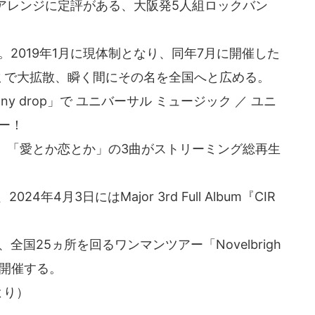
アレンジに定評がある、大阪発5人組ロックバン
。2019年1月に現体制となり、同年7月に開催した
コミで大拡散、瞬く間にその名を全国へと広める。
「Sunny drop」で ユニバーサル ミュージック ／ ユニ
ー！
キミソウ」「愛とか恋とか」の3曲がストリーミング総再生
4年4月3日にはMajor 3rd Full Album『CIR
国25ヵ所を回るワンマンツアー「Novelbrigh
～」を開催する。
より）