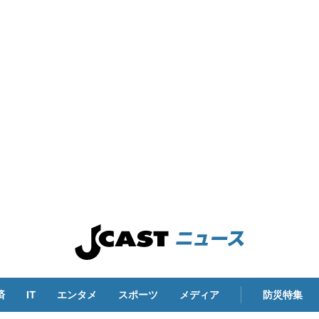
済
IT
エンタメ
スポーツ
メディア
防災特集