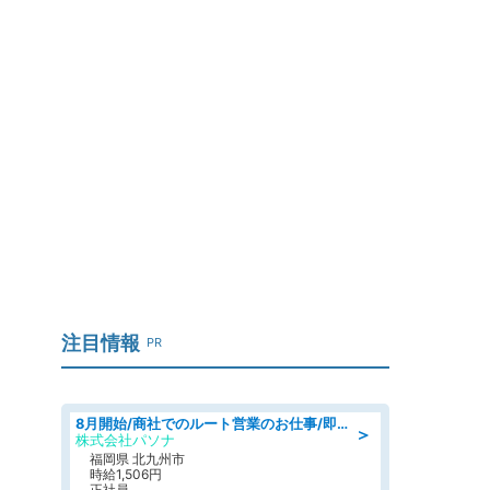
注目情報
PR
8月開始/商社でのルート営業のお仕事/即日勤務可/車通勤可/営業
＞
株式会社パソナ
福岡県 北九州市
時給1,506円
正社員