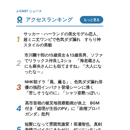
J-CAST ニュース
アクセスランキング
もっと見る
サッカー・ハーランドの美女モデル恋人、
超ミニ丈ワンピで色気ダダ漏れ すらり神
スタイルの美貌
市川團十郎の15歳長女＆13歳長男、ソファ
でリラックス仲良し2ショ 「海老蔵さん
にも麻央さんにも似てますね」「大人にな
ったな～」
NHK朝ドラ「風、薫る」、色気ダダ漏れ俳
優の強烈インパクト登場シーンに沸く
「苦しそうなのに」「シャツ姿艶っぽい」
高市首相の被災地視察動画が炎上 BGM
付き「総理が主役のPV」に「政権プロパ
ガンダ」批判
短髪になって雰囲気激変！長瀬智也、真剣
表情でバイクにまたがり...ガソリンタンク