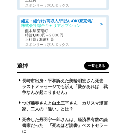
スポンサー：求人ボックス
組立・組付け/高収入/日払いOK/寮完備/交替制/20・30・40代活躍中
＞
株式会社綜合キャリアオプション
熊本県 菊陽町
時給1,600円～2,000円
正社員 / 派遣社員
スポンサー：求人ボックス
追悼
一覧を見る
長崎市出身・平和訴えた美輪明宏さん死去
ラストメッセージでも訴え「愛があれば 戦
争なんか起こりません」
つげ義春さんと白土三平さん カリスマ漫画
家、二人の「違い」とは？
死去した丹羽宇一郎さんは、経済界有数の読
書家だった 『死ぬほど読書』ベストセラー
に