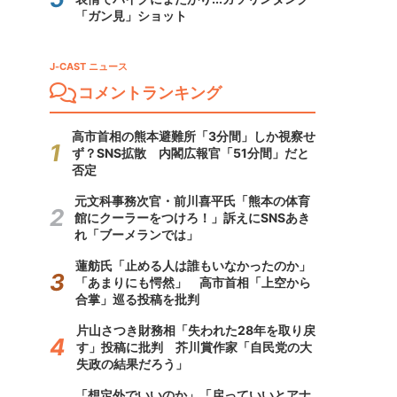
「ガン見」ショット
J-CAST ニュース
コメントランキング
高市首相の熊本避難所「3分間」しか視察せ
ず？SNS拡散 内閣広報官「51分間」だと
否定
元文科事務次官・前川喜平氏「熊本の体育
館にクーラーをつけろ！」訴えにSNSあき
れ「ブーメランでは」
蓮舫氏「止める人は誰もいなかったのか」
「あまりにも愕然」 高市首相「上空から
合掌」巡る投稿を批判
片山さつき財務相「失われた28年を取り戻
す」投稿に批判 芥川賞作家「自民党の大
失政の結果だろう」
「想定外でいいのか」「戻っていいとアナ