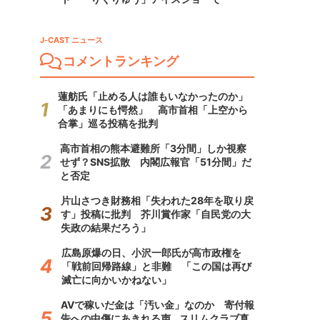
J-CAST ニュース
コメントランキング
蓮舫氏「止める人は誰もいなかったのか」
「あまりにも愕然」 高市首相「上空から
合掌」巡る投稿を批判
高市首相の熊本避難所「3分間」しか視察
せず？SNS拡散 内閣広報官「51分間」だ
と否定
片山さつき財務相「失われた28年を取り戻
す」投稿に批判 芥川賞作家「自民党の大
失政の結果だろう」
広島原爆の日、小沢一郎氏が高市政権を
「戦前回帰路線」と非難 「この国は再び
滅亡に向かいかねない」
AVで稼いだ金は「汚い金」なのか 寄付報
告への中傷にあきれる声...スリムクラブ真