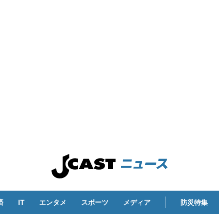
済
IT
エンタメ
スポーツ
メディア
防災特集