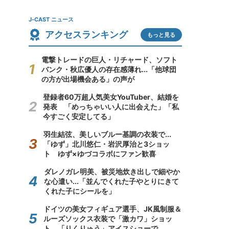
J-CAST ニュース
アクセスランキング
もっと見る
電撃トレードの巨人・リチャード、ソフト
バンク・秋広優人の存在感薄れ...「他球団
の方が出場機会ある」の声が
登録者60万超人気美女YouTuber、結婚を
発表 「めっちゃいい人に出会えた」「私
今すごく安定してる」
羽生結弦、美しいブルー基調の衣装で...
「ゆず」北川悠仁・岩沢厚治と3ショッ
ト ゆず×ゆづコラボにファン歓喜
ダレノガレ明美、被災地炊き出しで細やか
な心遣い...「並んでくれた子やとりにきて
くれた子にシールを」
ドイツの美女フィギュア選手、JK風制服＆
ルーズソックス衣装で「激カワ」ショッ
ト 「りくりゅう」アイスショーで