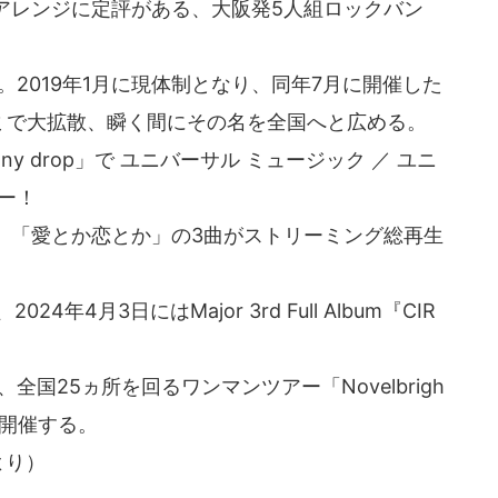
アレンジに定評がある、大阪発5人組ロックバン
。2019年1月に現体制となり、同年7月に開催した
コミで大拡散、瞬く間にその名を全国へと広める。
「Sunny drop」で ユニバーサル ミュージック ／ ユニ
ー！
キミソウ」「愛とか恋とか」の3曲がストリーミング総再生
4年4月3日にはMajor 3rd Full Album『CIR
国25ヵ所を回るワンマンツアー「Novelbrigh
～」を開催する。
より）