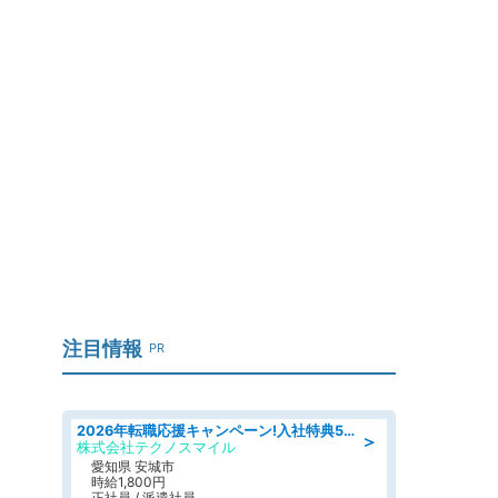
注目情報
PR
2026年転職応援キャンペーン!入社特典58万円/デンソーで働こう!自動車工場で小型部品の検査業務 denso aichi
＞
株式会社テクノスマイル
愛知県 安城市
時給1,800円
正社員 / 派遣社員