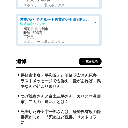
スポンサー：求人ボックス
営業/商社でのルート営業のお仕事/即日勤務可/車通勤可/営業
＞
株式会社パソナ
福岡県 北九州市
時給1,506円
正社員
スポンサー：求人ボックス
追悼
一覧を見る
長崎市出身・平和訴えた美輪明宏さん死去
ラストメッセージでも訴え「愛があれば 戦
争なんか起こりません」
つげ義春さんと白土三平さん カリスマ漫画
家、二人の「違い」とは？
死去した丹羽宇一郎さんは、経済界有数の読
書家だった 『死ぬほど読書』ベストセラー
に