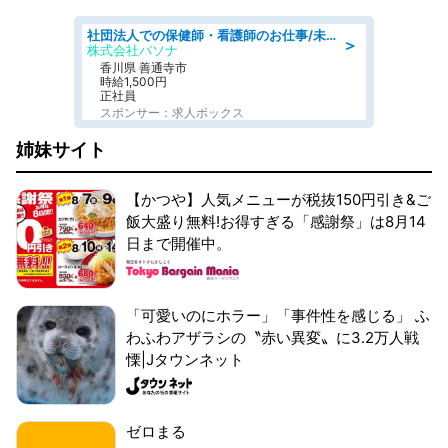
社団法人での保健師・看護師のお仕事/未経験OK/要資格:普通免許、保健師、正看護師
＞
株式会社パソナ
香川県 善通寺市
時給1,500円
正社員
スポンサー：求人ボックス
姉妹サイト
【かつや】人気メニューが税抜150円引き&ご
飯大盛り無料!お得すぎる「感謝祭」は8月14
日まで開催中。
「可愛いのにホラー」「事件性を感じる」 ふ
わふわアザラシの〝赤い異変〟に3.2万人戦
慄|Jタウンネット
ゼロまる