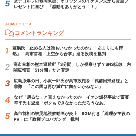
女子ゴルフの鶴岡果恋、オリックスのイケメン夫から貴重プ
レゼントに喜び 「感動をありがとう！！」
J-CAST ニュース
コメントランキング
蓮舫氏「止める人は誰もいなかったのか」「あまりにも愕
然」 高市首相「上空から合掌」巡る投稿を批判
高市首相の熊本避難所「3分間」しか視察せず？SNS拡散 内
閣広報官「51分間」だと否定
広島原爆の日、小沢一郎氏が高市政権を「戦前回帰路線」と
非難 「この国は再び滅亡に向かいかねない」
なぜ「戻るな」と言えなかったのか イオン爆発事故で斎藤
幸平氏も逡巡「ボクもできなかっただろうなあ」
高市首相の被災地視察動画が炎上 BGM付き「総理が主役の
PV」に「政権プロパガンダ」批判