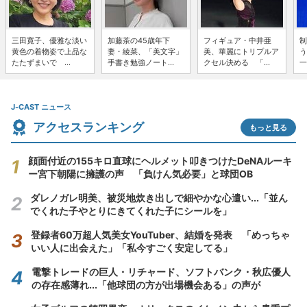
三田寛子、優雅な淡い
加藤茶の45歳年下
フィギュア・中井亜
制
黄色の着物姿で上品な
妻・綾菜、「美文字」
美、華麗にトリプルア
う
たたずまいで ...
手書き勉強ノート...
クセル決める 「...
一
J-CAST ニュース
アクセスランキング
もっと見る
顔面付近の155キロ直球にヘルメット叩きつけたDeNAルーキ
ー宮下朝陽に擁護の声 「負けん気必要」と球団OB
ダレノガレ明美、被災地炊き出しで細やかな心遣い...「並ん
でくれた子やとりにきてくれた子にシールを」
登録者60万超人気美女YouTuber、結婚を発表 「めっちゃ
いい人に出会えた」「私今すごく安定してる」
電撃トレードの巨人・リチャード、ソフトバンク・秋広優人
の存在感薄れ...「他球団の方が出場機会ある」の声が