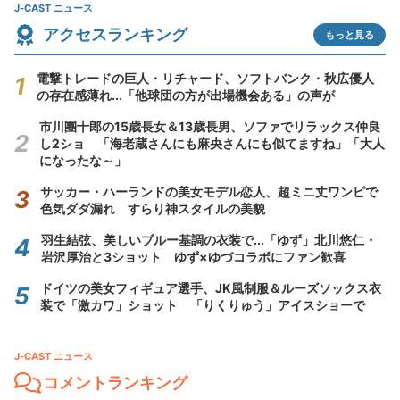
J-CAST ニュース
アクセスランキング
もっと見る
電撃トレードの巨人・リチャード、ソフトバンク・秋広優人
の存在感薄れ...「他球団の方が出場機会ある」の声が
市川團十郎の15歳長女＆13歳長男、ソファでリラックス仲良
し2ショ 「海老蔵さんにも麻央さんにも似てますね」「大人
になったな～」
サッカー・ハーランドの美女モデル恋人、超ミニ丈ワンピで
色気ダダ漏れ すらり神スタイルの美貌
羽生結弦、美しいブルー基調の衣装で...「ゆず」北川悠仁・
岩沢厚治と3ショット ゆず×ゆづコラボにファン歓喜
ドイツの美女フィギュア選手、JK風制服＆ルーズソックス衣
装で「激カワ」ショット 「りくりゅう」アイスショーで
J-CAST ニュース
コメントランキング