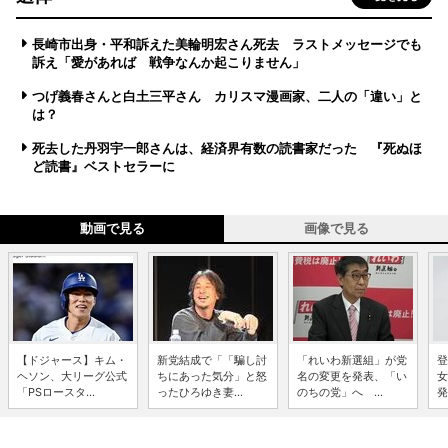
長崎市出身・平和訴えた美輪明宏さん死去 ラストメッセージでも
訴え「愛があれば 戦争なんか起こりません」
つげ義春さんと白土三平さん カリスマ漫画家、二人の「違い」と
は？
死去した丹羽宇一郎さんは、経済界有数の読書家だった 『死ぬほ
ど読書』ベストセラーに
動画で見る
画像で見る
【ドジャース】キム・
新党結成で「「騙し討
「れいわ新選組」が党
登
ヘソン、大リーグ公式
ちにあった気分」と怒
名の変更を発表、「い
女
「PSロースタ...
ったひろゆき妻...
のちの党」へ ...
発