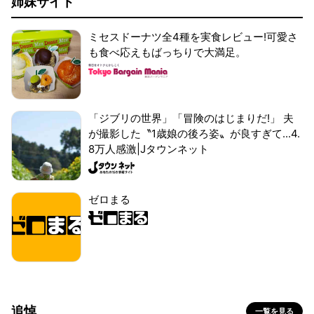
姉妹サイト
ミセスドーナツ全4種を実食レビュー!可愛さ
も食べ応えもばっちりで大満足。
「ジブリの世界」「冒険のはじまりだ!」 夫
が撮影した〝1歳娘の後ろ姿〟が良すぎて...4.
8万人感激|Jタウンネット
ゼロまる
追悼
一覧を見る