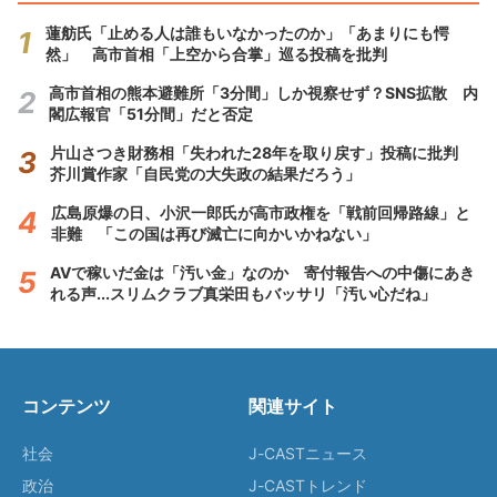
蓮舫氏「止める人は誰もいなかったのか」「あまりにも愕
然」 高市首相「上空から合掌」巡る投稿を批判
高市首相の熊本避難所「3分間」しか視察せず？SNS拡散 内
閣広報官「51分間」だと否定
片山さつき財務相「失われた28年を取り戻す」投稿に批判
芥川賞作家「自民党の大失政の結果だろう」
広島原爆の日、小沢一郎氏が高市政権を「戦前回帰路線」と
非難 「この国は再び滅亡に向かいかねない」
AVで稼いだ金は「汚い金」なのか 寄付報告への中傷にあき
れる声...スリムクラブ真栄田もバッサリ「汚い心だね」
コンテンツ
関連サイト
社会
J-CASTニュース
政治
J-CASTトレンド