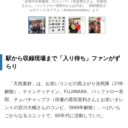
「吉本印天然素材」のメンバー（宮迫博之さん、矢部浩
之さん、バッファロー吾郎Aさんは不在）。岡村隆史さ
んのインスタグラム（＠okamuradesu）より
駅から収録現場まで「入り待ち」ファンがず
らり
「天然素材」は、お笑いコンビの雨上がり決死隊（21年
解散）、ナインティナイン、FUJIWARA、バッファロー吾
郎、チュパチャップス（俳優の星田英利さんとお笑いタレ
ントの宮川大輔さんのコンビ、1999年解散）、へびいち
ごからなるユニットで、90年代に活動していた。