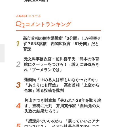
J-CAST ニュース
コメントランキング
高市首相の熊本避難所「3分間」しか視察せ
ず？SNS拡散 内閣広報官「51分間」だと
否定
元文科事務次官・前川喜平氏「熊本の体育
館にクーラーをつけろ！」訴えにSNSあき
れ「ブーメランでは」
蓮舫氏「止める人は誰もいなかったのか」
「あまりにも愕然」 高市首相「上空から
合掌」巡る投稿を批判
片山さつき財務相「失われた28年を取り戻
す」投稿に批判 芥川賞作家「自民党の大
失政の結果だろう」
「想定外でいいのか」「戻っていいとアナ
ウンスは？」 イオン社長会見でのしつこ