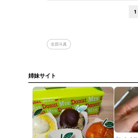
と、阿部監督は25
1
生田斗真
姉妹サイト