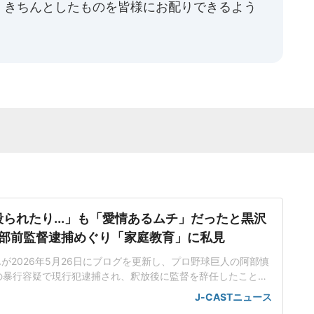
、きちんとしたものを皆様にお配りできるよう
られたり...」も「愛情あるムチ」だったと黒沢
阿部前監督逮捕めぐり「家庭教育」に私見
が2026年5月26日にブログを更新し、プロ野球巨人の阿部慎
の暴行容疑で現行犯逮捕され、釈放後に監督を辞任したことを
を記した。自身の経験についても振り返っており、「愛情ある
J-CASTニュース
づった。「外部がとやかく言う問題ではない」複数報道による