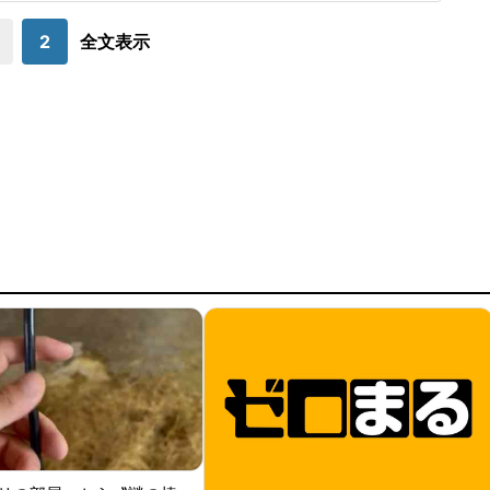
日に長女への暴行容疑で現行犯逮捕された。長女から相談を受
けた児童相談所が警察に通報した。
2
全文表示