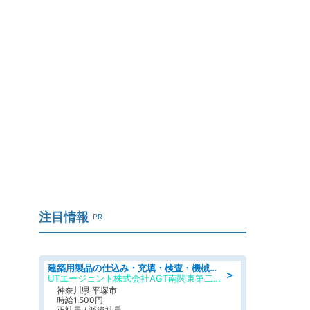
！
注目情報
PR
建築用製品の仕込み・充填・検査・機械操作/寮完備/日払い/工場・製造
＞
UTエージェント株式会社AGT南関東第二CU
神奈川県 平塚市
時給1,500円
正社員 / 派遣社員