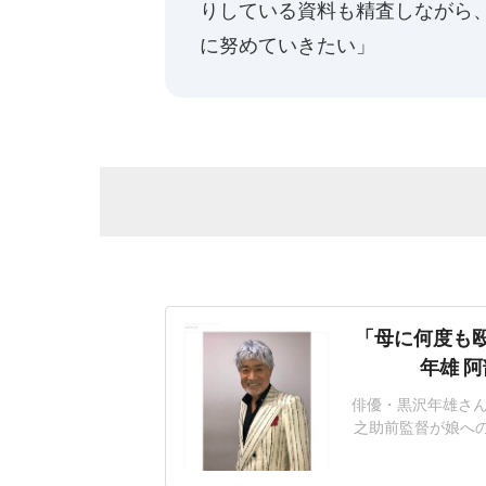
りしている資料も精査しながら
に努めていきたい」
「母に何度も殴
年雄 
俳優・黒沢年雄さん
之助前監督が娘へ
巡り、自身の見解
ムチ」だったとつ