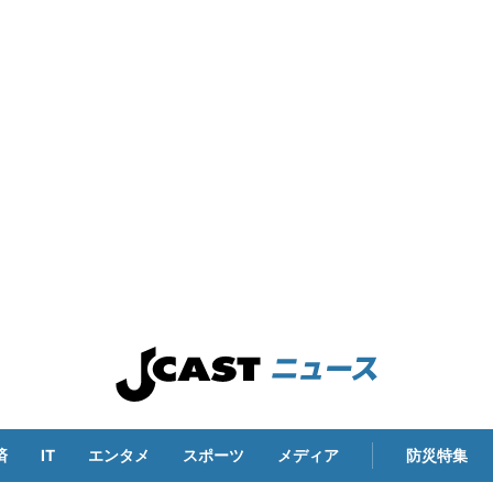
済
IT
エンタメ
スポーツ
メディア
防災特集