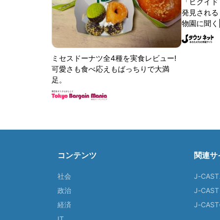
「ヒクイド
発見される 
物園に聞く
ミセスドーナツ全4種を実食レビュー!
可愛さも食べ応えもばっちりで大満
足。
コンテンツ
関連サ
社会
J-CAS
政治
J-CAS
経済
J-CA
IT