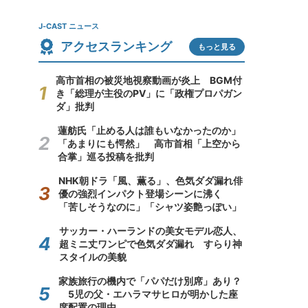
J-CAST ニュース
アクセスランキング
もっと見る
高市首相の被災地視察動画が炎上 BGM付
き「総理が主役のPV」に「政権プロパガン
ダ」批判
蓮舫氏「止める人は誰もいなかったのか」
「あまりにも愕然」 高市首相「上空から
合掌」巡る投稿を批判
NHK朝ドラ「風、薫る」、色気ダダ漏れ俳
優の強烈インパクト登場シーンに沸く
「苦しそうなのに」「シャツ姿艶っぽい」
サッカー・ハーランドの美女モデル恋人、
超ミニ丈ワンピで色気ダダ漏れ すらり神
スタイルの美貌
家族旅行の機内で「パパだけ別席」あり？
5児の父・エハラマサヒロが明かした座
席配置の理由