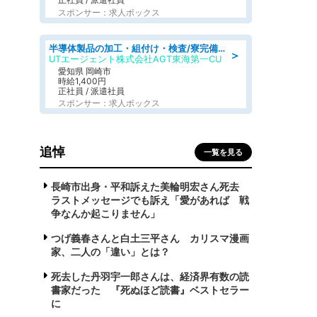
スポンサー：求人ボックス
半導体製品の加工・組付け・検査/寮完備/日勤/日払い/工場・製造
＞
UTエージェント株式会社AGT東海第一CU
愛知県 岡崎市
時給1,400円
正社員 / 派遣社員
スポンサー：求人ボックス
追悼
一覧を見る
長崎市出身・平和訴えた美輪明宏さん死去
ラストメッセージでも訴え「愛があれば 戦
争なんか起こりません」
つげ義春さんと白土三平さん カリスマ漫画
家、二人の「違い」とは？
死去した丹羽宇一郎さんは、経済界有数の読
書家だった 『死ぬほど読書』ベストセラー
に