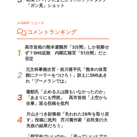
「ガン見」ショット
J-CAST ニュース
コメントランキング
高市首相の熊本避難所「3分間」しか視察せ
ず？SNS拡散 内閣広報官「51分間」だと
否定
元文科事務次官・前川喜平氏「熊本の体育
館にクーラーをつけろ！」訴えにSNSあき
れ「ブーメランでは」
蓮舫氏「止める人は誰もいなかったのか」
「あまりにも愕然」 高市首相「上空から
合掌」巡る投稿を批判
片山さつき財務相「失われた28年を取り戻
す」投稿に批判 芥川賞作家「自民党の大
失政の結果だろう」
「想定外でいいのか」「戻っていいとアナ