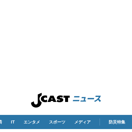
済
IT
エンタメ
スポーツ
メディア
防災特集