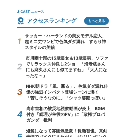
J-CAST ニュース
アクセスランキング
もっと見る
サッカー・ハーランドの美女モデル恋人、
超ミニ丈ワンピで色気ダダ漏れ すらり神
スタイルの美貌
市川團十郎の15歳長女＆13歳長男、ソファ
でリラックス仲良し2ショ 「海老蔵さん
にも麻央さんにも似てますね」「大人にな
ったな～」
NHK朝ドラ「風、薫る」、色気ダダ漏れ俳
優の強烈インパクト登場シーンに沸く
「苦しそうなのに」「シャツ姿艶っぽい」
高市首相の被災地視察動画が炎上 BGM
付き「総理が主役のPV」に「政権プロパ
ガンダ」批判
短髪になって雰囲気激変！長瀬智也、真剣
表情でバイクにまたがり...ガソリンタンク