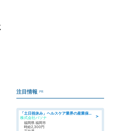
た
注目情報
PR
「土日祝休み」ヘルスケア業界の産業保健師/高時給/未経験OK/要資格:保健師、正看護師
＞
株式会社パソナ
福岡県 福岡市
時給2,300円
正社員