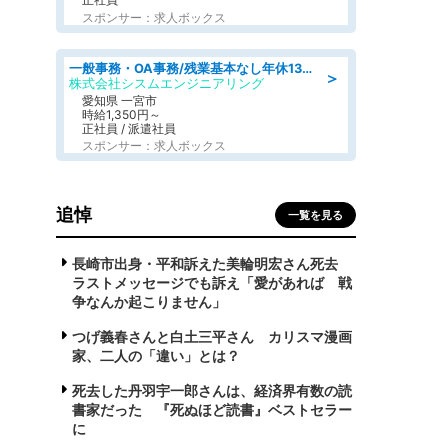
スポンサー：求人ボックス
一般事務・OA事務/残業基本なし年休130日社保完備の一般・調達事務
＞
株式会社シスムエンジニアリング
愛知県 一宮市
時給1,350円～
正社員 / 派遣社員
スポンサー：求人ボックス
追悼
一覧を見る
長崎市出身・平和訴えた美輪明宏さん死去
ラストメッセージでも訴え「愛があれば 戦
争なんか起こりません」
つげ義春さんと白土三平さん カリスマ漫画
家、二人の「違い」とは？
死去した丹羽宇一郎さんは、経済界有数の読
書家だった 『死ぬほど読書』ベストセラー
に