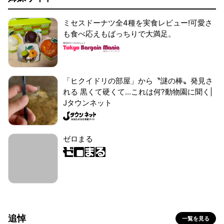
ミセスドーナツ全4種を実食レビュー!可愛さ
も食べ応えもばっちりで大満足。
「ヒクイドリの部屋」から〝謎の棒〟発見さ
れる 黒くて硬くて...これは何?動物園に聞く|
Jタウンネット
ゼロまる
追悼
一覧を見る