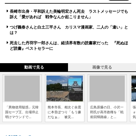
長崎市出身・平和訴えた美輪明宏さん死去 ラストメッセージでも
訴え「愛があれば 戦争なんか起こりません」
つげ義春さんと白土三平さん カリスマ漫画家、二人の「違い」と
は？
死去した丹羽宇一郎さんは、経済界有数の読書家だった 『死ぬほ
ど読書』ベストセラーに
動画で見る
画像で見る
「異物使用疑惑」元韓
熊本市長、相次ぐ余震
広島原爆の日、小沢一
張
国セーブ王、出場停止
に本音ぽつり「もう嫌
郎氏が高市政権を「戦
ォ
明けマウンドで...
だなぁ」 被災...
前回帰路線」と...
気