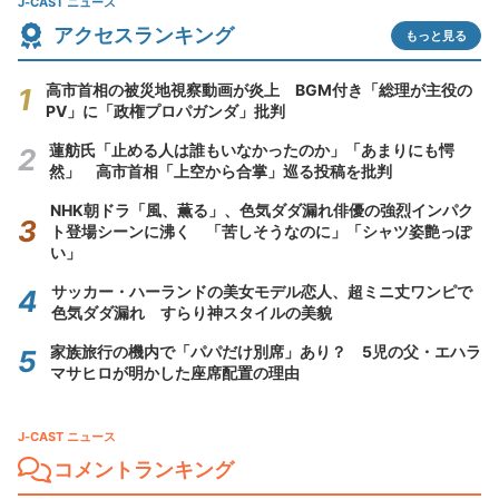
J-CAST ニュース
アクセスランキング
もっと見る
高市首相の被災地視察動画が炎上 BGM付き「総理が主役の
PV」に「政権プロパガンダ」批判
蓮舫氏「止める人は誰もいなかったのか」「あまりにも愕
然」 高市首相「上空から合掌」巡る投稿を批判
NHK朝ドラ「風、薫る」、色気ダダ漏れ俳優の強烈インパク
ト登場シーンに沸く 「苦しそうなのに」「シャツ姿艶っぽ
い」
サッカー・ハーランドの美女モデル恋人、超ミニ丈ワンピで
色気ダダ漏れ すらり神スタイルの美貌
家族旅行の機内で「パパだけ別席」あり？ 5児の父・エハラ
マサヒロが明かした座席配置の理由
J-CAST ニュース
コメントランキング