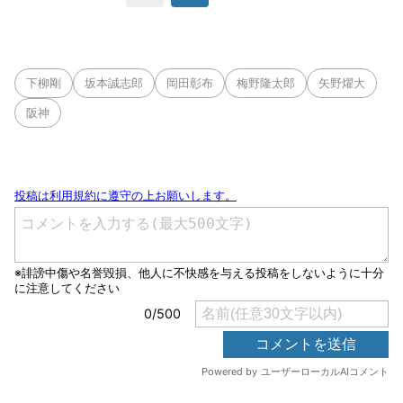
下柳剛
坂本誠志郎
岡田彰布
梅野隆太郎
矢野燿大
阪神