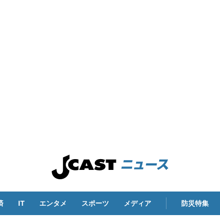
済
IT
エンタメ
スポーツ
メディア
防災特集