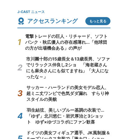
J-CAST ニュース
アクセスランキング
もっと見る
電撃トレードの巨人・リチャード、ソフト
バンク・秋広優人の存在感薄れ...「他球団
の方が出場機会ある」の声が
市川團十郎の15歳長女＆13歳長男、ソファ
でリラックス仲良し2ショ 「海老蔵さん
にも麻央さんにも似てますね」「大人にな
ったな～」
サッカー・ハーランドの美女モデル恋人、
超ミニ丈ワンピで色気ダダ漏れ すらり神
スタイルの美貌
羽生結弦、美しいブルー基調の衣装で...
「ゆず」北川悠仁・岩沢厚治と3ショッ
ト ゆず×ゆづコラボにファン歓喜
ドイツの美女フィギュア選手、JK風制服＆
ルーズソックス衣装で「激カワ」ショッ