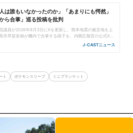
人は誰もいなかったのか」「あまりにも愕然」
から合掌」巡る投稿を批判
院議員が2026年8月3日にXを更新し、熊本地震の被災地を上
高市早苗首相が機内で合掌する様子を、内閣広報官の公式Xア
ことに対し、「あまりにも愕然としています」などと批判し
J-CASTニュース
った支援を行おうとしているのか」高市氏は3日、最大震度7
の被災地を視察した。自衛隊のヘリコプターに乗り、地震で
ール熊本」や
ート
ポケモンスリープ
ミニブランケット