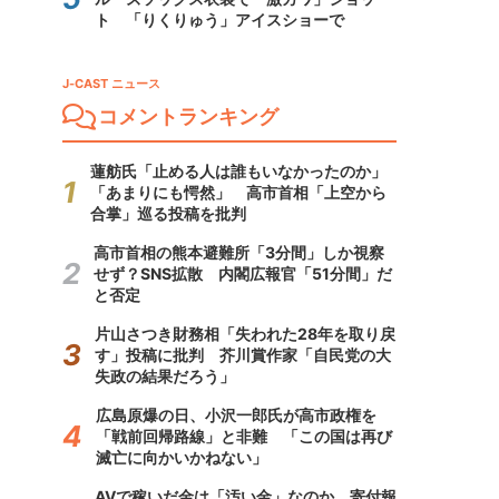
ト 「りくりゅう」アイスショーで
J-CAST ニュース
コメントランキング
蓮舫氏「止める人は誰もいなかったのか」
「あまりにも愕然」 高市首相「上空から
合掌」巡る投稿を批判
高市首相の熊本避難所「3分間」しか視察
せず？SNS拡散 内閣広報官「51分間」だ
と否定
片山さつき財務相「失われた28年を取り戻
す」投稿に批判 芥川賞作家「自民党の大
失政の結果だろう」
広島原爆の日、小沢一郎氏が高市政権を
「戦前回帰路線」と非難 「この国は再び
滅亡に向かいかねない」
AVで稼いだ金は「汚い金」なのか 寄付報