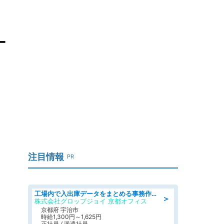
ナ
注目情報
PR
工場内で入出庫データをまとめる事務作業/車通勤OK/交通費支給/食堂あり
＞
株式会社グロップジョイ 京都オフィス
京都府 宇治市
時給1,300円～1,625円
正社員 / 派遣社員