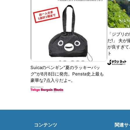
「ジブリの
だ!」 夫
が良すぎて.
ト
Suicaのペンギン"夏のラッキーバッ
グ"が8月8日に発売。Pensta史上最も
豪華な7点入りだよ~。
コンテンツ
関連サ