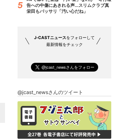
告への中傷にあきれる声...スリムクラブ真
栄田もバッサリ「汚い心だね」
J-CASTニュース
をフォローして
最新情報をチェック
@jcast_newsさんのツイート