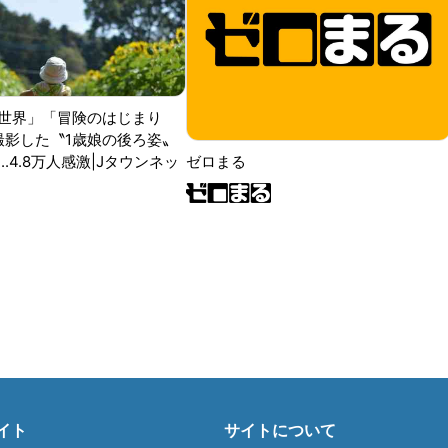
世界」「冒険のはじまり
が撮影した〝1歳娘の後ろ姿〟
ゼロまる
..4.8万人感激|Jタウンネッ
イト
サイトについて