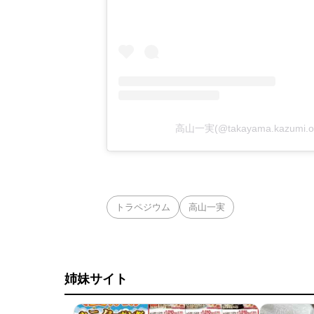
高山一実(@takayama.kazumi.
トラペジウム
高山一実
姉妹サイト