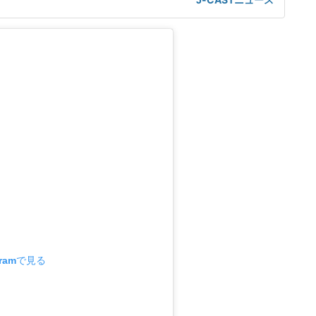
の冷たい視線や苦情に心が疲弊」「電車の座席やエレベータ
い」といった声が寄せられている。東京都内在住の佐藤真理
)は、新幹線
gramで見る