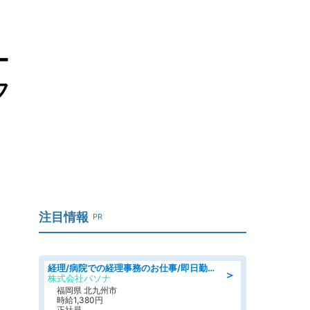
ー
フ
注目情報
PR
経理/病院での経理事務のお仕事/即日勤務可/車通勤可/経理/一般事務
＞
株式会社パソナ
福岡県 北九州市
時給1,380円
正社員