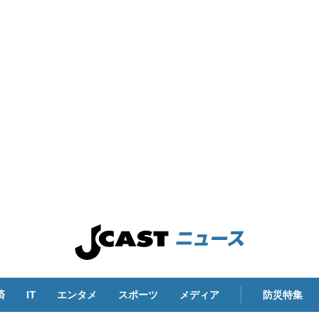
済
IT
エンタメ
スポーツ
メディア
防災特集