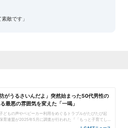
て素敵です」
坊がうるさいんだよ」突然始まった50代男性の
れる最悪の雰囲気を変えた「一喝」
子どもの声やベビーカー利用をめぐるトラブルがたびたび起
保育連盟が2025年5月に調査が行われた『「もっと子育てし
ケート2025』の結果には、「外食、電車、公共の場での子ど
J-CASTニュース