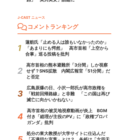
J-CAST ニュース
コメントランキング
蓮舫氏「止める人は誰もいなかったのか」
「あまりにも愕然」 高市首相「上空から
合掌」巡る投稿を批判
高市首相の熊本避難所「3分間」しか視察
せず？SNS拡散 内閣広報官「51分間」だ
と否定
広島原爆の日、小沢一郎氏が高市政権を
「戦前回帰路線」と非難 「この国は再び
滅亡に向かいかねない」
高市首相の被災地視察動画が炎上 BGM
付き「総理が主役のPV」に「政権プロパ
ガンダ」批判
処分の東大教授が大学サイトに仕込んだ
「不適切な言葉」とは？ 各紙は「六四天