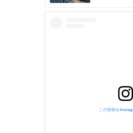
もの泣き声・騒ぎへ
ー利用の理解が欲し
子さん(仮名・40代
この投稿をInsta