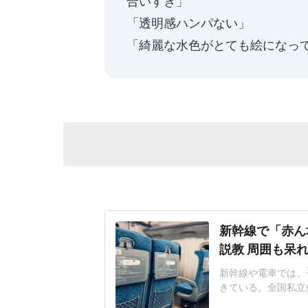
合いすぎ」
「透明感ハンパない」
「綺麗な水色がとても絵になっ
新幹線で「赤ん
説教 周囲も呆
新幹線や電車では、
きている。全国私立
やすい社会へ」アン