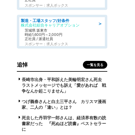
スポンサー：求人ボックス
製造・工場スタッフ/好条件
＞
株式会社綜合キャリアオプション
茨城県 坂東市
時給1,600円～2,000円
正社員 / 派遣社員
スポンサー：求人ボックス
追悼
一覧を見る
長崎市出身・平和訴えた美輪明宏さん死去
ラストメッセージでも訴え「愛があれば 戦
争なんか起こりません」
つげ義春さんと白土三平さん カリスマ漫画
家、二人の「違い」とは？
死去した丹羽宇一郎さんは、経済界有数の読
書家だった 『死ぬほど読書』ベストセラー
に