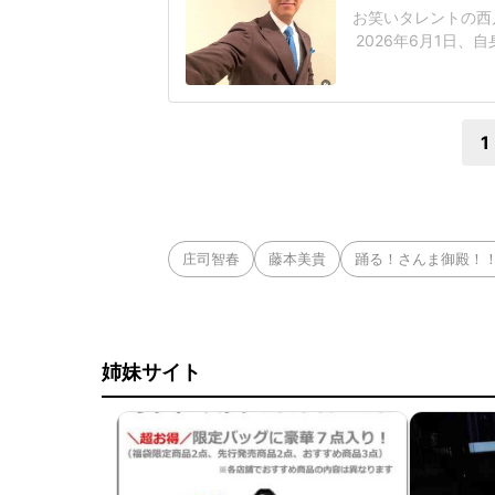
お笑いタレントの西川
2026年6月1日
「さぁ!今日から6
トを含む3枚の写
た。この日はジム
1
庄司智春
藤本美貴
踊る！さんま御殿！
姉妹サイト