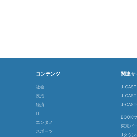
コンテンツ
関連サ
社会
J-CAS
政治
J-CAS
経済
J-CA
IT
BOOK
エンタメ
東京バ
スポーツ
Jタウン