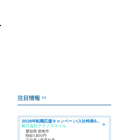
片
」
注目情報
PR
2026年転職応援キャンペーン!入社特典58万円/デンソーで働こう!自動車工場で小型部品の検査業務 denso aichi
＞
株式会社テクノスマイル
愛知県 碧南市
時給1,800円
正社員 / 派遣社員