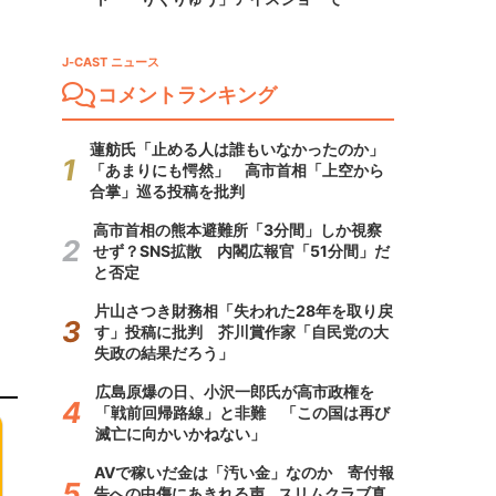
J-CAST ニュース
コメントランキング
蓮舫氏「止める人は誰もいなかったのか」
「あまりにも愕然」 高市首相「上空から
合掌」巡る投稿を批判
高市首相の熊本避難所「3分間」しか視察
せず？SNS拡散 内閣広報官「51分間」だ
と否定
片山さつき財務相「失われた28年を取り戻
す」投稿に批判 芥川賞作家「自民党の大
失政の結果だろう」
広島原爆の日、小沢一郎氏が高市政権を
「戦前回帰路線」と非難 「この国は再び
滅亡に向かいかねない」
AVで稼いだ金は「汚い金」なのか 寄付報
告への中傷にあきれる声...スリムクラブ真