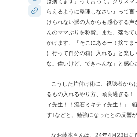
は捨てます』って言って。クリスマ
らえるように整理しなさい』って言
けられない派の人からも感心する声
んのママぶりを称賛。また、落ちて
かけます。『そこにあるー！捨てま
に行って自分の箱に入れる」と楽し
な。偉いけど、できへんな」と感心
こうした片付け術に、視聴者からは
るもの入れるやり方、頭良過ぎる！
ィ先生！！流石ミキティ先生！」｢
す｣などと、勉強になったとの反響
なお藤本さんは、24年4月23日に自