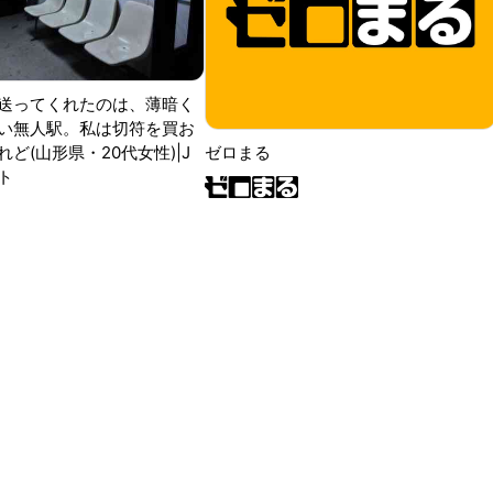
送ってくれたのは、薄暗く
い無人駅。私は切符を買お
ど(山形県・20代女性)|J
ゼロまる
ト