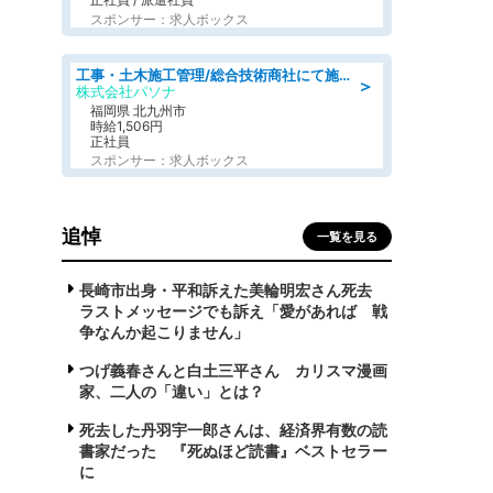
スポンサー：求人ボックス
工事・土木施工管理/総合技術商社にて施工管理のお仕事/即日勤務可/車通勤可/工事・土木施工管理/生産・品質管理
＞
株式会社パソナ
福岡県 北九州市
時給1,506円
正社員
スポンサー：求人ボックス
追悼
一覧を見る
長崎市出身・平和訴えた美輪明宏さん死去
ラストメッセージでも訴え「愛があれば 戦
争なんか起こりません」
つげ義春さんと白土三平さん カリスマ漫画
家、二人の「違い」とは？
死去した丹羽宇一郎さんは、経済界有数の読
書家だった 『死ぬほど読書』ベストセラー
に