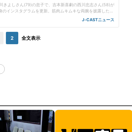
きよしさん(79)の息子で、吉本新喜劇の西川忠志さん(58)が
、自身のインスタグラムを更新。筋肉ムキムキな両腕を披露した。
月」西川さんは、屋外で撮影したトレーニングシャツ姿のショッ
J-CASTニュース
真を投稿した。「最高のお天気です 日焼けしますね」とつづっ
に行ったそうで、「今日のトレーニングシャツは今年の僕の誕
生日に娘から貰った
2
全文表示
！