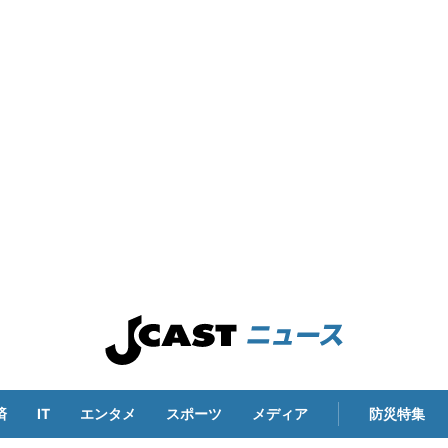
済
IT
エンタメ
スポーツ
メディア
防災特集