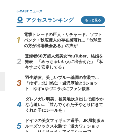
J-CAST ニュース
アクセスランキング
もっと見る
電撃トレードの巨人・リチャード、ソフト
バンク・秋広優人の存在感薄れ...「他球団
の方が出場機会ある」の声が
登録者60万超人気美女YouTuber、結婚を
発表 「めっちゃいい人に出会えた」「私
今すごく安定してる」
羽生結弦、美しいブルー基調の衣装で...
「ゆず」北川悠仁・岩沢厚治と3ショッ
ト ゆず×ゆづコラボにファン歓喜
ダレノガレ明美、被災地炊き出しで細やか
な心遣い...「並んでくれた子やとりにきて
くれた子にシールを」
ドイツの美女フィギュア選手、JK風制服＆
ルーズソックス衣装で「激カワ」ショッ
ト 「りくりゅう」アイスショーで