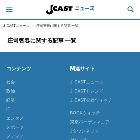
J-CASTニュース
庄司智春に関する記事 一覧
庄司智春に関する記事 一覧
コンテンツ
関連サイト
社会
J-CASTニュース
政治
J-CASTトレンド
経済
J-CAST会社ウォッチ
IT
BOOKウォッチ
エンタメ
東京バーゲンマニア
スポーツ
Jタウンネット
メディア
ゼロまる