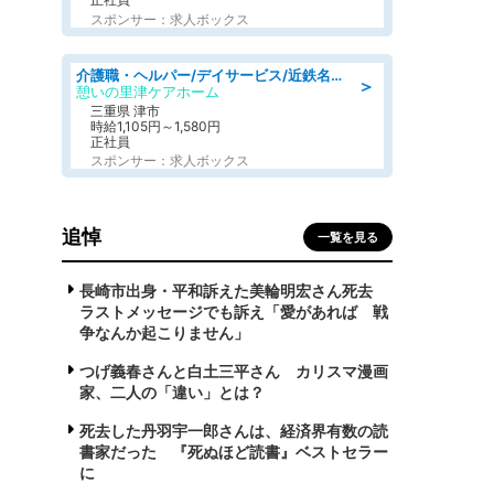
スポンサー：求人ボックス
介護職・ヘルパー/デイサービス/近鉄名古屋線 高田本山/津市/三重県
＞
憩いの里津ケアホーム
三重県 津市
時給1,105円～1,580円
正社員
スポンサー：求人ボックス
追悼
一覧を見る
長崎市出身・平和訴えた美輪明宏さん死去
ラストメッセージでも訴え「愛があれば 戦
争なんか起こりません」
つげ義春さんと白土三平さん カリスマ漫画
家、二人の「違い」とは？
死去した丹羽宇一郎さんは、経済界有数の読
書家だった 『死ぬほど読書』ベストセラー
に