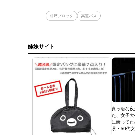
相席ブロック
高速バス
姉妹サイト
真っ暗な夜
た、女子大
に乗ってた
県・50代女