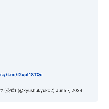
ps://t.co/f2upt18TQc
) (@kyushukyuko2)
June 7, 2024