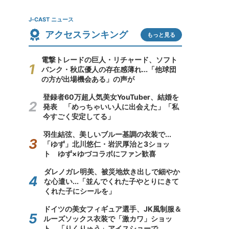
J-CAST ニュース
アクセスランキング
もっと見る
電撃トレードの巨人・リチャード、ソフト
バンク・秋広優人の存在感薄れ...「他球団
の方が出場機会ある」の声が
登録者60万超人気美女YouTuber、結婚を
発表 「めっちゃいい人に出会えた」「私
今すごく安定してる」
羽生結弦、美しいブルー基調の衣装で...
「ゆず」北川悠仁・岩沢厚治と3ショッ
ト ゆず×ゆづコラボにファン歓喜
ダレノガレ明美、被災地炊き出しで細やか
な心遣い...「並んでくれた子やとりにきて
くれた子にシールを」
ドイツの美女フィギュア選手、JK風制服＆
ルーズソックス衣装で「激カワ」ショッ
ト 「りくりゅう」アイスショーで