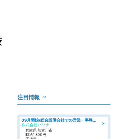
ち
厳
注目情報
PR
09月開始/総合設備会社での営業・事務のお仕事/車通勤可/賞与あり/営業/営業事務
＞
株式会社パソナ
兵庫県 加古川市
時給1,800円
正社員