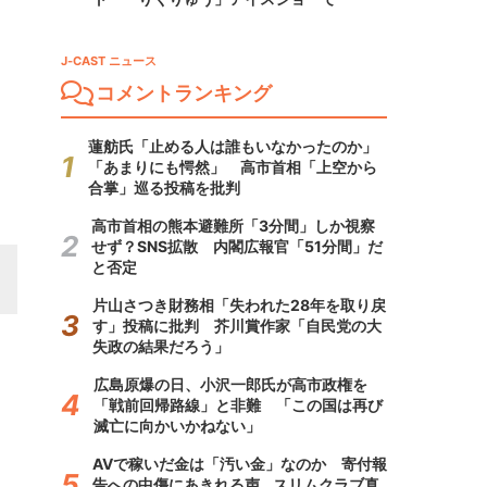
J-CAST ニュース
コメントランキング
蓮舫氏「止める人は誰もいなかったのか」
「あまりにも愕然」 高市首相「上空から
合掌」巡る投稿を批判
高市首相の熊本避難所「3分間」しか視察
せず？SNS拡散 内閣広報官「51分間」だ
と否定
片山さつき財務相「失われた28年を取り戻
す」投稿に批判 芥川賞作家「自民党の大
失政の結果だろう」
広島原爆の日、小沢一郎氏が高市政権を
「戦前回帰路線」と非難 「この国は再び
滅亡に向かいかねない」
AVで稼いだ金は「汚い金」なのか 寄付報
告への中傷にあきれる声...スリムクラブ真