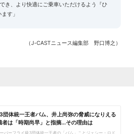
めでき、より快適にご乗車いただけるよう『ひ
います」
（J-CASTニュース編集部 野口博之）
3団体統一王者バム、井上尚弥の脅威になりえる
識者は「時期尚早」と指摘...その理由は
ーパーフライ級3団体統一王者の「バム」ことジェシー・ロド