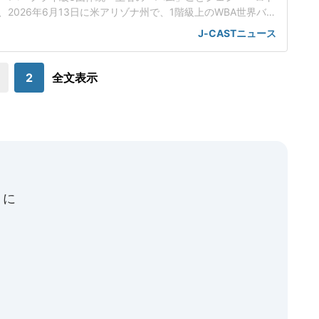
が、2026年6月13日に米アリゾナ州で、1階級上のWBA世界バン
オ・バルガス(米国、29)に挑戦する。「井上はフェザー級に上
J-CASTニュース
いる最中」バムは、スーパーバンタム級4団体統一王者・井上
の次期挑戦者候補に挙がっており、バルガスに勝利すれば対戦が
実現する可能
2
全文表示
うに