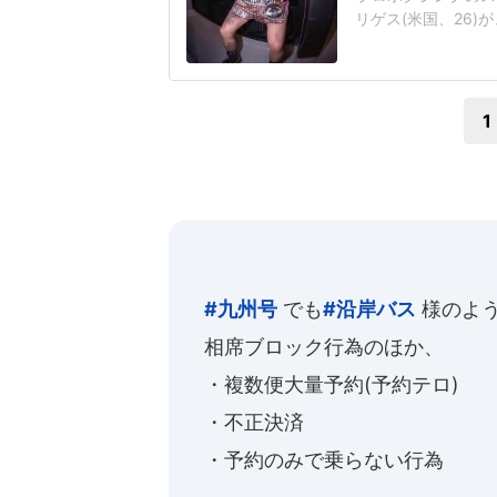
リゲス(米国、26)
タム級王者アントニ
げようかと検討して
尚弥(大橋、33)
1
#九州号
でも
#沿岸バス
様のよ
相席ブロック行為のほか、
・複数便大量予約(予約テロ)
・不正決済
・予約のみで乗らない行為