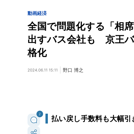
動画
経済
全国で問題化する「相席
出すバス会社も 京王
格化
野口 博之
2024.06.11 15:11
2
払い戻し手数料も大幅引