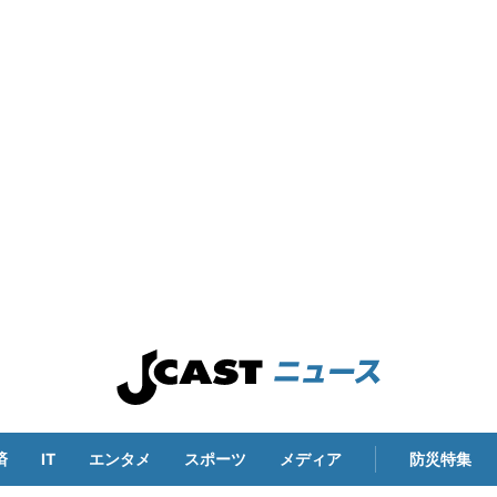
済
IT
エンタメ
スポーツ
メディア
防災特集