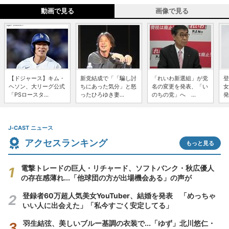
動画で見る
画像で見る
【ドジャース】キム・
新党結成で「「騙し討
「れいわ新選組」が党
登
ヘソン、大リーグ公式
ちにあった気分」と怒
名の変更を発表、「い
女
「PSロースタ...
ったひろゆき妻...
のちの党」へ ...
発
J-CAST ニュース
アクセスランキング
もっと見る
電撃トレードの巨人・リチャード、ソフトバンク・秋広優人
の存在感薄れ...「他球団の方が出場機会ある」の声が
登録者60万超人気美女YouTuber、結婚を発表 「めっちゃ
いい人に出会えた」「私今すごく安定してる」
羽生結弦、美しいブルー基調の衣装で...「ゆず」北川悠仁・