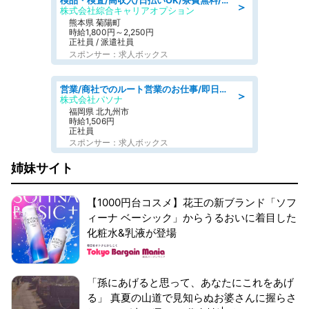
検品・検査/高収入/日払いOK/寮費無料/日勤/20・30・40代活躍中
＞
株式会社綜合キャリアオプション
熊本県 菊陽町
時給1,800円～2,250円
正社員 / 派遣社員
スポンサー：求人ボックス
営業/商社でのルート営業のお仕事/即日勤務可/車通勤可/営業
＞
株式会社パソナ
福岡県 北九州市
時給1,506円
正社員
スポンサー：求人ボックス
姉妹サイト
【1000円台コスメ】花王の新ブランド「ソフ
ィーナ ベーシック」からうるおいに着目した
化粧水&乳液が登場
「孫にあげると思って、あなたにこれをあげ
る」 真夏の山道で見知らぬお婆さんに握らさ