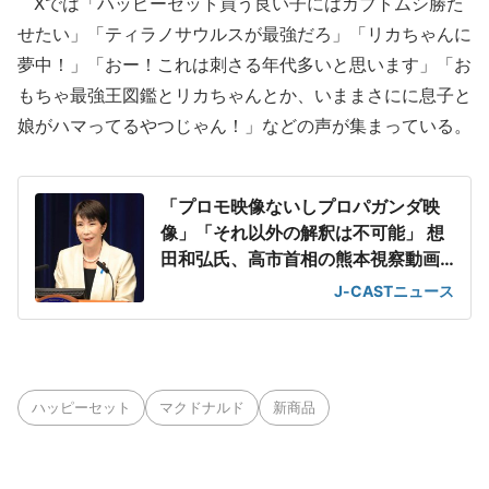
Xでは「ハッピーセット買う良い子にはカブトムシ勝た
せたい」「ティラノサウルスが最強だろ」「リカちゃんに
夢中！」「おー！これは刺さる年代多いと思います」「お
もちゃ最強王図鑑とリカちゃんとか、いままさにに息子と
娘がハマってるやつじゃん！」などの声が集まっている。
「プロモ映像ないしプロパガンダ映
像」「それ以外の解釈は不可能」 想
田和弘氏、高市首相の熊本視察動画
を分析
J-CASTニュース
ハッピーセット
マクドナルド
新商品