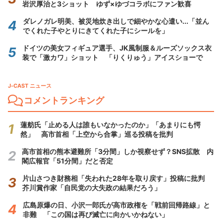
岩沢厚治と3ショット ゆず×ゆづコラボにファン歓喜
ダレノガレ明美、被災地炊き出しで細やかな心遣い...「並ん
でくれた子やとりにきてくれた子にシールを」
ドイツの美女フィギュア選手、JK風制服＆ルーズソックス衣
装で「激カワ」ショット 「りくりゅう」アイスショーで
J-CAST ニュース
コメントランキング
蓮舫氏「止める人は誰もいなかったのか」「あまりにも愕
然」 高市首相「上空から合掌」巡る投稿を批判
高市首相の熊本避難所「3分間」しか視察せず？SNS拡散 内
閣広報官「51分間」だと否定
片山さつき財務相「失われた28年を取り戻す」投稿に批判
芥川賞作家「自民党の大失政の結果だろう」
広島原爆の日、小沢一郎氏が高市政権を「戦前回帰路線」と
非難 「この国は再び滅亡に向かいかねない」