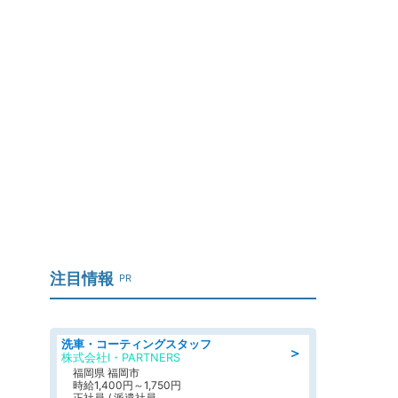
了
注目情報
PR
洗車・コーティングスタッフ
＞
株式会社I・PARTNERS
福岡県 福岡市
時給1,400円～1,750円
正社員 / 派遣社員