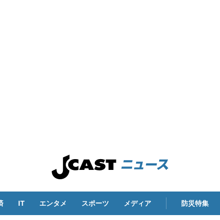
済
IT
エンタメ
スポーツ
メディア
防災特集