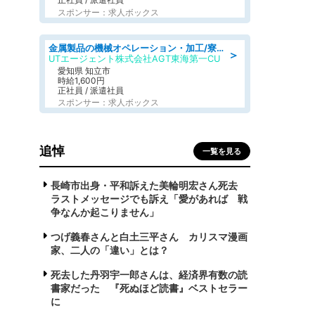
スポンサー：求人ボックス
金属製品の機械オペレーション・加工/寮完備/日払い/工場・製造
＞
UTエージェント株式会社AGT東海第一CU
愛知県 知立市
時給1,600円
正社員 / 派遣社員
スポンサー：求人ボックス
追悼
一覧を見る
長崎市出身・平和訴えた美輪明宏さん死去
ラストメッセージでも訴え「愛があれば 戦
争なんか起こりません」
つげ義春さんと白土三平さん カリスマ漫画
家、二人の「違い」とは？
死去した丹羽宇一郎さんは、経済界有数の読
書家だった 『死ぬほど読書』ベストセラー
に