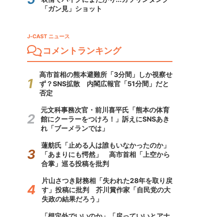
「ガン見」ショット
J-CAST ニュース
コメントランキング
高市首相の熊本避難所「3分間」しか視察せ
ず？SNS拡散 内閣広報官「51分間」だと
否定
元文科事務次官・前川喜平氏「熊本の体育
館にクーラーをつけろ！」訴えにSNSあき
れ「ブーメランでは」
蓮舫氏「止める人は誰もいなかったのか」
「あまりにも愕然」 高市首相「上空から
合掌」巡る投稿を批判
片山さつき財務相「失われた28年を取り戻
す」投稿に批判 芥川賞作家「自民党の大
失政の結果だろう」
「想定外でいいのか」「戻っていいとアナ