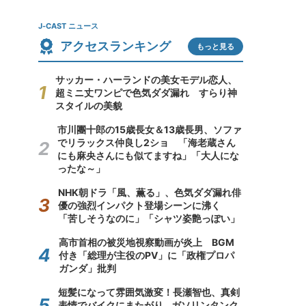
J-CAST ニュース
アクセスランキング
もっと見る
サッカー・ハーランドの美女モデル恋人、
超ミニ丈ワンピで色気ダダ漏れ すらり神
スタイルの美貌
市川團十郎の15歳長女＆13歳長男、ソファ
でリラックス仲良し2ショ 「海老蔵さん
にも麻央さんにも似てますね」「大人にな
ったな～」
NHK朝ドラ「風、薫る」、色気ダダ漏れ俳
優の強烈インパクト登場シーンに沸く
「苦しそうなのに」「シャツ姿艶っぽい」
高市首相の被災地視察動画が炎上 BGM
付き「総理が主役のPV」に「政権プロパ
ガンダ」批判
短髪になって雰囲気激変！長瀬智也、真剣
表情でバイクにまたがり...ガソリンタンク