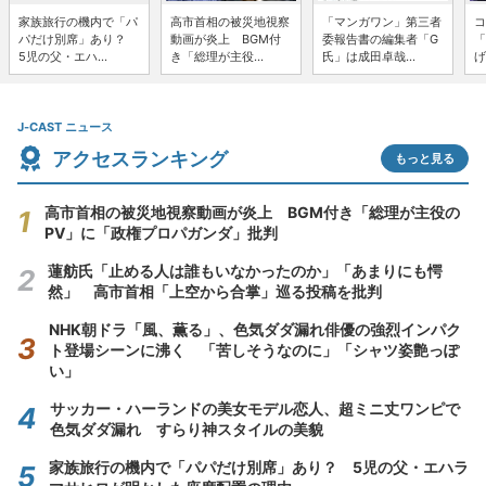
家族旅行の機内で「パ
高市首相の被災地視察
「マンガワン」第三者
コ
パだけ別席」あり？
動画が炎上 BGM付
委報告書の編集者「G
「
5児の父・エハ...
き「総理が主役...
氏」は成田卓哉...
げ
J-CAST ニュース
アクセスランキング
もっと見る
高市首相の被災地視察動画が炎上 BGM付き「総理が主役の
PV」に「政権プロパガンダ」批判
蓮舫氏「止める人は誰もいなかったのか」「あまりにも愕
然」 高市首相「上空から合掌」巡る投稿を批判
NHK朝ドラ「風、薫る」、色気ダダ漏れ俳優の強烈インパク
ト登場シーンに沸く 「苦しそうなのに」「シャツ姿艶っぽ
い」
サッカー・ハーランドの美女モデル恋人、超ミニ丈ワンピで
色気ダダ漏れ すらり神スタイルの美貌
家族旅行の機内で「パパだけ別席」あり？ 5児の父・エハラ