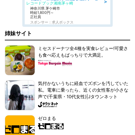
＞
レコードブック湘南茅ヶ崎
神奈川県 茅ケ崎市
時給1,800円～
正社員
スポンサー：求人ボックス
姉妹サイト
ミセスドーナツ全4種を実食レビュー!可愛さ
も食べ応えもばっちりで大満足。
気付かないうちに経血でズボンを汚していた
私。電車に乗ったら、近くの女性客が小さな
声で(千葉県・10代女性)|Jタウンネット
ゼロまる