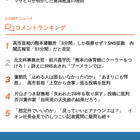
マサヒロが明かした座席配置の理由
J-CAST ニュース
コメントランキング
高市首相の熊本避難所「3分間」しか視察せず？SNS拡散 内
閣広報官「51分間」だと否定
元文科事務次官・前川喜平氏「熊本の体育館にクーラーをつ
けろ！」訴えにSNSあきれ「ブーメランでは」
蓮舫氏「止める人は誰もいなかったのか」「あまりにも愕
然」 高市首相「上空から合掌」巡る投稿を批判
片山さつき財務相「失われた28年を取り戻す」投稿に批判
芥川賞作家「自民党の大失政の結果だろう」
「想定外でいいのか」「戻っていいとアナウンスは？」 イ
オン社長会見でのしつこい記者質問に疑問も続々