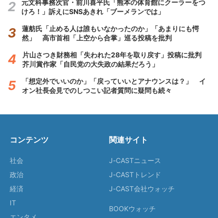
元文科事務次官・前川喜平氏「熊本の体育館にクーラーをつ
けろ！」訴えにSNSあきれ「ブーメランでは」
蓮舫氏「止める人は誰もいなかったのか」「あまりにも愕
然」 高市首相「上空から合掌」巡る投稿を批判
片山さつき財務相「失われた28年を取り戻す」投稿に批判
芥川賞作家「自民党の大失政の結果だろう」
「想定外でいいのか」「戻っていいとアナウンスは？」 イ
オン社長会見でのしつこい記者質問に疑問も続々
コンテンツ
関連サイト
社会
J-CASTニュース
政治
J-CASTトレンド
経済
J-CAST会社ウォッチ
IT
BOOKウォッチ
エンタメ