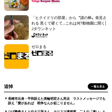
「ヒクイドリの部屋」から〝謎の棒〟発見さ
れる 黒くて硬くて...これは何?動物園に聞く|
Jタウンネット
ゼロまる
追悼
一覧を見る
長崎市出身・平和訴えた美輪明宏さん死去 ラストメッセージでも
訴え「愛があれば 戦争なんか起こりません」
つげ義春さんと白土三平さん カリスマ漫画家、二人の「違い」と