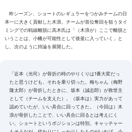
昨シーズン、ショートのレギュラーをつかみチームの日
本一に大きく貢献した木浪。チームが首位奪回を狙うタイ
ミングでの戦線離脱に高木氏は「（木浪が）ここで離脱と
いうことは、小幡が可能性として後釜に入っていく」と
し、次のように持論を展開した。
「近本（光司）が骨折の時のやりくりは1番大変だっ
たと思うけども、それを乗り切った。梅ちゃん（梅野
隆太郎）が骨折したときに、坂本（誠志郎）が救世主
として（チームを支えた）。（坂本は）実力があって
認めていたが、いい具合に回ってきた。（今回は）木
浪が骨折したことで、いい具合に回るとは考えにく
い。ショートというポジションは特別。キャッチャー
もそうだが、代わりにしっかりしたものがいれば。小