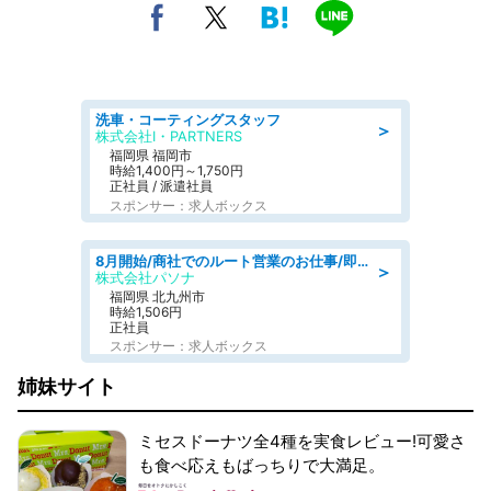
洗車・コーティングスタッフ
＞
株式会社I・PARTNERS
福岡県 福岡市
時給1,400円～1,750円
正社員 / 派遣社員
スポンサー：求人ボックス
8月開始/商社でのルート営業のお仕事/即日勤務可/車通勤可/営業
＞
株式会社パソナ
福岡県 北九州市
時給1,506円
正社員
スポンサー：求人ボックス
姉妹サイト
ミセスドーナツ全4種を実食レビュー!可愛さ
も食べ応えもばっちりで大満足。