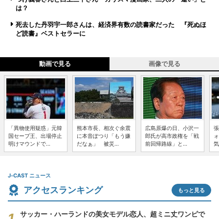
は？
死去した丹羽宇一郎さんは、経済界有数の読書家だった 『死ぬほ
ど読書』ベストセラーに
動画で見る
画像で見る
「異物使用疑惑」元韓
熊本市長、相次ぐ余震
広島原爆の日、小沢一
張
国セーブ王、出場停止
に本音ぽつり「もう嫌
郎氏が高市政権を「戦
ォ
明けマウンドで...
だなぁ」 被災...
前回帰路線」と...
気
J-CAST ニュース
アクセスランキング
もっと見る
サッカー・ハーランドの美女モデル恋人、超ミニ丈ワンピで