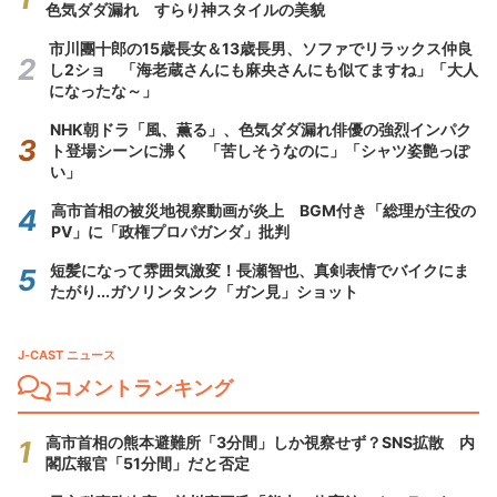
色気ダダ漏れ すらり神スタイルの美貌
市川團十郎の15歳長女＆13歳長男、ソファでリラックス仲良
し2ショ 「海老蔵さんにも麻央さんにも似てますね」「大人
になったな～」
NHK朝ドラ「風、薫る」、色気ダダ漏れ俳優の強烈インパク
ト登場シーンに沸く 「苦しそうなのに」「シャツ姿艶っぽ
い」
高市首相の被災地視察動画が炎上 BGM付き「総理が主役の
PV」に「政権プロパガンダ」批判
短髪になって雰囲気激変！長瀬智也、真剣表情でバイクにま
たがり...ガソリンタンク「ガン見」ショット
J-CAST ニュース
コメントランキング
高市首相の熊本避難所「3分間」しか視察せず？SNS拡散 内
閣広報官「51分間」だと否定