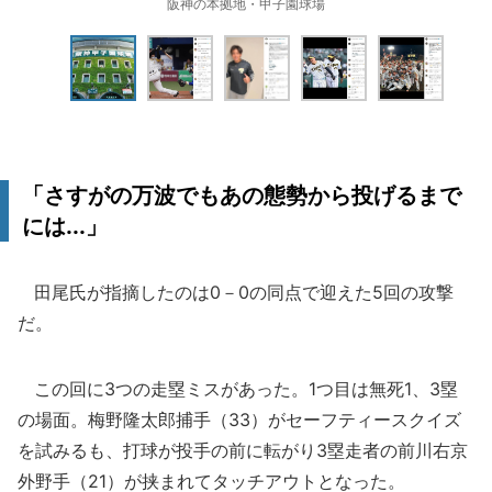
阪神の本拠地・甲子園球場
「さすがの万波でもあの態勢から投げるまで
には...」
田尾氏が指摘したのは0－0の同点で迎えた5回の攻撃
だ。
この回に3つの走塁ミスがあった。1つ目は無死1、3塁
の場面。梅野隆太郎捕手（33）がセーフティースクイズ
を試みるも、打球が投手の前に転がり3塁走者の前川右京
外野手（21）が挟まれてタッチアウトとなった。