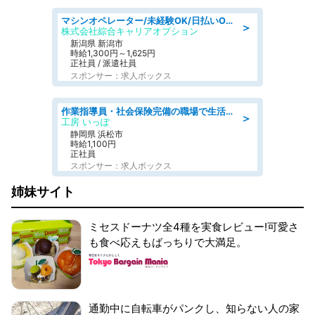
マシンオペレーター/未経験OK/日払いOK/寮費無料/交替制/20・30・40代活躍中
＞
株式会社綜合キャリアオプション
新潟県 新潟市
時給1,300円～1,625円
正社員 / 派遣社員
スポンサー：求人ボックス
作業指導員・社会保険完備の職場で生活支援員
＞
工房 いっぽ
静岡県 浜松市
時給1,100円
正社員
スポンサー：求人ボックス
姉妹サイト
ミセスドーナツ全4種を実食レビュー!可愛さ
も食べ応えもばっちりで大満足。
通勤中に自転車がパンクし、知らない人の家