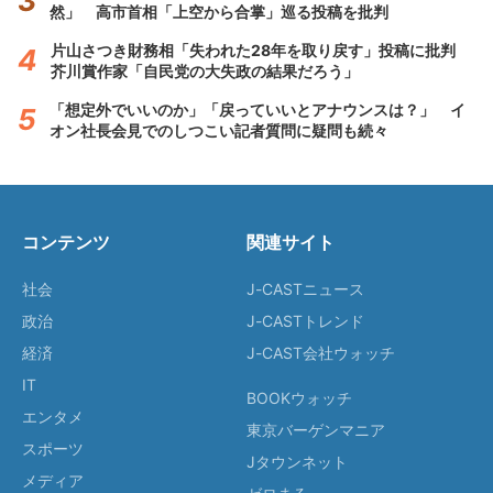
然」 高市首相「上空から合掌」巡る投稿を批判
片山さつき財務相「失われた28年を取り戻す」投稿に批判
芥川賞作家「自民党の大失政の結果だろう」
「想定外でいいのか」「戻っていいとアナウンスは？」 イ
オン社長会見でのしつこい記者質問に疑問も続々
コンテンツ
関連サイト
社会
J-CASTニュース
政治
J-CASTトレンド
経済
J-CAST会社ウォッチ
IT
BOOKウォッチ
エンタメ
東京バーゲンマニア
スポーツ
Jタウンネット
メディア