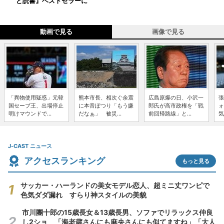
ど読書』ベストセラーに
動画で見る
画像で見る
「異物使用疑惑」元韓
熊本市長、相次ぐ余震
広島原爆の日、小沢一
張
国セーブ王、出場停止
に本音ぽつり「もう嫌
郎氏が高市政権を「戦
ォ
明けマウンドで...
だなぁ」 被災...
前回帰路線」と...
気
J-CAST ニュース
アクセスランキング
もっと見る
サッカー・ハーランドの美女モデル恋人、超ミニ丈ワンピで
色気ダダ漏れ すらり神スタイルの美貌
市川團十郎の15歳長女＆13歳長男、ソファでリラックス仲良
し2ショ 「海老蔵さんにも麻央さんにも似てますね」「大人