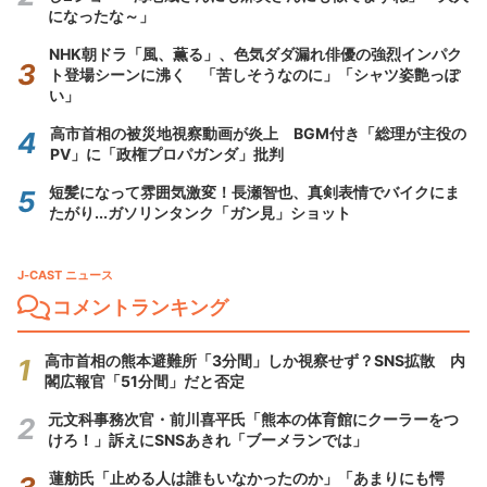
になったな～」
NHK朝ドラ「風、薫る」、色気ダダ漏れ俳優の強烈インパク
ト登場シーンに沸く 「苦しそうなのに」「シャツ姿艶っぽ
い」
高市首相の被災地視察動画が炎上 BGM付き「総理が主役の
PV」に「政権プロパガンダ」批判
短髪になって雰囲気激変！長瀬智也、真剣表情でバイクにま
たがり...ガソリンタンク「ガン見」ショット
J-CAST ニュース
コメントランキング
高市首相の熊本避難所「3分間」しか視察せず？SNS拡散 内
閣広報官「51分間」だと否定
元文科事務次官・前川喜平氏「熊本の体育館にクーラーをつ
けろ！」訴えにSNSあきれ「ブーメランでは」
蓮舫氏「止める人は誰もいなかったのか」「あまりにも愕