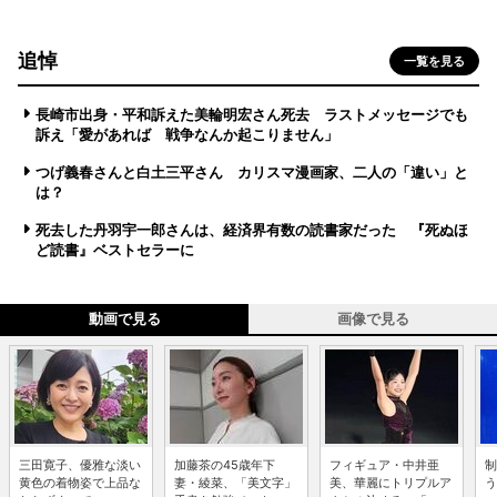
追悼
一覧を見る
長崎市出身・平和訴えた美輪明宏さん死去 ラストメッセージでも
訴え「愛があれば 戦争なんか起こりません」
つげ義春さんと白土三平さん カリスマ漫画家、二人の「違い」と
は？
死去した丹羽宇一郎さんは、経済界有数の読書家だった 『死ぬほ
ど読書』ベストセラーに
動画で見る
画像で見る
三田寛子、優雅な淡い
加藤茶の45歳年下
フィギュア・中井亜
制
黄色の着物姿で上品な
妻・綾菜、「美文字」
美、華麗にトリプルア
う