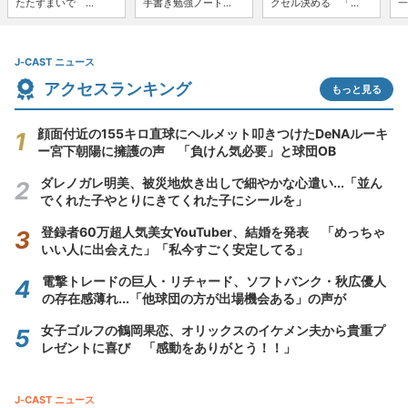
たたずまいで ...
手書き勉強ノート...
クセル決める 「...
一
J-CAST ニュース
アクセスランキング
もっと見る
顔面付近の155キロ直球にヘルメット叩きつけたDeNAルーキ
ー宮下朝陽に擁護の声 「負けん気必要」と球団OB
ダレノガレ明美、被災地炊き出しで細やかな心遣い...「並ん
でくれた子やとりにきてくれた子にシールを」
登録者60万超人気美女YouTuber、結婚を発表 「めっちゃ
いい人に出会えた」「私今すごく安定してる」
電撃トレードの巨人・リチャード、ソフトバンク・秋広優人
の存在感薄れ...「他球団の方が出場機会ある」の声が
女子ゴルフの鶴岡果恋、オリックスのイケメン夫から貴重プ
レゼントに喜び 「感動をありがとう！！」
J-CAST ニュース