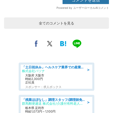
全てのコメントを見る
「土日祝休み」ヘルスケア業界での産業保健師業務/看護師/高時給/要資格:正看護師
＞
株式会社パソナ
大阪府 大阪市
時給2,300円
正社員
スポンサー：求人ボックス
「残業ほぼなし」調理スタッフ/調理師免許必須/正職員/日勤のみ/介護付き有料老人ホーム/社会保障完備
＞
群馬郵便逓送 株式会社/介護付有料老人ホーム ふる里
栃木県 足利市
時給1,073円～1,100円