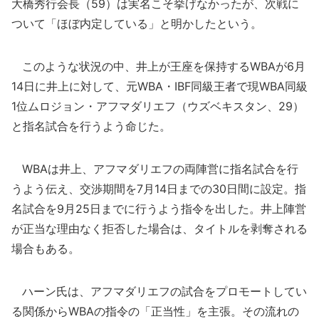
大橋秀行会長（59）は実名こそ挙げなかったが、次戦に
ついて「ほぼ内定している」と明かしたという。
このような状況の中、井上が王座を保持するWBAが6月
14日に井上に対して、元WBA・IBF同級王者で現WBA同級
1位ムロジョン・アフマダリエフ（ウズベキスタン、29）
と指名試合を行うよう命じた。
WBAは井上、アフマダリエフの両陣営に指名試合を行
うよう伝え、交渉期間を7月14日までの30日間に設定。指
名試合を9月25日までに行うよう指令を出した。井上陣営
が正当な理由なく拒否した場合は、タイトルを剥奪される
場合もある。
ハーン氏は、アフマダリエフの試合をプロモートしてい
る関係からWBAの指令の「正当性」を主張。その流れの