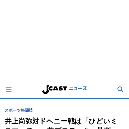
スポーツ
格闘技
井上尚弥対ドヘニー戦は「ひどいミ