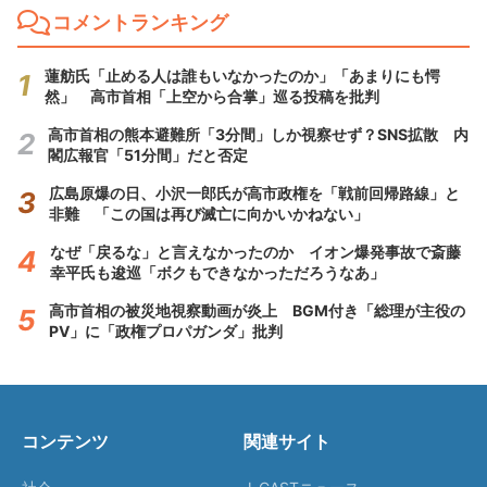
コメントランキング
蓮舫氏「止める人は誰もいなかったのか」「あまりにも愕
然」 高市首相「上空から合掌」巡る投稿を批判
高市首相の熊本避難所「3分間」しか視察せず？SNS拡散 内
閣広報官「51分間」だと否定
広島原爆の日、小沢一郎氏が高市政権を「戦前回帰路線」と
非難 「この国は再び滅亡に向かいかねない」
なぜ「戻るな」と言えなかったのか イオン爆発事故で斎藤
幸平氏も逡巡「ボクもできなかっただろうなあ」
高市首相の被災地視察動画が炎上 BGM付き「総理が主役の
PV」に「政権プロパガンダ」批判
コンテンツ
関連サイト