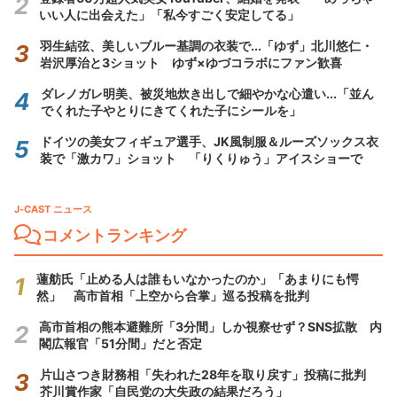
いい人に出会えた」「私今すごく安定してる」
羽生結弦、美しいブルー基調の衣装で...「ゆず」北川悠仁・
岩沢厚治と3ショット ゆず×ゆづコラボにファン歓喜
ダレノガレ明美、被災地炊き出しで細やかな心遣い...「並ん
でくれた子やとりにきてくれた子にシールを」
ドイツの美女フィギュア選手、JK風制服＆ルーズソックス衣
装で「激カワ」ショット 「りくりゅう」アイスショーで
J-CAST ニュース
コメントランキング
蓮舫氏「止める人は誰もいなかったのか」「あまりにも愕
然」 高市首相「上空から合掌」巡る投稿を批判
高市首相の熊本避難所「3分間」しか視察せず？SNS拡散 内
閣広報官「51分間」だと否定
片山さつき財務相「失われた28年を取り戻す」投稿に批判
芥川賞作家「自民党の大失政の結果だろう」