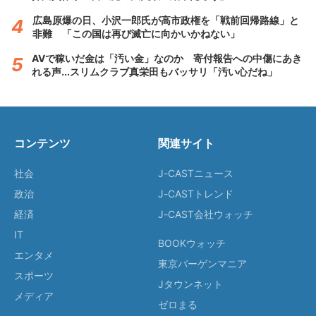
広島原爆の日、小沢一郎氏が高市政権を「戦前回帰路線」と
非難 「この国は再び滅亡に向かいかねない」
AVで稼いだ金は「汚い金」なのか 寄付報告への中傷にあき
れる声...スリムクラブ真栄田もバッサリ「汚い心だね」
コンテンツ
関連サイト
社会
J-CASTニュース
政治
J-CASTトレンド
経済
J-CAST会社ウォッチ
IT
BOOKウォッチ
エンタメ
東京バーゲンマニア
スポーツ
Jタウンネット
メディア
ゼロまる