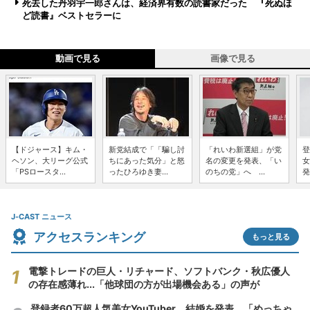
死去した丹羽宇一郎さんは、経済界有数の読書家だった 『死ぬほ
ど読書』ベストセラーに
動画で見る
画像で見る
【ドジャース】キム・
新党結成で「「騙し討
「れいわ新選組」が党
登
ヘソン、大リーグ公式
ちにあった気分」と怒
名の変更を発表、「い
女
「PSロースタ...
ったひろゆき妻...
のちの党」へ ...
発
J-CAST ニュース
アクセスランキング
もっと見る
電撃トレードの巨人・リチャード、ソフトバンク・秋広優人
の存在感薄れ...「他球団の方が出場機会ある」の声が
登録者60万超人気美女YouTuber、結婚を発表 「めっちゃ