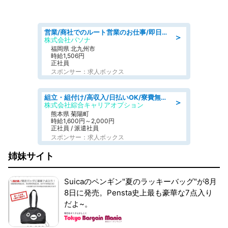
営業/商社でのルート営業のお仕事/即日勤務可/車通勤可/営業
＞
株式会社パソナ
福岡県 北九州市
時給1,506円
正社員
スポンサー：求人ボックス
組立・組付け/高収入/日払いOK/寮費無料/交替制/20・30・40代活躍中
＞
株式会社綜合キャリアオプション
熊本県 菊陽町
時給1,600円～2,000円
正社員 / 派遣社員
スポンサー：求人ボックス
姉妹サイト
Suicaのペンギン"夏のラッキーバッグ"が8月
8日に発売。Pensta史上最も豪華な7点入り
だよ~。