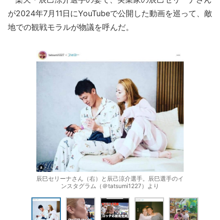
が2024年7月11日にYouTubeで公開した動画を巡って、敵
地での観戦モラルが物議を呼んだ。
辰巳セリーナさん（右）と辰己涼介選手。辰巳選手のイ
ンスタグラム（＠tatsumi1227）より