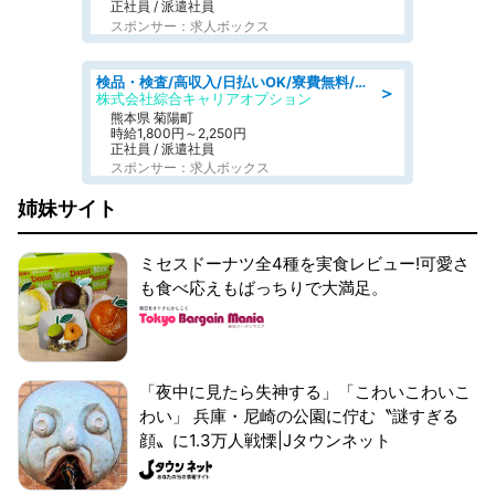
正社員 / 派遣社員
スポンサー：求人ボックス
検品・検査/高収入/日払いOK/寮費無料/日勤/20・30・40代活躍中
＞
株式会社綜合キャリアオプション
熊本県 菊陽町
時給1,800円～2,250円
正社員 / 派遣社員
スポンサー：求人ボックス
姉妹サイト
ミセスドーナツ全4種を実食レビュー!可愛さ
も食べ応えもばっちりで大満足。
「夜中に見たら失神する」「こわいこわいこ
わい」 兵庫・尼崎の公園に佇む〝謎すぎる
顔〟に1.3万人戦慄|Jタウンネット