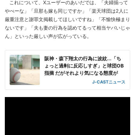
これについて、Xユーザーのあいだでは、「夫婦揃って
やべーな」「旦那も嫁も同じですか」「楽天球団は2人に
厳重注意と謝罪文掲載してほしいですね」「不愉快極まり
ないです」「夫も妻の行為を認めてるって相当ヤバいじゃ
ん」といった厳しい声が広がっている。
阪神・森下翔太の行為に波紋...「ち
ょっと過剰に反応しすぎ」と球団OB
指摘 だがそれより気になる態度が
J-CASTニュース