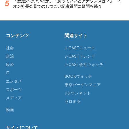
「想定外でいいのか」「戻っていいとアナウンスは？」 イ
オン社長会見でのしつこい記者質問に疑問も続々
コンテンツ
関連サイト
社会
J-CASTニュース
政治
J-CASTトレンド
経済
J-CAST会社ウォッチ
IT
BOOKウォッチ
エンタメ
東京バーゲンマニア
スポーツ
Jタウンネット
メディア
ゼロまる
動画
サイトについて