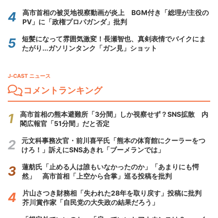
高市首相の被災地視察動画が炎上 BGM付き「総理が主役の
PV」に「政権プロパガンダ」批判
短髪になって雰囲気激変！長瀬智也、真剣表情でバイクにま
たがり...ガソリンタンク「ガン見」ショット
J-CAST ニュース
コメントランキング
高市首相の熊本避難所「3分間」しか視察せず？SNS拡散 内
閣広報官「51分間」だと否定
元文科事務次官・前川喜平氏「熊本の体育館にクーラーをつ
けろ！」訴えにSNSあきれ「ブーメランでは」
蓮舫氏「止める人は誰もいなかったのか」「あまりにも愕
然」 高市首相「上空から合掌」巡る投稿を批判
片山さつき財務相「失われた28年を取り戻す」投稿に批判
芥川賞作家「自民党の大失政の結果だろう」