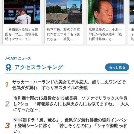
「異物使用疑惑」元韓
熊本市長、相次ぐ余震
広島原爆の日、小沢一
張
国セーブ王、出場停止
に本音ぽつり「もう嫌
郎氏が高市政権を「戦
ォ
明けマウンドで...
だなぁ」 被災...
前回帰路線」と...
気
J-CAST ニュース
アクセスランキング
もっと見る
サッカー・ハーランドの美女モデル恋人、超ミニ丈ワンピで
色気ダダ漏れ すらり神スタイルの美貌
市川團十郎の15歳長女＆13歳長男、ソファでリラックス仲良
し2ショ 「海老蔵さんにも麻央さんにも似てますね」「大人
になったな～」
NHK朝ドラ「風、薫る」、色気ダダ漏れ俳優の強烈インパク
ト登場シーンに沸く 「苦しそうなのに」「シャツ姿艶っぽ
い」