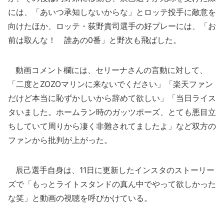
には、「あいつ承知しないからな」とロッテ投手に敵意を
向けたほか、ロッテ・荻野貴司選手の好プレーには、「お
前は取んな！ 誰あの0番」と野次も飛ばした。
動画コメント欄には、セリーナさんの言動に対して、
「二度とZOZOマリンに来ないでください」「楽天ファン
だけど本当に恥ずかしいから辞めて欲しい」「当日ライス
タいました。ホームラン時のガッツポーズ、とても悪目立
ちしていて周りから凄く非難されてましたよ」など双方の
ファンから批判が上がった。
辰己選手自身は、11日に更新したインスタのストーリー
ズで「もっとライトスタンドの真ん中でやって欲しかった
な笑」と動画の視聴を呼びかけている。