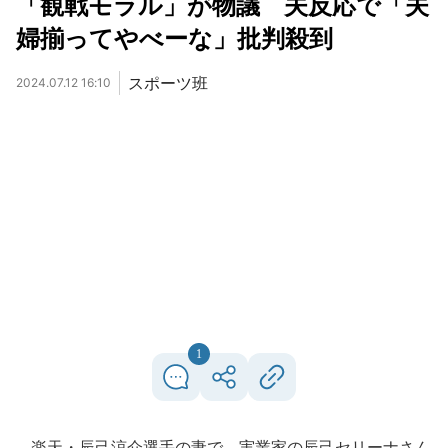
「観戦モラル」が物議 夫反応で「夫
婦揃ってやべーな」批判殺到
スポーツ班
2024.07.12 16:10
1
楽天・辰己涼介選手の妻で、実業家の辰己セリーナさん