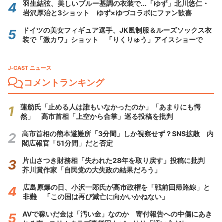
羽生結弦、美しいブルー基調の衣装で...「ゆず」北川悠仁・
岩沢厚治と3ショット ゆず×ゆづコラボにファン歓喜
ドイツの美女フィギュア選手、JK風制服＆ルーズソックス衣
装で「激カワ」ショット 「りくりゅう」アイスショーで
J-CAST ニュース
コメントランキング
蓮舫氏「止める人は誰もいなかったのか」「あまりにも愕
然」 高市首相「上空から合掌」巡る投稿を批判
高市首相の熊本避難所「3分間」しか視察せず？SNS拡散 内
閣広報官「51分間」だと否定
片山さつき財務相「失われた28年を取り戻す」投稿に批判
芥川賞作家「自民党の大失政の結果だろう」
広島原爆の日、小沢一郎氏が高市政権を「戦前回帰路線」と
非難 「この国は再び滅亡に向かいかねない」
AVで稼いだ金は「汚い金」なのか 寄付報告への中傷にあき