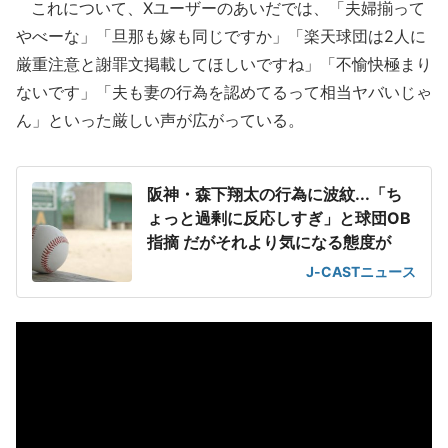
これについて、Xユーザーのあいだでは、「夫婦揃って
やべーな」「旦那も嫁も同じですか」「楽天球団は2人に
厳重注意と謝罪文掲載してほしいですね」「不愉快極まり
ないです」「夫も妻の行為を認めてるって相当ヤバいじゃ
ん」といった厳しい声が広がっている。
阪神・森下翔太の行為に波紋...「ち
ょっと過剰に反応しすぎ」と球団OB
指摘 だがそれより気になる態度が
J-CASTニュース