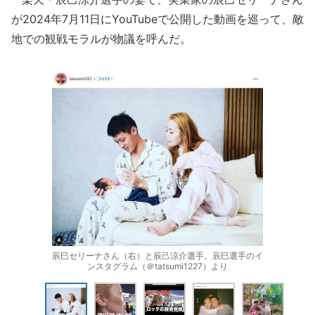
が2024年7月11日にYouTubeで公開した動画を巡って、敵
地での観戦モラルが物議を呼んだ。
辰巳セリーナさん（右）と辰己涼介選手。辰巳選手のイ
ンスタグラム（＠tatsumi1227）より