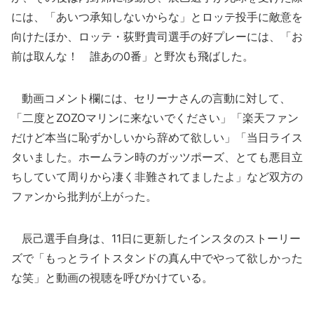
には、「あいつ承知しないからな」とロッテ投手に敵意を
向けたほか、ロッテ・荻野貴司選手の好プレーには、「お
前は取んな！ 誰あの0番」と野次も飛ばした。
動画コメント欄には、セリーナさんの言動に対して、
「二度とZOZOマリンに来ないでください」「楽天ファン
だけど本当に恥ずかしいから辞めて欲しい」「当日ライス
タいました。ホームラン時のガッツポーズ、とても悪目立
ちしていて周りから凄く非難されてましたよ」など双方の
ファンから批判が上がった。
辰己選手自身は、11日に更新したインスタのストーリー
ズで「もっとライトスタンドの真ん中でやって欲しかった
な笑」と動画の視聴を呼びかけている。