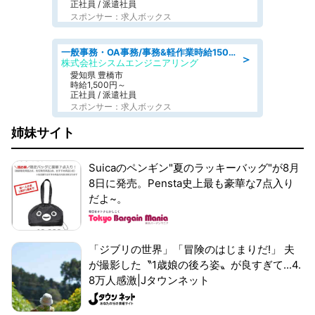
正社員 / 派遣社員
スポンサー：求人ボックス
一般事務・OA事務/事務&軽作業時給1500円土日祝休み各種社保完備
＞
株式会社シスムエンジニアリング
愛知県 豊橋市
時給1,500円～
正社員 / 派遣社員
スポンサー：求人ボックス
姉妹サイト
Suicaのペンギン"夏のラッキーバッグ"が8月
8日に発売。Pensta史上最も豪華な7点入り
だよ~。
「ジブリの世界」「冒険のはじまりだ!」 夫
が撮影した〝1歳娘の後ろ姿〟が良すぎて...4.
8万人感激|Jタウンネット