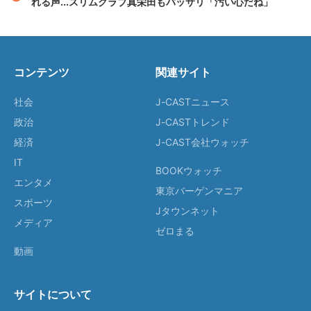
れる声...スリムクラブ真栄田もバッサリ「汚い心だね」
コンテンツ
関連サイト
社会
J-CASTニュース
政治
J-CASTトレンド
経済
J-CAST会社ウォッチ
IT
BOOKウォッチ
エンタメ
東京バーゲンマニア
スポーツ
Jタウンネット
メディア
ゼロまる
動画
サイトについて