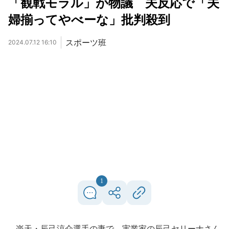
「観戦モラル」が物議 夫反応で「夫
婦揃ってやべーな」批判殺到
スポーツ班
2024.07.12 16:10
1
楽天・辰己涼介選手の妻で、実業家の辰己セリーナさん