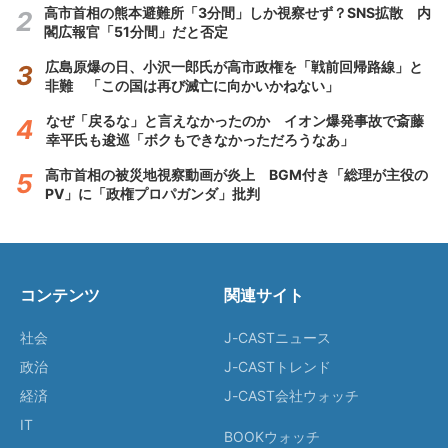
高市首相の熊本避難所「3分間」しか視察せず？SNS拡散 内
閣広報官「51分間」だと否定
広島原爆の日、小沢一郎氏が高市政権を「戦前回帰路線」と
非難 「この国は再び滅亡に向かいかねない」
なぜ「戻るな」と言えなかったのか イオン爆発事故で斎藤
幸平氏も逡巡「ボクもできなかっただろうなあ」
高市首相の被災地視察動画が炎上 BGM付き「総理が主役の
PV」に「政権プロパガンダ」批判
コンテンツ
関連サイト
社会
J-CASTニュース
政治
J-CASTトレンド
経済
J-CAST会社ウォッチ
IT
BOOKウォッチ