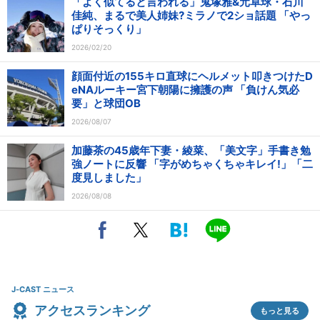
「よく似てると言われる」鬼塚雅&元卓球・石川
佳純、まるで美人姉妹?ミラノで2ショ話題 「やっ
ぱりそっくり」
2026/02/20
顔面付近の155キロ直球にヘルメット叩きつけたD
eNAルーキー宮下朝陽に擁護の声 「負けん気必
要」と球団OB
2026/08/07
加藤茶の45歳年下妻・綾菜、「美文字」手書き勉
強ノートに反響 「字がめちゃくちゃキレイ!」「二
度見しました」
2026/08/08
J-CAST ニュース
アクセスランキング
もっと見る