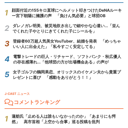
顔面付近の155キロ直球にヘルメット叩きつけたDeNAルーキ
ー宮下朝陽に擁護の声 「負けん気必要」と球団OB
ダレノガレ明美、被災地炊き出しで細やかな心遣い...「並ん
でくれた子やとりにきてくれた子にシールを」
登録者60万超人気美女YouTuber、結婚を発表 「めっちゃ
いい人に出会えた」「私今すごく安定してる」
電撃トレードの巨人・リチャード、ソフトバンク・秋広優人
の存在感薄れ...「他球団の方が出場機会ある」の声が
女子ゴルフの鶴岡果恋、オリックスのイケメン夫から貴重プ
レゼントに喜び 「感動をありがとう！！」
J-CAST ニュース
コメントランキング
蓮舫氏「止める人は誰もいなかったのか」「あまりにも愕
然」 高市首相「上空から合掌」巡る投稿を批判