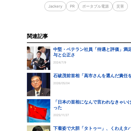
Jackery
PR
ポータブル電源
災害
関連記事
中堅・ベテラン社員「待遇と評価」満足
与と公正さ
2024/7/9
石破茂前首相「高市さんを選んだ責任を
2026/05/04
「日本の首相になんで言われなきゃいけ
った
2025/11/27
下着姿で大胆「タトゥー」、くわえタバ