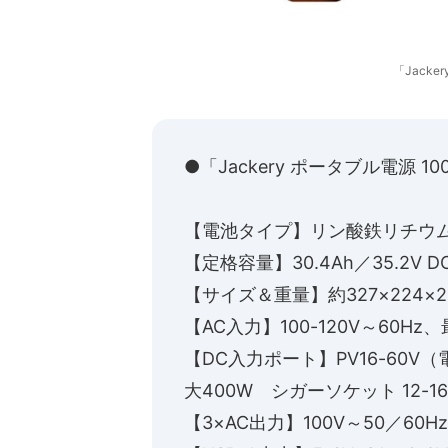
「Jacke
●「Jackery ポータブル電源 1
【電池タイプ】リン酸鉄リチウ
【定格容量】30.4Ah／35.2V D
【サイズ＆重量】約327×224×24
【AC入力】100-120V～60Hz、
【DC入力ポート】PV16-60V（
大400W シガーソケット 12-1
【3×AC出力】100V～50／60