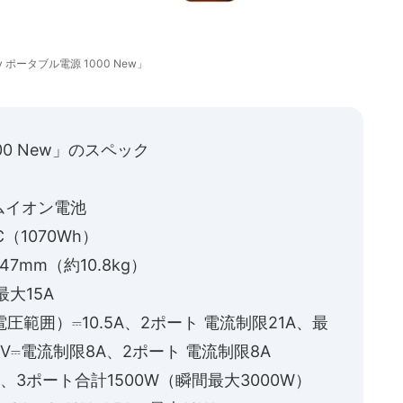
ry ポータブル電源 1000 New」
000 New」のスペック
ムイオン電池
C（1070Wh）
7mm（約10.8kg）
最大15A
電圧範囲）⎓10.5A、2ポート 電流制限21A、最
6V⎓電流制限8A、2ポート 電流制限8A
Hz、3ポート合計1500W（瞬間最大3000W）