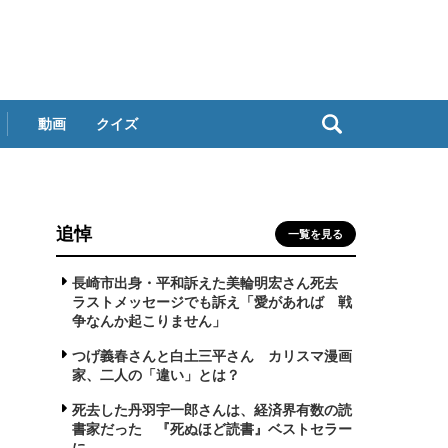
動画
クイズ
追悼
一覧を見る
長崎市出身・平和訴えた美輪明宏さん死去
ラストメッセージでも訴え「愛があれば 戦
争なんか起こりません」
つげ義春さんと白土三平さん カリスマ漫画
家、二人の「違い」とは？
死去した丹羽宇一郎さんは、経済界有数の読
書家だった 『死ぬほど読書』ベストセラー
に