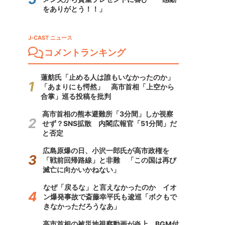
をありがとう！！」
J-CAST ニュース
コメントランキング
蓮舫氏「止める人は誰もいなかったのか」
「あまりにも愕然」 高市首相「上空から
合掌」巡る投稿を批判
高市首相の熊本避難所「3分間」しか視察
せず？SNS拡散 内閣広報官「51分間」だ
と否定
広島原爆の日、小沢一郎氏が高市政権を
「戦前回帰路線」と非難 「この国は再び
滅亡に向かいかねない」
なぜ「戻るな」と言えなかったのか イオ
ン爆発事故で斎藤幸平氏も逡巡「ボクもで
きなかっただろうなあ」
高市首相の被災地視察動画が炎上 BGM付