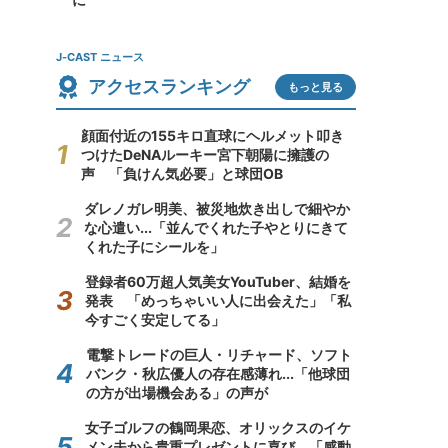
J-CAST ニュース
アクセスランキング
もっと見る
顔面付近の155キロ直球にヘルメット叩き
つけたDeNAルーキー宮下朝陽に擁護の
声 「負けん気必要」と球団OB
ダレノガレ明美、被災地炊き出しで細やか
な心遣い...「並んでくれた子やとりにきて
くれた子にシールを」
登録者60万超人気美女YouTuber、結婚を
発表 「めっちゃいい人に出会えた」「私
今すごく安定してる」
電撃トレードの巨人・リチャード、ソフト
バンク・秋広優人の存在感薄れ...「他球団
の方が出場機会ある」の声が
女子ゴルフの鶴岡果恋、オリックスのイケ
メン夫から貴重プレゼントに喜び 「感動