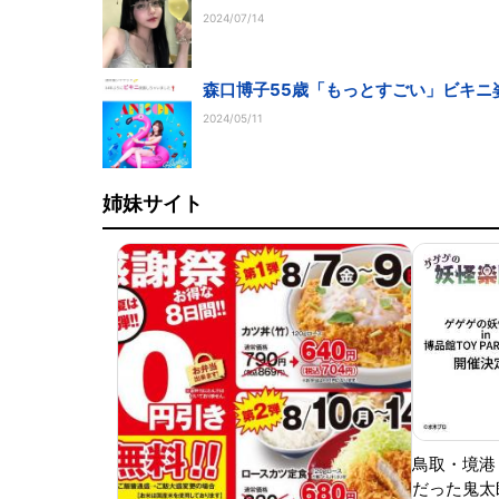
2024/07/14
森口博子55歳「もっとすごい」ビキニ姿
2024/05/11
姉妹サイト
鳥取・境港
だった鬼太