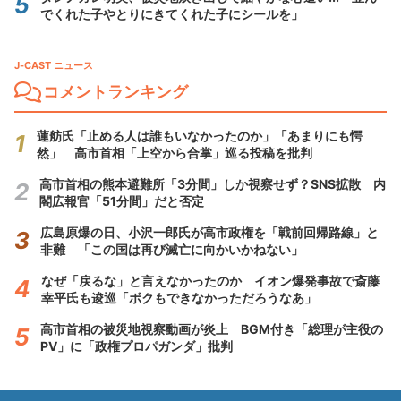
でくれた子やとりにきてくれた子にシールを」
J-CAST ニュース
コメントランキング
蓮舫氏「止める人は誰もいなかったのか」「あまりにも愕
然」 高市首相「上空から合掌」巡る投稿を批判
高市首相の熊本避難所「3分間」しか視察せず？SNS拡散 内
閣広報官「51分間」だと否定
広島原爆の日、小沢一郎氏が高市政権を「戦前回帰路線」と
非難 「この国は再び滅亡に向かいかねない」
なぜ「戻るな」と言えなかったのか イオン爆発事故で斎藤
幸平氏も逡巡「ボクもできなかっただろうなあ」
高市首相の被災地視察動画が炎上 BGM付き「総理が主役の
PV」に「政権プロパガンダ」批判