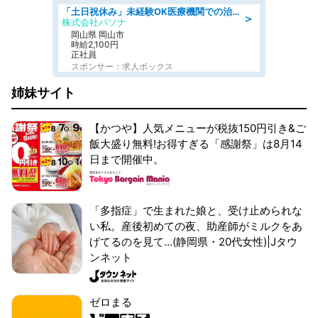
「土日祝休み」未経験OK医療機関での治験コーディネーターのお仕事
＞
株式会社パソナ
岡山県 岡山市
時給2,100円
正社員
スポンサー：求人ボックス
姉妹サイト
【かつや】人気メニューが税抜150円引き&ご
飯大盛り無料!お得すぎる「感謝祭」は8月14
日まで開催中。
「多指症」で生まれた娘と、受け止められな
い私。産後初めての夜、助産師がミルクをあ
げてるのを見て...(静岡県・20代女性)|Jタウ
ンネット
ゼロまる