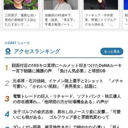
三田寛子、優雅な淡い
加藤茶の45歳年下
フィギュア・中井亜
制
黄色の着物姿で上品な
妻・綾菜、「美文字」
美、華麗にトリプルア
う
たたずまいで ...
手書き勉強ノート...
クセル決める 「...
一
J-CAST ニュース
アクセスランキング
もっと見る
顔面付近の155キロ直球にヘルメット叩きつけたDeNAルーキ
ー宮下朝陽に擁護の声 「負けん気必要」と球団OB
元卓球・石川佳純、イケメン陸上選手と2ショット 「メチャ
可愛い」「かわいい笑顔」「美男美女」話題に
電撃トレードの巨人・リチャード、ソフトバンク・秋広優人
の存在感薄れ...「他球団の方が出場機会ある」の声が
女子ゴルフの金沢志奈、肩出し白ノースリ姿に反響...「可愛
いにも程がある」 ゴルフウェア姿と雰囲気変わって
ダレノガレ明美、被災地炊き出しで細やかな心遣い...「並ん