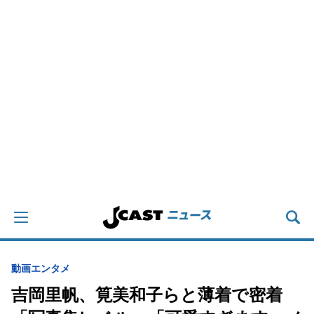
動画
エンタメ
吉岡里帆、筧美和子らと薄着で密着