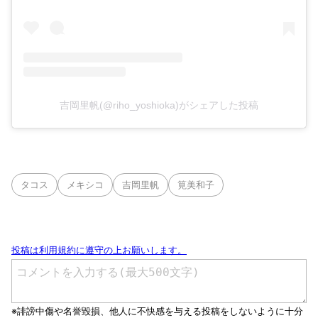
吉岡里帆(@riho_yoshioka)がシェアした投稿
タコス
メキシコ
吉岡里帆
筧美和子