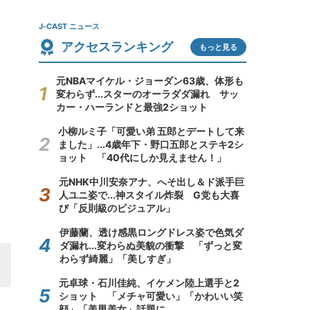
J-CAST ニュース
アクセスランキング
もっと見る
元NBAマイケル・ジョーダン63歳、体形も
変わらず...スターのオーラダダ漏れ サッ
カー・ハーランドと最強2ショット
小柳ルミ子「可愛い弟 五郎とデートして来
ました」...4歳年下・野口五郎とステキ2シ
ョット 「40代にしか見えません！」
元NHK中川安奈アナ、へそ出し＆ド派手巨
人ユニ姿で...神スタイル炸裂 G党も大喜
び「反則級のビジュアル」
伊藤蘭、透け感黒ロングドレス姿で色気ダ
ダ漏れ...変わらぬ美貌の衝撃 「ずっと変
わらず綺麗」「美しすぎ」
元卓球・石川佳純、イケメン陸上選手と2
ショット 「メチャ可愛い」「かわいい笑
顔」「美男美女」話題に