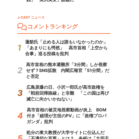
J-CAST ニュース
コメントランキング
蓮舫氏「止める人は誰もいなかったのか」
「あまりにも愕然」 高市首相「上空から
合掌」巡る投稿を批判
高市首相の熊本避難所「3分間」しか視察
せず？SNS拡散 内閣広報官「51分間」だ
と否定
広島原爆の日、小沢一郎氏が高市政権を
「戦前回帰路線」と非難 「この国は再び
滅亡に向かいかねない」
高市首相の被災地視察動画が炎上 BGM
付き「総理が主役のPV」に「政権プロパ
ガンダ」批判
処分の東大教授が大学サイトに仕込んだ
「不適切な言葉」とは？ 各紙は「六四天