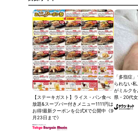
「多指症」
られない私
がミルクをあ
【ステーキガスト】ライス・パン食べ
県・20代女
放題&スープバー付きメニュー1111円は
お得!最新クーポンを公式Xで公開中《9
月23日まで》