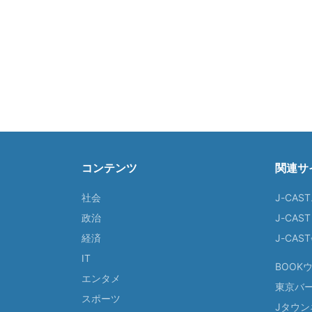
コンテンツ
関連サ
社会
J-CAS
政治
J-CAS
経済
J-CA
IT
BOOK
エンタメ
東京バ
スポーツ
Jタウン