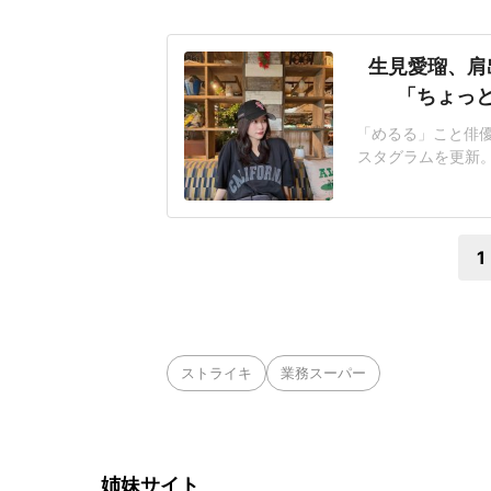
生見愛瑠、肩
「ちょっ
「めるる」こと俳優
スタグラムを更新
てます」生見さんは
ってます」といい
ムに投稿された写
1
ストライキ
業務スーパー
姉妹サイト