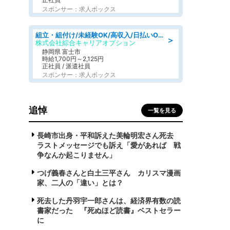
スポンサー：求人ボックス
組立・組付け/未経験OK/高収入/日払いOK/交替制/20・30・40代活躍中
＞
株式会社綜合キャリアオプション
静岡県 富士市
時給1,700円～2,125円
正社員 / 派遣社員
スポンサー：求人ボックス
追悼
一覧を見る
長崎市出身・平和訴えた美輪明宏さん死去
ラストメッセージでも訴え「愛があれば 戦
争なんか起こりません」
つげ義春さんと白土三平さん カリスマ漫画
家、二人の「違い」とは？
死去した丹羽宇一郎さんは、経済界有数の読
書家だった 『死ぬほど読書』ベストセラー
に