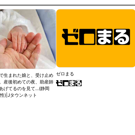
ゼロまる
で生まれた娘と、受け止め
。産後初めての夜、助産師
げてるのを見て...(静岡
性)|Jタウンネット