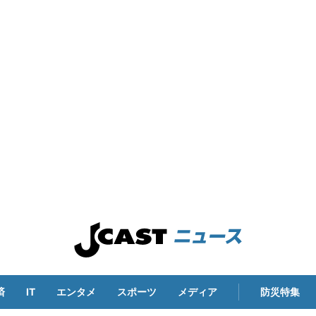
済
IT
エンタメ
スポーツ
メディア
防災特集