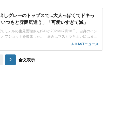
出しグレーのトップスで...大人っぽくてドキっ
といつもと雰囲気違う」「可愛いすぎて滅」
でモデルの生見愛瑠さん(24)が2026年7月18日、自身のイン
。オフショットを披露した。「最近はマスカラちょいにはまっ
、「まつぱしてくるくるなので 最近はマスカラちょいにはま
J-CASTニュース
、メイクアップした姿の写真と動画を投稿した。インスタグラ
真では、グレーの肩出しトップスを着用。鮮やかなリップでカ
メラを見つめて微笑むショット
2
全文表示