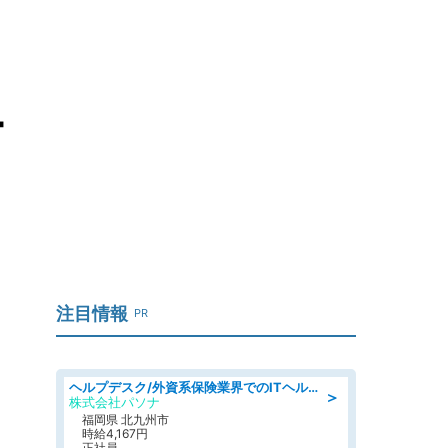
営
注目情報
PR
ヘルプデスク/外資系保険業界でのITヘルプデスク業務/駅近/即日勤務可/ヘルプデスク
＞
株式会社パソナ
福岡県 北九州市
時給4,167円
正社員