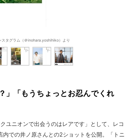
グラム（＠inohara.yoshihiko）より
？」「もうちょっとお忍んでくれ
クユニオンで出会うのはレアです」として、レコ
店内での井ノ原さんとの2ショットを公開。「トニ