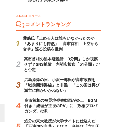
J-CAST ニュース
コメントランキング
蓮舫氏「止める人は誰もいなかったのか」
「あまりにも愕然」 高市首相「上空から
合掌」巡る投稿を批判
高市首相の熊本避難所「3分間」しか視察
せず？SNS拡散 内閣広報官「51分間」だ
と否定
広島原爆の日、小沢一郎氏が高市政権を
「戦前回帰路線」と非難 「この国は再び
滅亡に向かいかねない」
高市首相の被災地視察動画が炎上 BGM
付き「総理が主役のPV」に「政権プロパ
ガンダ」批判
処分の東大教授が大学サイトに仕込んだ
「不適切な言葉」とは？ 各紙は「六四天