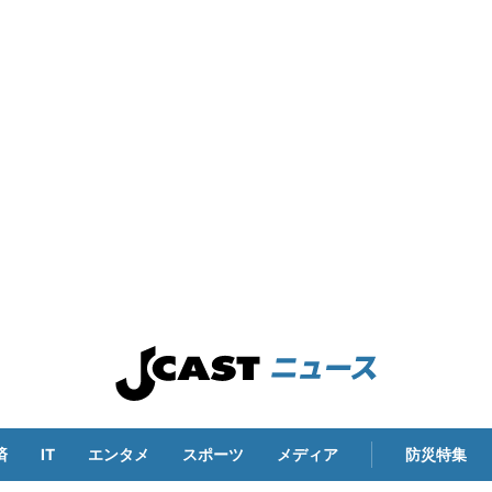
済
IT
エンタメ
スポーツ
メディア
防災特集