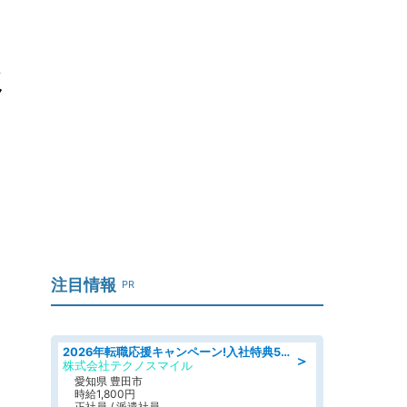
ミ
注目情報
PR
2026年転職応援キャンペーン!入社特典58万円/デンソーで働こう!自動車工場で小型部品の検査業務 denso aichi
＞
株式会社テクノスマイル
愛知県 豊田市
時給1,800円
正社員 / 派遣社員