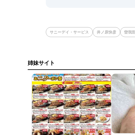
サニーデイ・サービス
井ノ原快彦
曽我
姉妹サイト