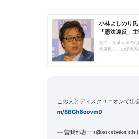
小林よしのり氏
「憲法違反」主
女性・女系天皇の可
天皇推し」の漫画家
が相次ぐ事態となっ
ド!スクランブル」
子を迎えて皇族を増
禁止に違反している
この人とディスクユニオンで出会
m/8BGh6oovmD
— 曽我部恵一 (@sokabekeiichi