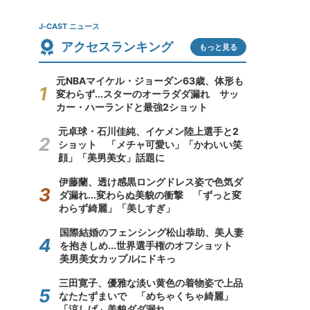
J-CAST ニュース
アクセスランキング
もっと見る
元NBAマイケル・ジョーダン63歳、体形も
変わらず...スターのオーラダダ漏れ サッ
カー・ハーランドと最強2ショット
元卓球・石川佳純、イケメン陸上選手と2
ショット 「メチャ可愛い」「かわいい笑
顔」「美男美女」話題に
伊藤蘭、透け感黒ロングドレス姿で色気ダ
ダ漏れ...変わらぬ美貌の衝撃 「ずっと変
わらず綺麗」「美しすぎ」
国際結婚のフェンシング松山恭助、美人妻
を抱きしめ...世界選手権のオフショット
美男美女カップルにドキっ
三田寛子、優雅な淡い黄色の着物姿で上品
なたたずまいで 「めちゃくちゃ綺麗」
「涼しげ」美貌ダダ漏れ