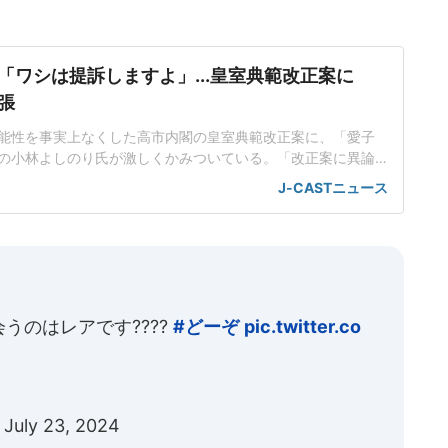
「ワシは提訴しますよ」...皇室典範改正案に
張
能性を事実上なくした高市内閣の皇室典範改正案に、「愛子
の小林よしのり氏が激しくかみついている。「改正案に異論
ています」と取り上げた2026年7月1日放送の「大下容子ワイ
J-CASTニュース
(テレビ朝日系)に、小林氏はVTRゲストで出演し、旧宮家から養
やすのは憲法違反だと熱く語った。「完全に門地による差別
」「憲法
うのはレアです????
#どーぞ
pic.twitter.co
)
July 23, 2024