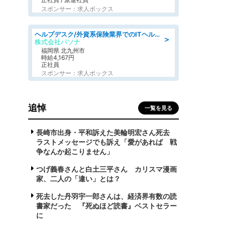
スポンサー：求人ボックス
ヘルプデスク/外資系保険業界でのITヘルプデスク業務/駅近/即日勤務可/ヘルプデスク
＞
株式会社パソナ
福岡県 北九州市
時給4,167円
正社員
スポンサー：求人ボックス
追悼
一覧を見る
長崎市出身・平和訴えた美輪明宏さん死去
ラストメッセージでも訴え「愛があれば 戦
争なんか起こりません」
つげ義春さんと白土三平さん カリスマ漫画
家、二人の「違い」とは？
死去した丹羽宇一郎さんは、経済界有数の読
書家だった 『死ぬほど読書』ベストセラー
に