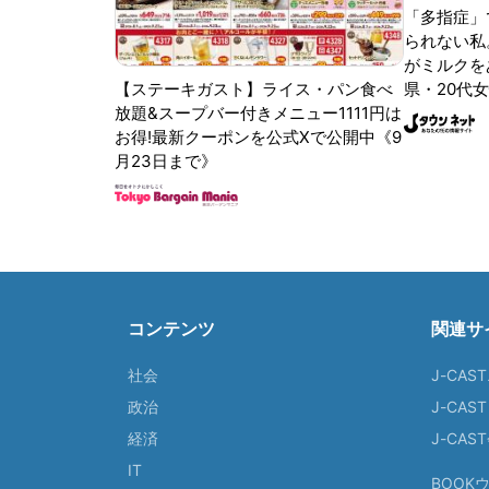
「多指症」
られない私
がミルクをあ
【ステーキガスト】ライス・パン食べ
県・20代女
放題&スープバー付きメニュー1111円は
お得!最新クーポンを公式Xで公開中《9
月23日まで》
コンテンツ
関連サ
社会
J-CAS
政治
J-CAS
経済
J-CA
IT
BOOK