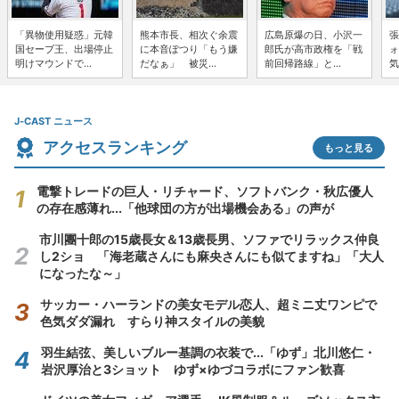
「異物使用疑惑」元韓
熊本市長、相次ぐ余震
広島原爆の日、小沢一
張
国セーブ王、出場停止
に本音ぽつり「もう嫌
郎氏が高市政権を「戦
ォ
明けマウンドで...
だなぁ」 被災...
前回帰路線」と...
気
J-CAST ニュース
アクセスランキング
もっと見る
電撃トレードの巨人・リチャード、ソフトバンク・秋広優人
の存在感薄れ...「他球団の方が出場機会ある」の声が
市川團十郎の15歳長女＆13歳長男、ソファでリラックス仲良
し2ショ 「海老蔵さんにも麻央さんにも似てますね」「大人
になったな～」
サッカー・ハーランドの美女モデル恋人、超ミニ丈ワンピで
色気ダダ漏れ すらり神スタイルの美貌
羽生結弦、美しいブルー基調の衣装で...「ゆず」北川悠仁・
岩沢厚治と3ショット ゆず×ゆづコラボにファン歓喜