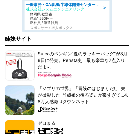
一般事務・OA事務/半導体開発センター内で事務&軽作業スタッフ、募集
＞
株式会社シスムエンジニアリング
静岡県 裾野市
時給1,550円～
正社員 / 派遣社員
スポンサー：求人ボックス
姉妹サイト
Suicaのペンギン"夏のラッキーバッグ"が8月
8日に発売。Pensta史上最も豪華な7点入り
だよ~。
「ジブリの世界」「冒険のはじまりだ!」 夫
が撮影した〝1歳娘の後ろ姿〟が良すぎて...4.
8万人感激|Jタウンネット
ゼロまる