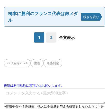
橋本に勝利のフランス代表は銀メダ
続きを読む
ル
1
2
全文表示
パリ五輪2024
柔道
疑惑判定