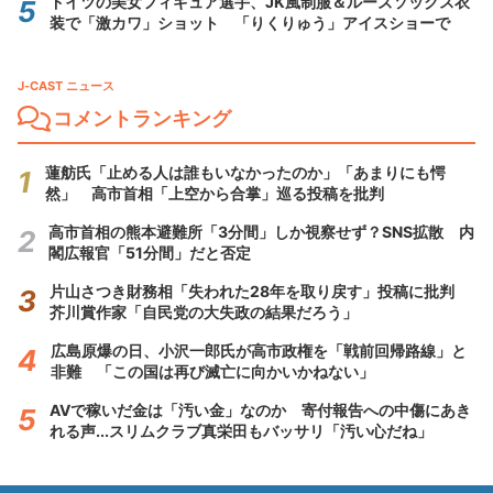
ドイツの美女フィギュア選手、JK風制服＆ルーズソックス衣
装で「激カワ」ショット 「りくりゅう」アイスショーで
J-CAST ニュース
コメントランキング
蓮舫氏「止める人は誰もいなかったのか」「あまりにも愕
然」 高市首相「上空から合掌」巡る投稿を批判
高市首相の熊本避難所「3分間」しか視察せず？SNS拡散 内
閣広報官「51分間」だと否定
片山さつき財務相「失われた28年を取り戻す」投稿に批判
芥川賞作家「自民党の大失政の結果だろう」
広島原爆の日、小沢一郎氏が高市政権を「戦前回帰路線」と
非難 「この国は再び滅亡に向かいかねない」
AVで稼いだ金は「汚い金」なのか 寄付報告への中傷にあき
れる声...スリムクラブ真栄田もバッサリ「汚い心だね」