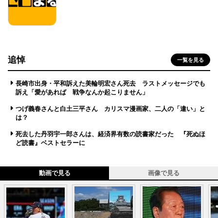
追悼
一覧を見る
長崎市出身・平和訴えた美輪明宏さん死去 ラストメッセージでも
訴え「愛があれば 戦争なんか起こりません」
つげ義春さんと白土三平さん カリスマ漫画家、二人の「違い」と
は？
死去した丹羽宇一郎さんは、経済界有数の読書家だった 『死ぬほ
ど読書』ベストセラーに
動画で見る
画像で見る