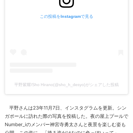
この投稿をInstagramで見る
平野紫耀/Sho Hirano(@sho_h_desyo)がシェアした投稿
平野さんは23年11月7日、インスタグラムを更新。シン
ガポールに訪れた際の写真を投稿した。夜の屋上プールで
Number_iのメンバー神宮寺勇太さんと夜景を楽しむ姿も
公開。この姿に、「後ろ姿だけなのに色っぽいって」、