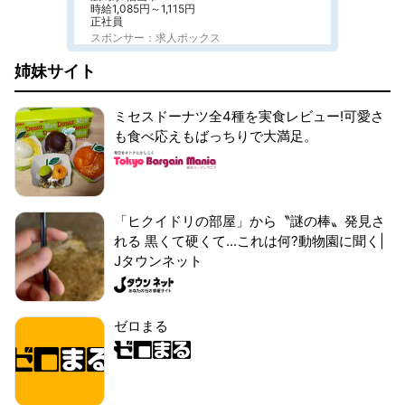
時給1,085円～1,115円
正社員
スポンサー：求人ボックス
姉妹サイト
ミセスドーナツ全4種を実食レビュー!可愛さ
も食べ応えもばっちりで大満足。
「ヒクイドリの部屋」から〝謎の棒〟発見さ
れる 黒くて硬くて...これは何?動物園に聞く|
Jタウンネット
ゼロまる