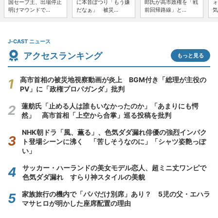
国セーブ王、出場停止
に本音ぽつり「もう嫌
郎氏が高市政権を「戦
ォ
明けマウンドで...
だなぁ」 被災...
前回帰路線」と...
気
J-CAST ニュース
アクセスランキング
もっと見る
高市首相の被災地視察動画が炎上 BGM付き「総理が主役の
PV」に「政権プロパガンダ」批判
蓮舫氏「止める人は誰もいなかったのか」「あまりにも愕
然」 高市首相「上空から合掌」巡る投稿を批判
NHK朝ドラ「風、薫る」、色気ダダ漏れ俳優の強烈インパク
ト登場シーンに沸く 「苦しそうなのに」「シャツ姿艶っぽ
い」
サッカー・ハーランドの美女モデル恋人、超ミニ丈ワンピで
色気ダダ漏れ すらり神スタイルの美貌
家族旅行の機内で「パパだけ別席」あり？ 5児の父・エハラ
マサヒロが明かした座席配置の理由