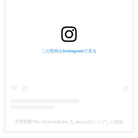
この投稿をInstagramで見る
平野紫耀/Sho Hirano(@sho_h_desyo)がシェアした投稿