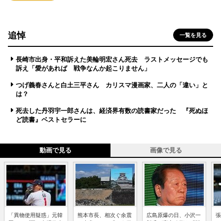
追悼
一覧を見る
長崎市出身・平和訴えた美輪明宏さん死去 ラストメッセージでも
訴え「愛があれば 戦争なんか起こりません」
つげ義春さんと白土三平さん カリスマ漫画家、二人の「違い」と
は？
死去した丹羽宇一郎さんは、経済界有数の読書家だった 『死ぬほ
ど読書』ベストセラーに
動画で見る
画像で見る
「異物使用疑惑」元韓
熊本市長、相次ぐ余震
広島原爆の日、小沢一
張