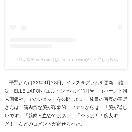
平野紫耀/Sho Hirano(@sho_h_desyo)がシェアした投稿
平野さんは23年9月28日、インスタグラムを更新。雑
誌「ELLE JAPON (エル・ジャポン)11月号」（ハースト婦
人画報社）でのショットを公開した。一枚目の写真の平野
さんは、筋肉質な腕が印象的。ファンからは、「腕が逞し
いです」「筋肉と血管やばあ」、「やっば！！腕太す
ぎ！」などのコメントが寄せられた。