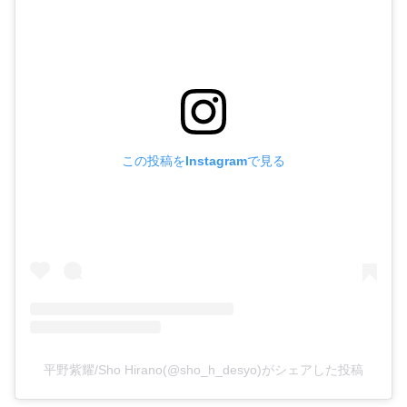
この投稿をInstagramで見る
平野紫耀/Sho Hirano(@sho_h_desyo)がシェアした投稿