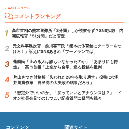
J-CAST ニュース
コメントランキング
高市首相の熊本避難所「3分間」しか視察せず？SNS拡散 内
閣広報官「51分間」だと否定
元文科事務次官・前川喜平氏「熊本の体育館にクーラーをつ
けろ！」訴えにSNSあきれ「ブーメランでは」
蓮舫氏「止める人は誰もいなかったのか」「あまりにも愕
然」 高市首相「上空から合掌」巡る投稿を批判
片山さつき財務相「失われた28年を取り戻す」投稿に批判
芥川賞作家「自民党の大失政の結果だろう」
「想定外でいいのか」「戻っていいとアナウンスは？」 イ
オン社長会見でのしつこい記者質問に疑問も続々
コンテンツ
関連サイト