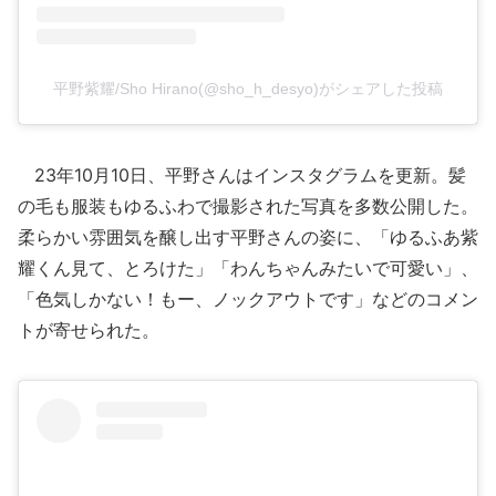
平野紫耀/Sho Hirano(@sho_h_desyo)がシェアした投稿
23年10月10日、平野さんはインスタグラムを更新。髪
の毛も服装もゆるふわで撮影された写真を多数公開した。
柔らかい雰囲気を醸し出す平野さんの姿に、「ゆるふあ紫
耀くん見て、とろけた」「わんちゃんみたいで可愛い」、
「色気しかない！もー、ノックアウトです」などのコメン
トが寄せられた。