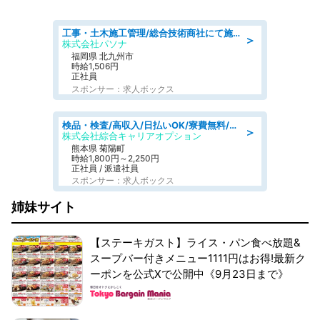
工事・土木施工管理/総合技術商社にて施工管理のお仕事/即日勤務可/車通勤可/工事・土木施工管理/生産・品質管理
＞
株式会社パソナ
福岡県 北九州市
時給1,506円
正社員
スポンサー：求人ボックス
検品・検査/高収入/日払いOK/寮費無料/日勤/20・30・40代活躍中
＞
株式会社綜合キャリアオプション
熊本県 菊陽町
時給1,800円～2,250円
正社員 / 派遣社員
スポンサー：求人ボックス
姉妹サイト
【ステーキガスト】ライス・パン食べ放題&
スープバー付きメニュー1111円はお得!最新ク
ーポンを公式Xで公開中《9月23日まで》