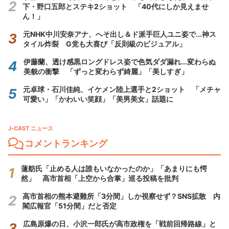
下・野口五郎とステキ2ショット 「40代にしか見えませ
ん！」
元NHK中川安奈アナ、へそ出し＆ド派手巨人ユニ姿で...神ス
タイル炸裂 G党も大喜び「反則級のビジュアル」
伊藤蘭、透け感黒ロングドレス姿で色気ダダ漏れ...変わらぬ
美貌の衝撃 「ずっと変わらず綺麗」「美しすぎ」
元卓球・石川佳純、イケメン陸上選手と2ショット 「メチャ
可愛い」「かわいい笑顔」「美男美女」話題に
J-CAST ニュース
コメントランキング
蓮舫氏「止める人は誰もいなかったのか」「あまりにも愕
然」 高市首相「上空から合掌」巡る投稿を批判
高市首相の熊本避難所「3分間」しか視察せず？SNS拡散 内
閣広報官「51分間」だと否定
広島原爆の日、小沢一郎氏が高市政権を「戦前回帰路線」と