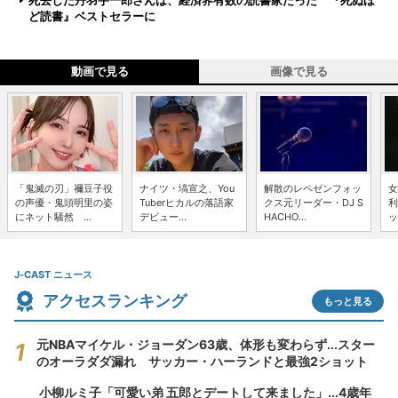
死去した丹羽宇一郎さんは、経済界有数の読書家だった 『死ぬほ
ど読書』ベストセラーに
動画で見る
画像で見る
「鬼滅の刃」禰豆子役
ナイツ・塙宣之、You
解散のレペゼンフォッ
女
の声優・鬼頭明里の姿
Tuberヒカルの落語家
クス元リーダー・DJ S
利
にネット騒然 ...
デビュー...
HACHO...
ッ
J-CAST ニュース
アクセスランキング
もっと見る
元NBAマイケル・ジョーダン63歳、体形も変わらず...スター
のオーラダダ漏れ サッカー・ハーランドと最強2ショット
小柳ルミ子「可愛い弟 五郎とデートして来ました」...4歳年