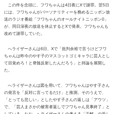
この件を念頭に、フワちゃんは4日夜にXで謝罪。翌5日
には、フワちゃんがパーソナリティーを務めるニッポン放
送のラジオ番組「フワちゃんのオールナイトニッポン0」
が、同日深夜の放送を休止するとXで発表。フワちゃんも
改めて謝罪していた。
へライザーさんは6日、Xで「批判余裕で言うけどフワ
ちゃんは昨今のやす子のマスコットゴミキャラに芸人とし
て目覚めろ！と脊髄反射したんだろう」と持論を展開し
た。
へライザーさんは図を用いて、フワちゃんはやす子さん
の発言を「反対に言ってるだけ」と推測。そのうえで、
「とっても悲しい」としたやす子さんの返しは「アウツ」
で、「芸人まさかの被害者返しでフワちゃん見事終了」と
している。なお、へライザーさんの考える「正解」の返し