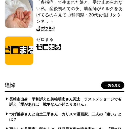
「多指症」で生まれた娘と、受け止められな
い私。産後初めての夜、助産師がミルクをあ
げてるのを見て...(静岡県・20代女性)|Jタウ
ンネット
ゼロまる
追悼
一覧を見る
長崎市出身・平和訴えた美輪明宏さん死去 ラストメッセージでも
訴え「愛があれば 戦争なんか起こりません」
つげ義春さんと白土三平さん カリスマ漫画家、二人の「違い」と
は？