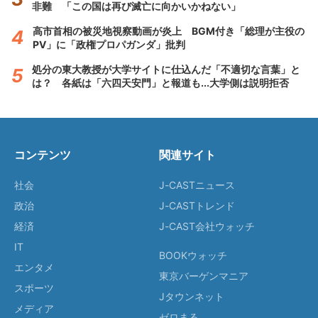
非難 「この国は再び滅亡に向かいかねない」
高市首相の被災地視察動画が炎上 BGM付き「総理が主役の
PV」に「政権プロパガンダ」批判
処分の東大教授が大学サイトに仕込んだ「不適切な言葉」と
は？ 各紙は「六四天安門」と報道も...大学側は説明拒否
コンテンツ
関連サイト
社会
J-CASTニュース
政治
J-CASTトレンド
経済
J-CAST会社ウォッチ
IT
BOOKウォッチ
エンタメ
東京バーゲンマニア
スポーツ
Jタウンネット
メディア
ゼロまる