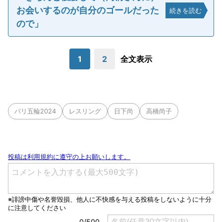
お会いするのが自分のゴールだった
続きを読む
ので」
1
2
全文表示
パリ五輪2024
レスリング
日下尚
高橋尚子