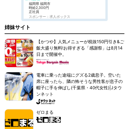
福岡県 福岡市
時給2,300円
正社員
スポンサー：求人ボックス
姉妹サイト
【かつや】人気メニューが税抜150円引き&ご
飯大盛り無料!お得すぎる「感謝祭」は8月14
日まで開催中。
電車に乗った途端にグズる2歳息子。空いた
席に座ったら、隣の怖そうな男性客が息子の
帽子に手を伸ばし(千葉県・40代女性)|Jタウ
ンネット
ゼロまる