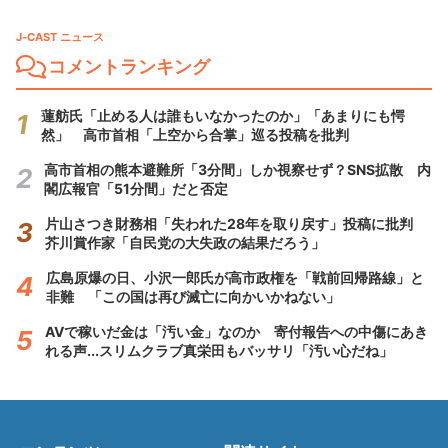
J-CAST ニュース
コメントランキング
蓮舫氏「止める人は誰もいなかったのか」「あまりにも愕
然」 高市首相「上空から合掌」巡る投稿を批判
高市首相の熊本避難所「3分間」しか視察せず？SNS拡散 内
閣広報官「51分間」だと否定
片山さつき財務相「失われた28年を取り戻す」投稿に批判
芥川賞作家「自民党の大失政の結果だろう」
広島原爆の日、小沢一郎氏が高市政権を「戦前回帰路線」と
非難 「この国は再び滅亡に向かいかねない」
AVで稼いだ金は「汚い金」なのか 寄付報告への中傷にあき
れる声...スリムクラブ真栄田もバッサリ「汚い心だね」