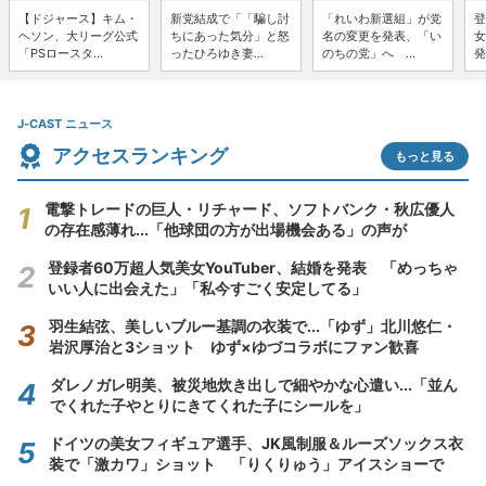
【ドジャース】キム・
新党結成で「「騙し討
「れいわ新選組」が党
登
ヘソン、大リーグ公式
ちにあった気分」と怒
名の変更を発表、「い
女
「PSロースタ...
ったひろゆき妻...
のちの党」へ ...
発
J-CAST ニュース
アクセスランキング
もっと見る
電撃トレードの巨人・リチャード、ソフトバンク・秋広優人
の存在感薄れ...「他球団の方が出場機会ある」の声が
登録者60万超人気美女YouTuber、結婚を発表 「めっちゃ
いい人に出会えた」「私今すごく安定してる」
羽生結弦、美しいブルー基調の衣装で...「ゆず」北川悠仁・
岩沢厚治と3ショット ゆず×ゆづコラボにファン歓喜
ダレノガレ明美、被災地炊き出しで細やかな心遣い...「並ん
でくれた子やとりにきてくれた子にシールを」
ドイツの美女フィギュア選手、JK風制服＆ルーズソックス衣
装で「激カワ」ショット 「りくりゅう」アイスショーで