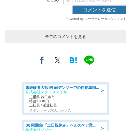
全てのコメントを見る
未経験者大歓迎! ㈱デンソーでの自動車部品の組立作業 denso aichi
＞
株式会社テクノスマイル
三重県 四日市市
時給1,800円
正社員 / 派遣社員
スポンサー：求人ボックス
08月開始/「土日祝休み」ヘルスケア業界の産業保健師/高時給/未経験OK/要資格:保健師、正看護師
＞
株式会社パソナ