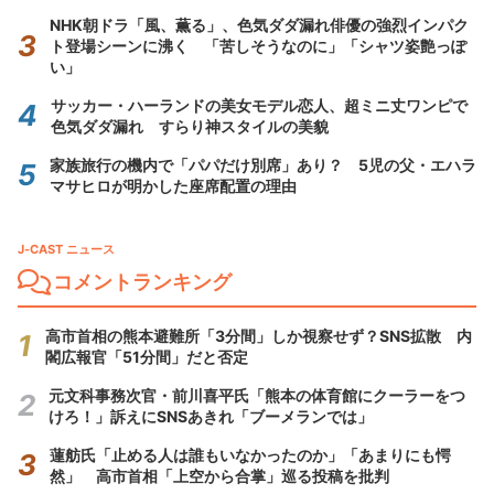
NHK朝ドラ「風、薫る」、色気ダダ漏れ俳優の強烈インパク
ト登場シーンに沸く 「苦しそうなのに」「シャツ姿艶っぽ
い」
サッカー・ハーランドの美女モデル恋人、超ミニ丈ワンピで
色気ダダ漏れ すらり神スタイルの美貌
家族旅行の機内で「パパだけ別席」あり？ 5児の父・エハラ
マサヒロが明かした座席配置の理由
J-CAST ニュース
コメントランキング
高市首相の熊本避難所「3分間」しか視察せず？SNS拡散 内
閣広報官「51分間」だと否定
元文科事務次官・前川喜平氏「熊本の体育館にクーラーをつ
けろ！」訴えにSNSあきれ「ブーメランでは」
蓮舫氏「止める人は誰もいなかったのか」「あまりにも愕
然」 高市首相「上空から合掌」巡る投稿を批判