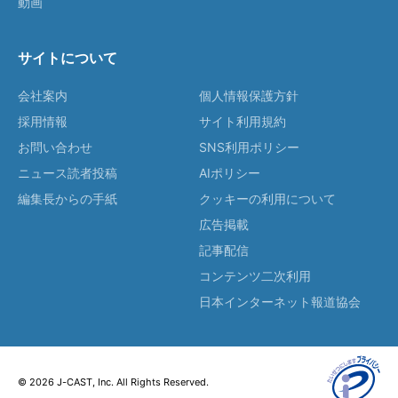
動画
サイトについて
会社案内
個人情報保護方針
採用情報
サイト利用規約
お問い合わせ
SNS利用ポリシー
ニュース読者投稿
AIポリシー
編集長からの手紙
クッキーの利用について
広告掲載
記事配信
コンテンツ二次利用
日本インターネット報道協会
© 2026 J-CAST, Inc. All Rights Reserved.