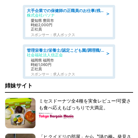
大手企業での保健師の正職員のお仕事/残業なし/要資格:保健師
＞
株式会社パソナ
愛知県 豊田市
時給2,000円
正社員
スポンサー：求人ボックス
管理栄養士/栄養士/認定こども園/調理職/認定こども園/週3日～相談可能
＞
社会福祉法人信正会
福岡県 福岡市
時給1,060円
正社員
スポンサー：求人ボックス
姉妹サイト
ミセスドーナツ全4種を実食レビュー!可愛さ
も食べ応えもばっちりで大満足。
「ヒクイドリの部屋」から〝謎の棒〟発見さ