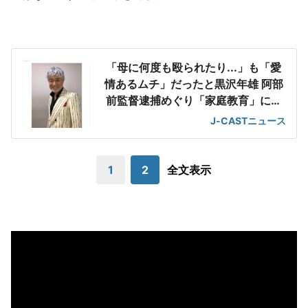
「母に何度も殴られたり...」も「愛
情あるムチ」だったと黒沢年雄 阿部
前監督逮捕めぐり「家庭教育」に私
見
J-CASTニュース
1
2
全文表示