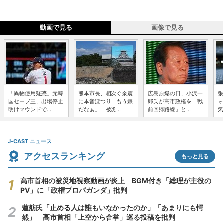
動画で見る
画像で見る
「異物使用疑惑」元韓
熊本市長、相次ぐ余震
広島原爆の日、小沢一
張
国セーブ王、出場停止
に本音ぽつり「もう嫌
郎氏が高市政権を「戦
ォ
明けマウンドで...
だなぁ」 被災...
前回帰路線」と...
気
J-CAST ニュース
アクセスランキング
もっと見る
高市首相の被災地視察動画が炎上 BGM付き「総理が主役の
PV」に「政権プロパガンダ」批判
蓮舫氏「止める人は誰もいなかったのか」「あまりにも愕
然」 高市首相「上空から合掌」巡る投稿を批判