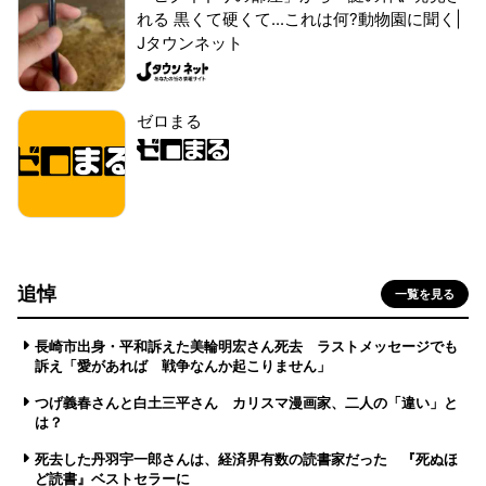
れる 黒くて硬くて...これは何?動物園に聞く|
Jタウンネット
ゼロまる
追悼
一覧を見る
長崎市出身・平和訴えた美輪明宏さん死去 ラストメッセージでも
訴え「愛があれば 戦争なんか起こりません」
つげ義春さんと白土三平さん カリスマ漫画家、二人の「違い」と
は？
死去した丹羽宇一郎さんは、経済界有数の読書家だった 『死ぬほ
ど読書』ベストセラーに