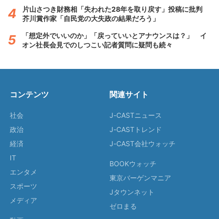
片山さつき財務相「失われた28年を取り戻す」投稿に批判
芥川賞作家「自民党の大失政の結果だろう」
「想定外でいいのか」「戻っていいとアナウンスは？」 イ
オン社長会見でのしつこい記者質問に疑問も続々
コンテンツ
関連サイト
社会
J-CASTニュース
政治
J-CASTトレンド
経済
J-CAST会社ウォッチ
IT
BOOKウォッチ
エンタメ
東京バーゲンマニア
スポーツ
Jタウンネット
メディア
ゼロまる