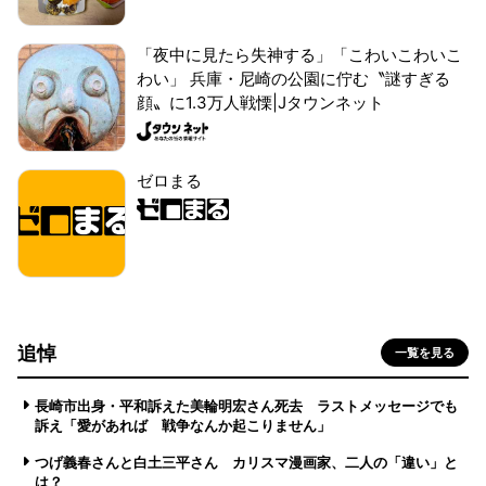
「夜中に見たら失神する」「こわいこわいこ
わい」 兵庫・尼崎の公園に佇む〝謎すぎる
顔〟に1.3万人戦慄|Jタウンネット
ゼロまる
追悼
一覧を見る
長崎市出身・平和訴えた美輪明宏さん死去 ラストメッセージでも
訴え「愛があれば 戦争なんか起こりません」
つげ義春さんと白土三平さん カリスマ漫画家、二人の「違い」と
は？