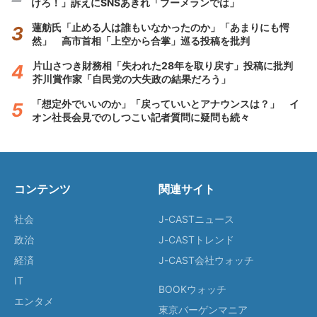
けろ！」訴えにSNSあきれ「ブーメランでは」
蓮舫氏「止める人は誰もいなかったのか」「あまりにも愕
然」 高市首相「上空から合掌」巡る投稿を批判
片山さつき財務相「失われた28年を取り戻す」投稿に批判
芥川賞作家「自民党の大失政の結果だろう」
「想定外でいいのか」「戻っていいとアナウンスは？」 イ
オン社長会見でのしつこい記者質問に疑問も続々
コンテンツ
関連サイト
社会
J-CASTニュース
政治
J-CASTトレンド
経済
J-CAST会社ウォッチ
IT
BOOKウォッチ
エンタメ
東京バーゲンマニア