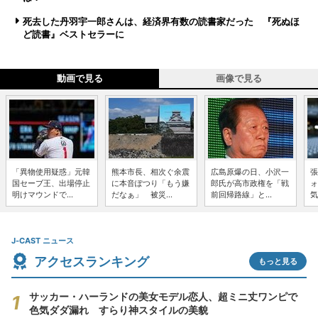
死去した丹羽宇一郎さんは、経済界有数の読書家だった 『死ぬほ
ど読書』ベストセラーに
動画で見る
画像で見る
「異物使用疑惑」元韓
熊本市長、相次ぐ余震
広島原爆の日、小沢一
張
国セーブ王、出場停止
に本音ぽつり「もう嫌
郎氏が高市政権を「戦
ォ
明けマウンドで...
だなぁ」 被災...
前回帰路線」と...
気
J-CAST ニュース
アクセスランキング
もっと見る
サッカー・ハーランドの美女モデル恋人、超ミニ丈ワンピで
色気ダダ漏れ すらり神スタイルの美貌