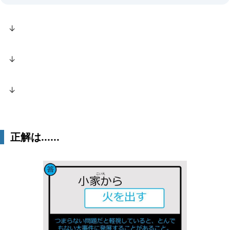
↓
↓
↓
正解は......