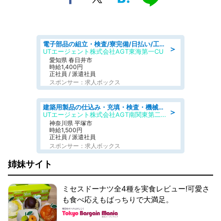
電子部品の組立・検査/寮完備/日払い/工場・製造
＞
UTエージェント株式会社AGT東海第一CU
愛知県 春日井市
時給1,400円
正社員 / 派遣社員
スポンサー：求人ボックス
建築用製品の仕込み・充填・検査・機械操作/寮完備/日払い/工場・製造
＞
UTエージェント株式会社AGT南関東第二CU
神奈川県 平塚市
時給1,500円
正社員 / 派遣社員
スポンサー：求人ボックス
姉妹サイト
ミセスドーナツ全4種を実食レビュー!可愛さ
も食べ応えもばっちりで大満足。