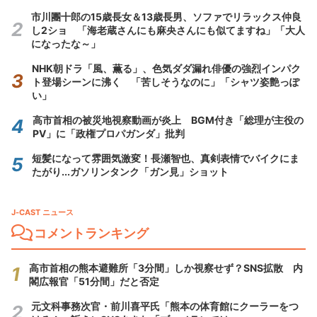
市川團十郎の15歳長女＆13歳長男、ソファでリラックス仲良
し2ショ 「海老蔵さんにも麻央さんにも似てますね」「大人
になったな～」
NHK朝ドラ「風、薫る」、色気ダダ漏れ俳優の強烈インパク
ト登場シーンに沸く 「苦しそうなのに」「シャツ姿艶っぽ
い」
高市首相の被災地視察動画が炎上 BGM付き「総理が主役の
PV」に「政権プロパガンダ」批判
短髪になって雰囲気激変！長瀬智也、真剣表情でバイクにま
たがり...ガソリンタンク「ガン見」ショット
J-CAST ニュース
コメントランキング
高市首相の熊本避難所「3分間」しか視察せず？SNS拡散 内
閣広報官「51分間」だと否定
元文科事務次官・前川喜平氏「熊本の体育館にクーラーをつ