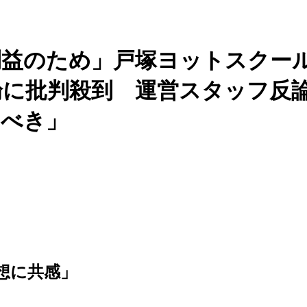
利益のため」戸塚ヨットスクー
持論に批判殺到 運営スタッフ反
すべき」
想に共感」