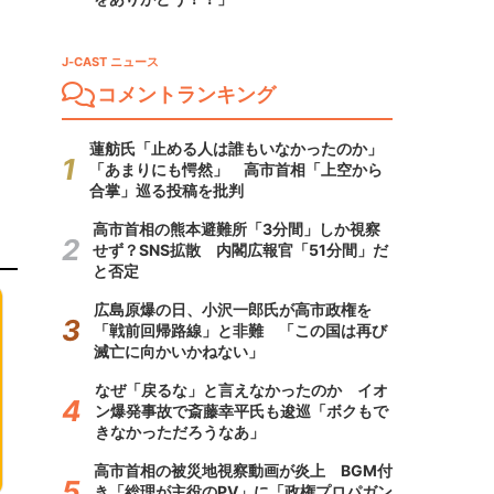
J-CAST ニュース
コメントランキング
蓮舫氏「止める人は誰もいなかったのか」
「あまりにも愕然」 高市首相「上空から
合掌」巡る投稿を批判
高市首相の熊本避難所「3分間」しか視察
せず？SNS拡散 内閣広報官「51分間」だ
と否定
広島原爆の日、小沢一郎氏が高市政権を
「戦前回帰路線」と非難 「この国は再び
滅亡に向かいかねない」
なぜ「戻るな」と言えなかったのか イオ
ン爆発事故で斎藤幸平氏も逡巡「ボクもで
きなかっただろうなあ」
高市首相の被災地視察動画が炎上 BGM付
き「総理が主役のPV」に「政権プロパガン