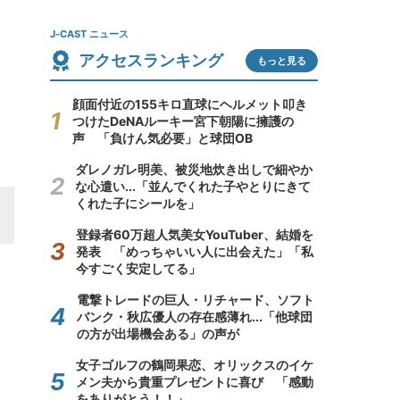
J-CAST ニュース
アクセスランキング
もっと見る
顔面付近の155キロ直球にヘルメット叩き
つけたDeNAルーキー宮下朝陽に擁護の
声 「負けん気必要」と球団OB
ダレノガレ明美、被災地炊き出しで細やか
な心遣い...「並んでくれた子やとりにきて
くれた子にシールを」
登録者60万超人気美女YouTuber、結婚を
発表 「めっちゃいい人に出会えた」「私
今すごく安定してる」
電撃トレードの巨人・リチャード、ソフト
バンク・秋広優人の存在感薄れ...「他球団
の方が出場機会ある」の声が
女子ゴルフの鶴岡果恋、オリックスのイケ
メン夫から貴重プレゼントに喜び 「感動
をありがとう！！」