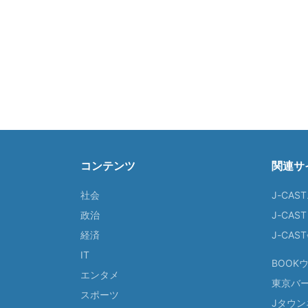
コンテンツ
関連サ
社会
J-CAS
政治
J-CAS
経済
J-CA
IT
BOOK
エンタメ
東京バ
スポーツ
Jタウン