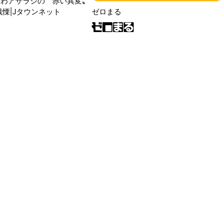
ふわアザラシの〝赤い異変〟
戦慄|Jタウンネット
ゼロまる