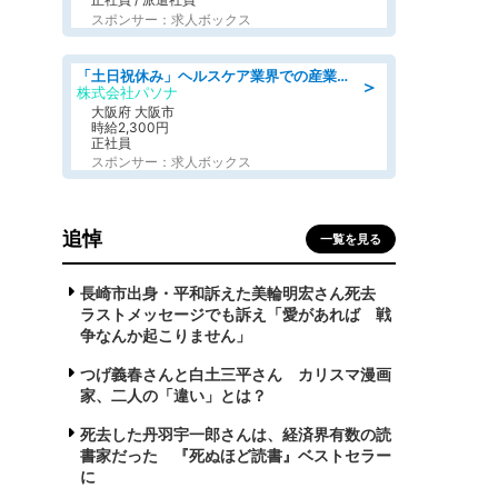
スポンサー：求人ボックス
「土日祝休み」ヘルスケア業界での産業保健師業務/看護師/高時給/要資格:正看護師
＞
株式会社パソナ
大阪府 大阪市
時給2,300円
正社員
スポンサー：求人ボックス
追悼
一覧を見る
長崎市出身・平和訴えた美輪明宏さん死去
ラストメッセージでも訴え「愛があれば 戦
争なんか起こりません」
つげ義春さんと白土三平さん カリスマ漫画
家、二人の「違い」とは？
死去した丹羽宇一郎さんは、経済界有数の読
書家だった 『死ぬほど読書』ベストセラー
に