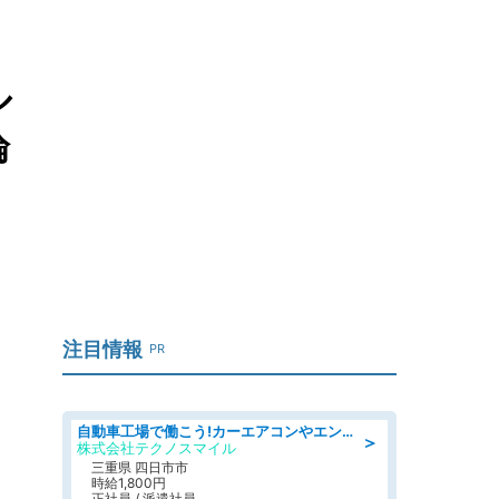
ル
論
注目情報
PR
自動車工場で働こう!カーエアコンやエンジンの製造・加工業務/寮完備 denso aichi
＞
株式会社テクノスマイル
三重県 四日市市
時給1,800円
正社員 / 派遣社員