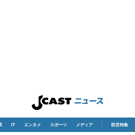
済
IT
エンタメ
スポーツ
メディア
防災特集