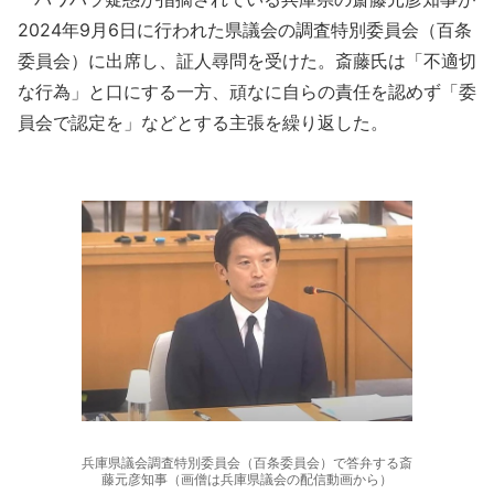
2024年9月6日に行われた県議会の調査特別委員会（百条
委員会）に出席し、証人尋問を受けた。斎藤氏は「不適切
な行為」と口にする一方、頑なに自らの責任を認めず「委
員会で認定を」などとする主張を繰り返した。
兵庫県議会調査特別委員会（百条委員会）で答弁する斎
藤元彦知事（画僧は兵庫県議会の配信動画から）