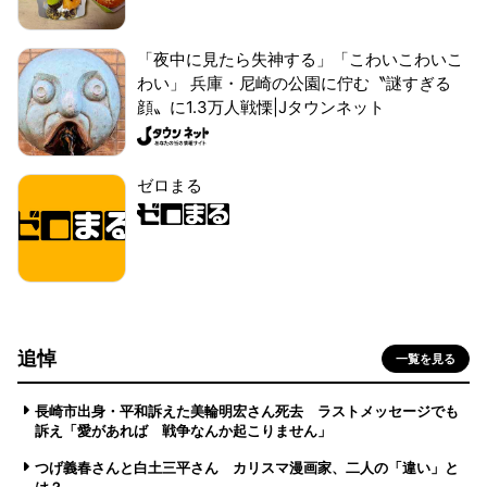
「夜中に見たら失神する」「こわいこわいこ
わい」 兵庫・尼崎の公園に佇む〝謎すぎる
顔〟に1.3万人戦慄|Jタウンネット
ゼロまる
追悼
一覧を見る
長崎市出身・平和訴えた美輪明宏さん死去 ラストメッセージでも
訴え「愛があれば 戦争なんか起こりません」
つげ義春さんと白土三平さん カリスマ漫画家、二人の「違い」と