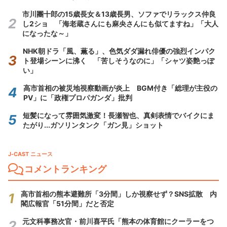
市川團十郎の15歳長女＆13歳長男、ソファでリラックス仲良
し2ショ 「海老蔵さんにも麻央さんにも似てますね」「大人
になったな～」
NHK朝ドラ「風、薫る」、色気ダダ漏れ俳優の強烈インパク
ト登場シーンに沸く 「苦しそうなのに」「シャツ姿艶っぽ
い」
高市首相の被災地視察動画が炎上 BGM付き「総理が主役の
PV」に「政権プロパガンダ」批判
短髪になって雰囲気激変！長瀬智也、真剣表情でバイクにま
たがり...ガソリンタンク「ガン見」ショット
J-CAST ニュース
コメントランキング
高市首相の熊本避難所「3分間」しか視察せず？SNS拡散 内
閣広報官「51分間」だと否定
元文科事務次官・前川喜平氏「熊本の体育館にクーラーをつ