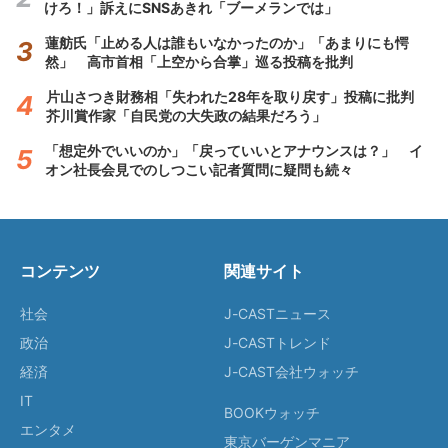
けろ！」訴えにSNSあきれ「ブーメランでは」
蓮舫氏「止める人は誰もいなかったのか」「あまりにも愕
然」 高市首相「上空から合掌」巡る投稿を批判
片山さつき財務相「失われた28年を取り戻す」投稿に批判
芥川賞作家「自民党の大失政の結果だろう」
「想定外でいいのか」「戻っていいとアナウンスは？」 イ
オン社長会見でのしつこい記者質問に疑問も続々
コンテンツ
関連サイト
社会
J-CASTニュース
政治
J-CASTトレンド
経済
J-CAST会社ウォッチ
IT
BOOKウォッチ
エンタメ
東京バーゲンマニア