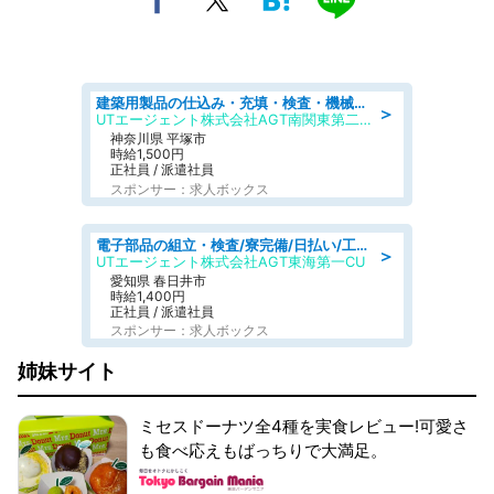
建築用製品の仕込み・充填・検査・機械操作/寮完備/日払い/工場・製造
＞
UTエージェント株式会社AGT南関東第二CU
神奈川県 平塚市
時給1,500円
正社員 / 派遣社員
スポンサー：求人ボックス
電子部品の組立・検査/寮完備/日払い/工場・製造
＞
UTエージェント株式会社AGT東海第一CU
愛知県 春日井市
時給1,400円
正社員 / 派遣社員
スポンサー：求人ボックス
姉妹サイト
ミセスドーナツ全4種を実食レビュー!可愛さ
も食べ応えもばっちりで大満足。