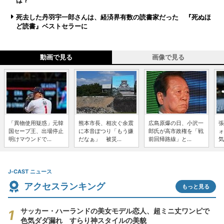
は？
死去した丹羽宇一郎さんは、経済界有数の読書家だった 『死ぬほ
ど読書』ベストセラーに
動画で見る
画像で見る
「異物使用疑惑」元韓
熊本市長、相次ぐ余震
広島原爆の日、小沢一
張
国セーブ王、出場停止
に本音ぽつり「もう嫌
郎氏が高市政権を「戦
ォ
明けマウンドで...
だなぁ」 被災...
前回帰路線」と...
気
J-CAST ニュース
アクセスランキング
もっと見る
サッカー・ハーランドの美女モデル恋人、超ミニ丈ワンピで
色気ダダ漏れ すらり神スタイルの美貌