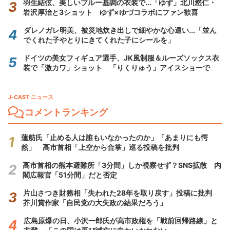
羽生結弦、美しいブルー基調の衣装で...「ゆず」北川悠仁・
岩沢厚治と3ショット ゆず×ゆづコラボにファン歓喜
ダレノガレ明美、被災地炊き出しで細やかな心遣い...「並ん
でくれた子やとりにきてくれた子にシールを」
ドイツの美女フィギュア選手、JK風制服＆ルーズソックス衣
装で「激カワ」ショット 「りくりゅう」アイスショーで
J-CAST ニュース
コメントランキング
蓮舫氏「止める人は誰もいなかったのか」「あまりにも愕
然」 高市首相「上空から合掌」巡る投稿を批判
高市首相の熊本避難所「3分間」しか視察せず？SNS拡散 内
閣広報官「51分間」だと否定
片山さつき財務相「失われた28年を取り戻す」投稿に批判
芥川賞作家「自民党の大失政の結果だろう」
広島原爆の日、小沢一郎氏が高市政権を「戦前回帰路線」と