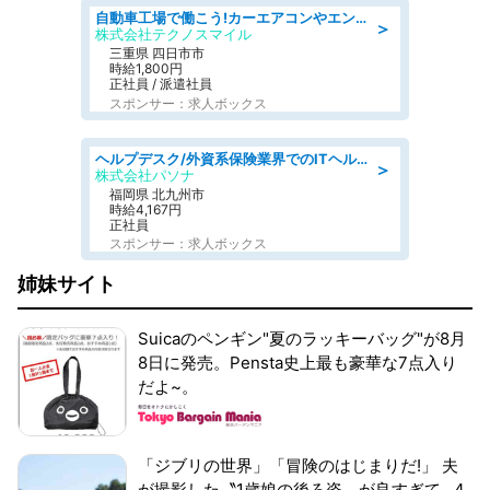
自動車工場で働こう!カーエアコンやエンジンの製造・加工業務/寮完備 denso aichi
＞
株式会社テクノスマイル
三重県 四日市市
時給1,800円
正社員 / 派遣社員
スポンサー：求人ボックス
ヘルプデスク/外資系保険業界でのITヘルプデスク業務/駅近/即日勤務可/ヘルプデスク
＞
株式会社パソナ
福岡県 北九州市
時給4,167円
正社員
スポンサー：求人ボックス
姉妹サイト
Suicaのペンギン"夏のラッキーバッグ"が8月
8日に発売。Pensta史上最も豪華な7点入り
だよ~。
「ジブリの世界」「冒険のはじまりだ!」 夫
が撮影した〝1歳娘の後ろ姿〟が良すぎて...4.