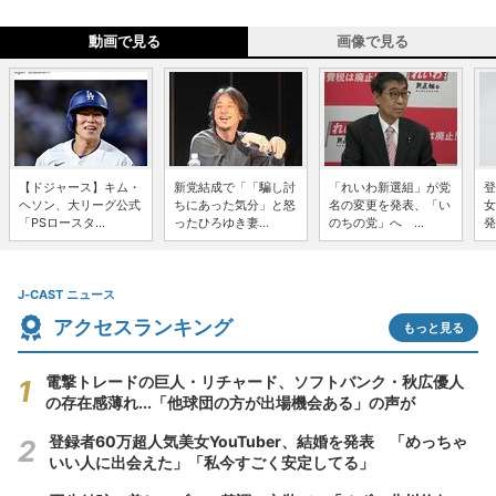
動画で見る
画像で見る
【ドジャース】キム・
新党結成で「「騙し討
「れいわ新選組」が党
登
ヘソン、大リーグ公式
ちにあった気分」と怒
名の変更を発表、「い
女
「PSロースタ...
ったひろゆき妻...
のちの党」へ ...
発
J-CAST ニュース
アクセスランキング
もっと見る
電撃トレードの巨人・リチャード、ソフトバンク・秋広優人
の存在感薄れ...「他球団の方が出場機会ある」の声が
登録者60万超人気美女YouTuber、結婚を発表 「めっちゃ
いい人に出会えた」「私今すごく安定してる」