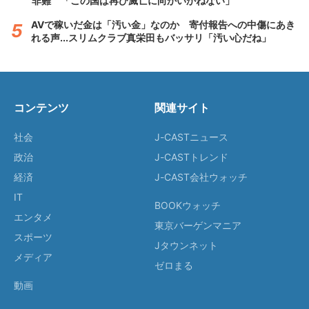
非難 「この国は再び滅亡に向かいかねない」
AVで稼いだ金は「汚い金」なのか 寄付報告への中傷にあき
れる声...スリムクラブ真栄田もバッサリ「汚い心だね」
コンテンツ
関連サイト
社会
J-CASTニュース
政治
J-CASTトレンド
経済
J-CAST会社ウォッチ
IT
BOOKウォッチ
エンタメ
東京バーゲンマニア
スポーツ
Jタウンネット
メディア
ゼロまる
動画