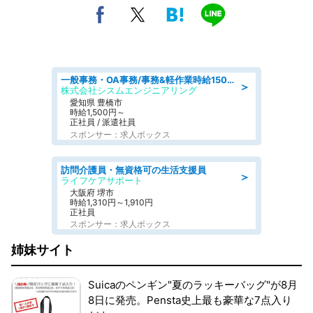
一般事務・OA事務/事務&軽作業時給1500円土日祝休み各種社保完備
＞
株式会社シスムエンジニアリング
愛知県 豊橋市
時給1,500円～
正社員 / 派遣社員
スポンサー：求人ボックス
訪問介護員・無資格可の生活支援員
＞
ライフケアサポート
大阪府 堺市
時給1,310円～1,910円
正社員
スポンサー：求人ボックス
姉妹サイト
Suicaのペンギン"夏のラッキーバッグ"が8月
8日に発売。Pensta史上最も豪華な7点入り