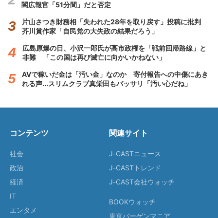
閣広報官「51分間」だと否定
片山さつき財務相「失われた28年を取り戻す」投稿に批判
芥川賞作家「自民党の大失政の結果だろう」
広島原爆の日、小沢一郎氏が高市政権を「戦前回帰路線」と
非難 「この国は再び滅亡に向かいかねない」
AVで稼いだ金は「汚い金」なのか 寄付報告への中傷にあき
れる声...スリムクラブ真栄田もバッサリ「汚い心だね」
コンテンツ
関連サイト
社会
J-CASTニュース
政治
J-CASTトレンド
経済
J-CAST会社ウォッチ
IT
BOOKウォッチ
エンタメ
東京バーゲンマニア