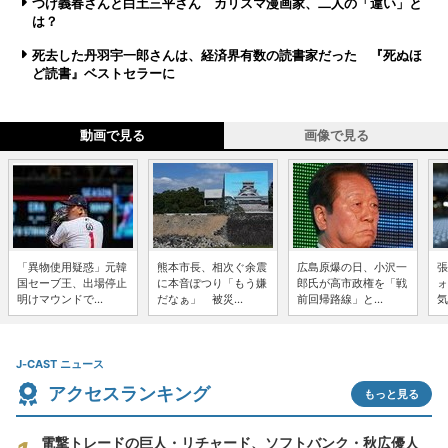
つげ義春さんと白土三平さん カリスマ漫画家、二人の「違い」と
は？
死去した丹羽宇一郎さんは、経済界有数の読書家だった 『死ぬほ
ど読書』ベストセラーに
動画で見る
画像で見る
「異物使用疑惑」元韓
熊本市長、相次ぐ余震
広島原爆の日、小沢一
張
国セーブ王、出場停止
に本音ぽつり「もう嫌
郎氏が高市政権を「戦
ォ
明けマウンドで...
だなぁ」 被災...
前回帰路線」と...
気
J-CAST ニュース
アクセスランキング
もっと見る
電撃トレードの巨人・リチャード、ソフトバンク・秋広優人