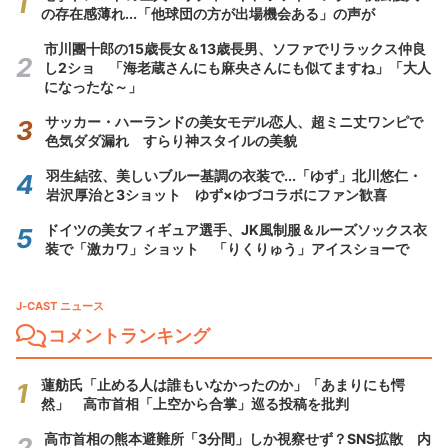
の存在感薄れ...「他球団の方が出場機会ある」の声が
市川團十郎の15歳長女＆13歳長男、ソファでリラックス仲良
し2ショ 「海老蔵さんにも麻央さんにも似てますね」「大人
になったな～」
サッカー・ハーランドの美女モデル恋人、超ミニ丈ワンピで
色気ダダ漏れ すらり神スタイルの美貌
羽生結弦、美しいブルー基調の衣装で...「ゆず」北川悠仁・
岩沢厚治と3ショット ゆず×ゆづコラボにファン歓喜
ドイツの美女フィギュア選手、JK風制服＆ルーズソックス衣
装で「激カワ」ショット 「りくりゅう」アイスショーで
J-CAST ニュース
コメントランキング
蓮舫氏「止める人は誰もいなかったのか」「あまりにも愕
然」 高市首相「上空から合掌」巡る投稿を批判
高市首相の熊本避難所「3分間」しか視察せず？SNS拡散 内