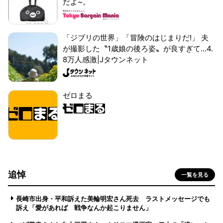
だよ~。
「ジブリの世界」「冒険のはじまりだ!」 夫
が撮影した〝1歳娘の後ろ姿〟が良すぎて...4.
8万人感激|Jタウンネット
ゼロまる
追悼
一覧を見る
長崎市出身・平和訴えた美輪明宏さん死去 ラストメッセージでも
訴え「愛があれば 戦争なんか起こりません」