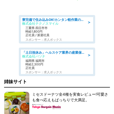
寮完備で住み込みOK!カンタン軽作業のお仕事 denso aichi
＞
株式会社テクノスマイル
三重県 四日市市
時給1,800円
正社員 / 派遣社員
スポンサー：求人ボックス
「土日祝休み」ヘルスケア業界の産業保健師/高時給/未経験OK/要資格:保健師、正看護師
＞
株式会社パソナ
福岡県 福岡市
時給2,300円
正社員
スポンサー：求人ボックス
姉妹サイト
ミセスドーナツ全4種を実食レビュー!可愛さ
も食べ応えもばっちりで大満足。