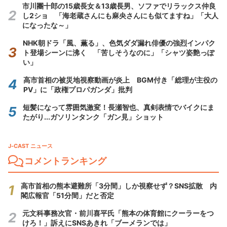
市川團十郎の15歳長女＆13歳長男、ソファでリラックス仲良
し2ショ 「海老蔵さんにも麻央さんにも似てますね」「大人
になったな～」
NHK朝ドラ「風、薫る」、色気ダダ漏れ俳優の強烈インパク
ト登場シーンに沸く 「苦しそうなのに」「シャツ姿艶っぽ
い」
高市首相の被災地視察動画が炎上 BGM付き「総理が主役の
PV」に「政権プロパガンダ」批判
短髪になって雰囲気激変！長瀬智也、真剣表情でバイクにま
たがり...ガソリンタンク「ガン見」ショット
J-CAST ニュース
コメントランキング
高市首相の熊本避難所「3分間」しか視察せず？SNS拡散 内
閣広報官「51分間」だと否定
元文科事務次官・前川喜平氏「熊本の体育館にクーラーをつ
けろ！」訴えにSNSあきれ「ブーメランでは」