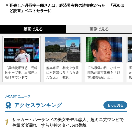
死去した丹羽宇一郎さんは、経済界有数の読書家だった 『死ぬほ
ど読書』ベストセラーに
動画で見る
画像で見る
「異物使用疑惑」元韓
熊本市長、相次ぐ余震
広島原爆の日、小沢一
張
国セーブ王、出場停止
に本音ぽつり「もう嫌
郎氏が高市政権を「戦
ォ
明けマウンドで...
だなぁ」 被災...
前回帰路線」と...
気
J-CAST ニュース
アクセスランキング
もっと見る
サッカー・ハーランドの美女モデル恋人、超ミニ丈ワンピで
色気ダダ漏れ すらり神スタイルの美貌