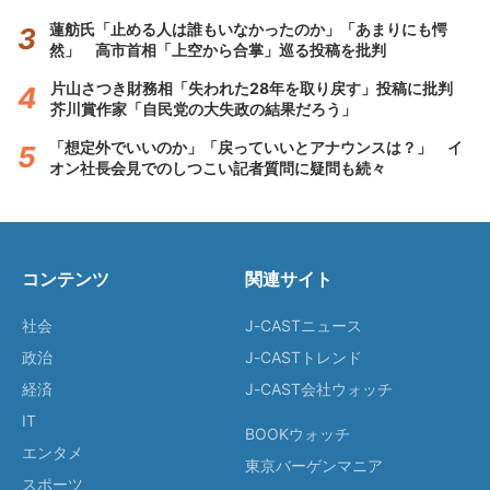
蓮舫氏「止める人は誰もいなかったのか」「あまりにも愕
然」 高市首相「上空から合掌」巡る投稿を批判
片山さつき財務相「失われた28年を取り戻す」投稿に批判
芥川賞作家「自民党の大失政の結果だろう」
「想定外でいいのか」「戻っていいとアナウンスは？」 イ
オン社長会見でのしつこい記者質問に疑問も続々
コンテンツ
関連サイト
社会
J-CASTニュース
政治
J-CASTトレンド
経済
J-CAST会社ウォッチ
IT
BOOKウォッチ
エンタメ
東京バーゲンマニア
スポーツ