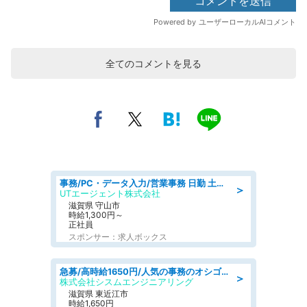
全てのコメントを見る
事務/PC・データ入力/営業事務 日勤 土日休み 船舶用のエンジンを扱う会社 総合事務
＞
UTエージェント株式会社
滋賀県 守山市
時給1,300円～
正社員
スポンサー：求人ボックス
急募/高時給1650円/人気の事務のオシゴト/各種社保完備/8時30分～の日勤/土日祝休み
＞
株式会社シスムエンジニアリング
滋賀県 東近江市
時給1,650円