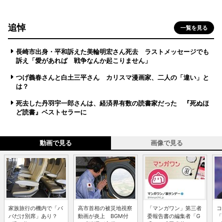
追悼
一覧を見る
長崎市出身・平和訴えた美輪明宏さん死去 ラストメッセージでも
訴え「愛があれば 戦争なんか起こりません」
つげ義春さんと白土三平さん カリスマ漫画家、二人の「違い」と
は？
死去した丹羽宇一郎さんは、経済界有数の読書家だった 『死ぬほ
ど読書』ベストセラーに
動画で見る
画像で見る
家族旅行の機内で「パ
高市首相の被災地視察
「マンガワン」第三者
コ
パだけ別席」あり？
動画が炎上 BGM付
委報告書の編集者「G
「