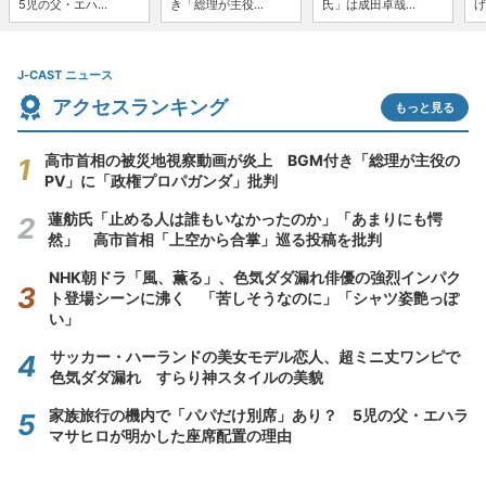
5児の父・エハ...
き「総理が主役...
氏」は成田卓哉...
げ
J-CAST ニュース
アクセスランキング
もっと見る
高市首相の被災地視察動画が炎上 BGM付き「総理が主役の
PV」に「政権プロパガンダ」批判
蓮舫氏「止める人は誰もいなかったのか」「あまりにも愕
然」 高市首相「上空から合掌」巡る投稿を批判
NHK朝ドラ「風、薫る」、色気ダダ漏れ俳優の強烈インパク
ト登場シーンに沸く 「苦しそうなのに」「シャツ姿艶っぽ
い」
サッカー・ハーランドの美女モデル恋人、超ミニ丈ワンピで
色気ダダ漏れ すらり神スタイルの美貌
家族旅行の機内で「パパだけ別席」あり？ 5児の父・エハラ
マサヒロが明かした座席配置の理由