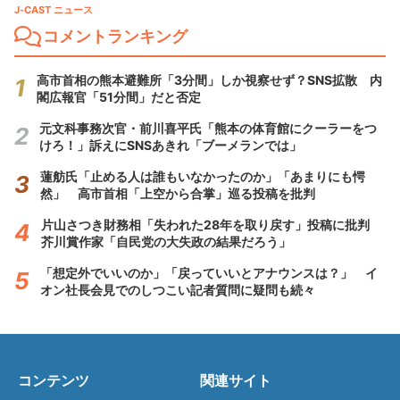
J-CAST ニュース
コメントランキング
高市首相の熊本避難所「3分間」しか視察せず？SNS拡散 内
閣広報官「51分間」だと否定
元文科事務次官・前川喜平氏「熊本の体育館にクーラーをつ
けろ！」訴えにSNSあきれ「ブーメランでは」
蓮舫氏「止める人は誰もいなかったのか」「あまりにも愕
然」 高市首相「上空から合掌」巡る投稿を批判
片山さつき財務相「失われた28年を取り戻す」投稿に批判
芥川賞作家「自民党の大失政の結果だろう」
「想定外でいいのか」「戻っていいとアナウンスは？」 イ
オン社長会見でのしつこい記者質問に疑問も続々
コンテンツ
関連サイト