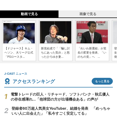
動画で見る
画像で見る
【ドジャース】キム・
新党結成で「「騙し討
「れいわ新選組」が党
登
ヘソン、大リーグ公式
ちにあった気分」と怒
名の変更を発表、「い
女
「PSロースタ...
ったひろゆき妻...
のちの党」へ ...
発
J-CAST ニュース
アクセスランキング
もっと見る
電撃トレードの巨人・リチャード、ソフトバンク・秋広優人
の存在感薄れ...「他球団の方が出場機会ある」の声が
登録者60万超人気美女YouTuber、結婚を発表 「めっちゃ
いい人に出会えた」「私今すごく安定してる」