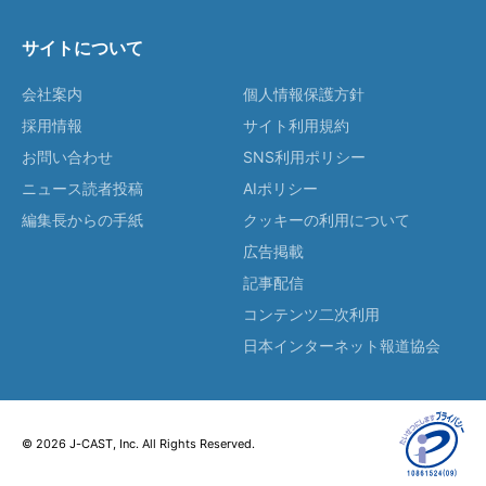
サイトについて
会社案内
個人情報保護方針
採用情報
サイト利用規約
お問い合わせ
SNS利用ポリシー
ニュース読者投稿
AIポリシー
編集長からの手紙
クッキーの利用について
広告掲載
記事配信
コンテンツ二次利用
日本インターネット報道協会
© 2026 J-CAST, Inc. All Rights Reserved.