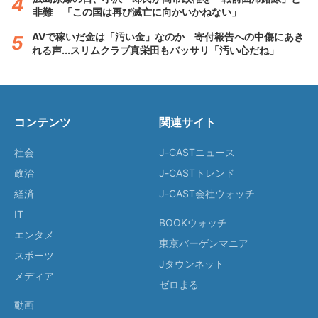
非難 「この国は再び滅亡に向かいかねない」
AVで稼いだ金は「汚い金」なのか 寄付報告への中傷にあき
れる声...スリムクラブ真栄田もバッサリ「汚い心だね」
コンテンツ
関連サイト
社会
J-CASTニュース
政治
J-CASTトレンド
経済
J-CAST会社ウォッチ
IT
BOOKウォッチ
エンタメ
東京バーゲンマニア
スポーツ
Jタウンネット
メディア
ゼロまる
動画