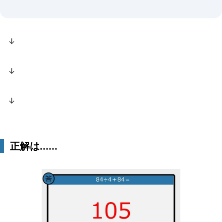
↓
↓
↓
正解は......