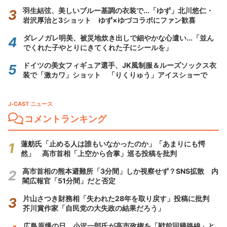
羽生結弦、美しいブルー基調の衣装で...「ゆず」北川悠仁・
岩沢厚治と3ショット ゆず×ゆづコラボにファン歓喜
ダレノガレ明美、被災地炊き出しで細やかな心遣い...「並ん
でくれた子やとりにきてくれた子にシールを」
ドイツの美女フィギュア選手、JK風制服＆ルーズソックス衣
装で「激カワ」ショット 「りくりゅう」アイスショーで
J-CAST ニュース
コメントランキング
蓮舫氏「止める人は誰もいなかったのか」「あまりにも愕
然」 高市首相「上空から合掌」巡る投稿を批判
高市首相の熊本避難所「3分間」しか視察せず？SNS拡散 内
閣広報官「51分間」だと否定
片山さつき財務相「失われた28年を取り戻す」投稿に批判
芥川賞作家「自民党の大失政の結果だろう」
広島原爆の日、小沢一郎氏が高市政権を「戦前回帰路線」と