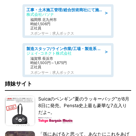
工事・土木施工管理/総合技術商社にて施工管理のお仕事/即日勤務可/車通勤可/工事・土木施工管理/生産・品質管理
＞
株式会社パソナ
福岡県 北九州市
時給1,506円
正社員
スポンサー：求人ボックス
製造スタッフ/ライン作業/工場・製造系 エンジン部品の機械加工/未経験可/昼食代無料
＞
ジェイ-コネクト株式会社
滋賀県 長浜市
時給1,500円～1,875円
正社員
スポンサー：求人ボックス
姉妹サイト
Suicaのペンギン"夏のラッキーバッグ"が8月
8日に発売。Pensta史上最も豪華な7点入り
だよ~。
「孫にあげると思って、あなたにこれをあげ