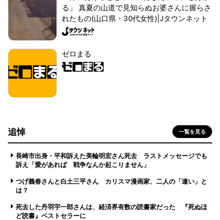
る」 真夏の山道で見知らぬお婆さんに握らさ
れたもの(山口県・30代女性)|Jタウンネット
ゼロまる
追悼
一覧を見る
長崎市出身・平和訴えた美輪明宏さん死去 ラストメッセージでも
訴え「愛があれば 戦争なんか起こりません」
つげ義春さんと白土三平さん カリスマ漫画家、二人の「違い」と
は？
死去した丹羽宇一郎さんは、経済界有数の読書家だった 『死ぬほ
ど読書』ベストセラーに