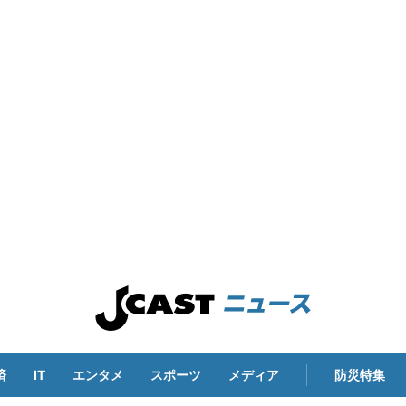
済
IT
エンタメ
スポーツ
メディア
防災特集