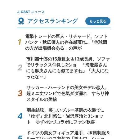
J-CAST ニュース
アクセスランキング
もっと見る
電撃トレードの巨人・リチャード、ソフト
バンク・秋広優人の存在感薄れ...「他球団
の方が出場機会ある」の声が
市川團十郎の15歳長女＆13歳長男、ソファ
でリラックス仲良し2ショ 「海老蔵さん
にも麻央さんにも似てますね」「大人にな
ったな～」
サッカー・ハーランドの美女モデル恋人、
超ミニ丈ワンピで色気ダダ漏れ すらり神
スタイルの美貌
羽生結弦、美しいブルー基調の衣装で...
「ゆず」北川悠仁・岩沢厚治と3ショッ
ト ゆず×ゆづコラボにファン歓喜
ドイツの美女フィギュア選手、JK風制服＆
ルーズソックス衣装で「激カワ」ショッ