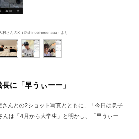
さんのX（＠shinobineeenaaa）より
成長に「早うぃーー」
さんとの2ショット写真とともに、「今日は息子
さんは「4月から大学生」と明かし、「早うぃー