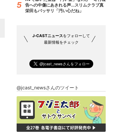
告への中傷にあきれる声...スリムクラブ真
栄田もバッサリ「汚い心だね」
J-CASTニュース
をフォローして
最新情報をチェック
@jcast_newsさんのツイート