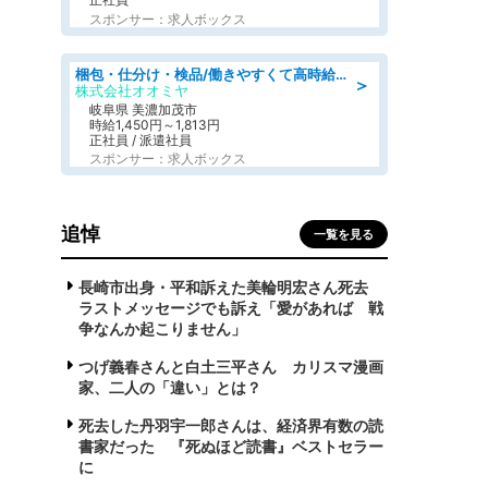
スポンサー：求人ボックス
梱包・仕分け・検品/働きやすくて高時給の仕分け作業長期休暇充実/残業なし
＞
株式会社オオミヤ
岐阜県 美濃加茂市
時給1,450円～1,813円
正社員 / 派遣社員
スポンサー：求人ボックス
追悼
一覧を見る
長崎市出身・平和訴えた美輪明宏さん死去
ラストメッセージでも訴え「愛があれば 戦
争なんか起こりません」
つげ義春さんと白土三平さん カリスマ漫画
家、二人の「違い」とは？
死去した丹羽宇一郎さんは、経済界有数の読
書家だった 『死ぬほど読書』ベストセラー
に