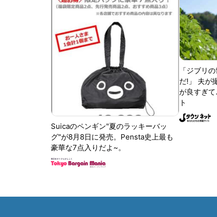
「ジブリの
だ!」 夫
が良すぎて.
ト
Suicaのペンギン"夏のラッキーバッ
グ"が8月8日に発売。Pensta史上最も
豪華な7点入りだよ~。