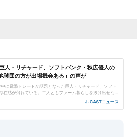
巨人・リチャード、ソフトバンク・秋広優人の
.「他球団の方が出場機会ある」の声が
ン途中に電撃トレードが話題となった巨人・リチャード、ソフト
存在感が薄れている。二人ともファーム暮らしを抜け出せな
トバンク在籍時にウエスタン・リーグで5年連続本塁打王に輝
J-CASTニュース
れ、秋広優人、大江竜聖と2対1のトレードで25年5月に巨人に
督の期待は大きく、77試合出場で打率.211、11本塁打、39