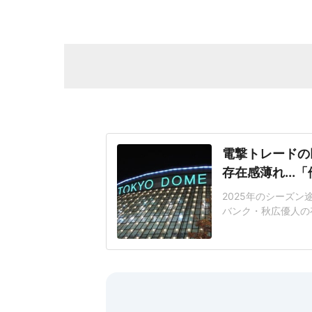
電撃トレードの
存在感薄れ..
2025年のシーズ
バンク・秋広優人の
いリチャードはソフ
いた長打力を評価さ
移籍。阿部慎之助前監
打点をマークした。