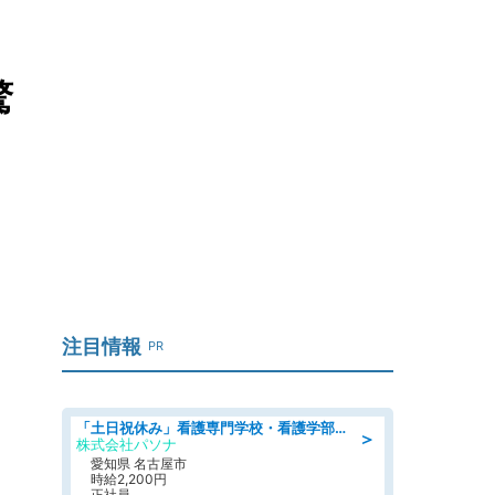
驚
注目情報
PR
「土日祝休み」看護専門学校・看護学部での教員業務/高時給/要資格:保健師、正看護師
＞
株式会社パソナ
愛知県 名古屋市
時給2,200円
正社員