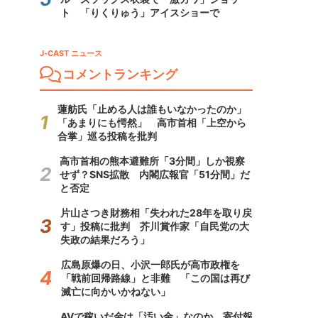
ト 「りくりゅう」アイスショーで
J-CAST ニュース
コメントランキング
蓮舫氏「止める人は誰もいなかったのか」
「あまりにも愕然」 高市首相「上空から
合掌」巡る投稿を批判
高市首相の熊本避難所「3分間」しか視察
せず？SNS拡散 内閣広報官「51分間」だ
と否定
片山さつき財務相「失われた28年を取り戻
す」投稿に批判 芥川賞作家「自民党の大
失政の結果だろう」
広島原爆の日、小沢一郎氏が高市政権を
「戦前回帰路線」と非難 「この国は再び
滅亡に向かいかねない」
AVで稼いだ金は「汚い金」なのか 寄付報