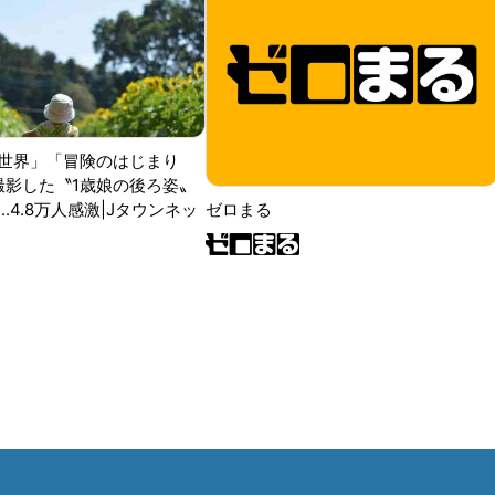
世界」「冒険のはじまり
が撮影した〝1歳娘の後ろ姿〟
ゼロまる
..4.8万人感激|Jタウンネッ