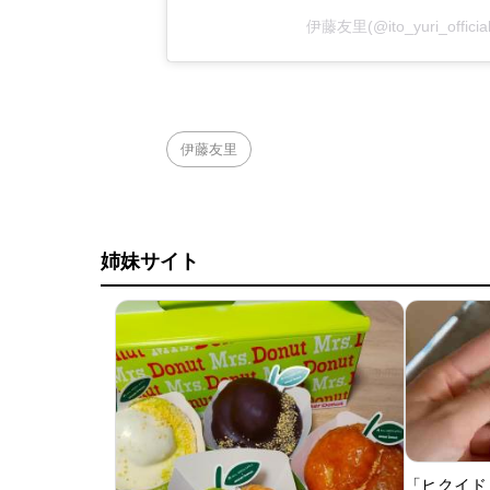
伊藤友里(@ito_yuri_off
伊藤友里
姉妹サイト
「ヒクイド