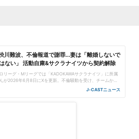
渋川難波、不倫報道で謝罪...妻は「離婚しないで
はない」 活動自粛&サクラナイツから契約解除
ロリーグ・Mリーグでは「KADOKAWAサクラナイツ」に所属
んが2026年6月8日にXを更新。不倫騒動を受け、チームから
しての活動を自粛することを発表した。「妻には多大なる苦
J-CASTニュース
しまったにもかかわらず」渋川さんは2022年からKADOKA
所属。2023年には女流プロ雀士の早川林香さんと結婚を報告し