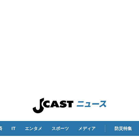
済
IT
エンタメ
スポーツ
メディア
防災特集