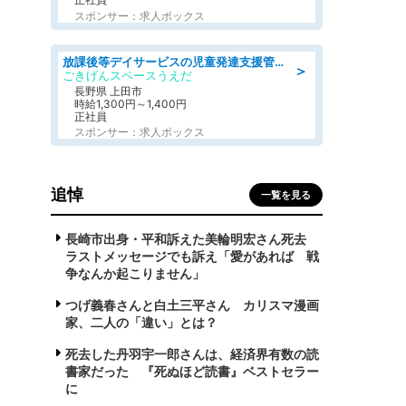
スポンサー：求人ボックス
放課後等デイサービスの児童発達支援管理責任者
＞
ごきげんスペースうえだ
長野県 上田市
時給1,300円～1,400円
正社員
スポンサー：求人ボックス
追悼
一覧を見る
長崎市出身・平和訴えた美輪明宏さん死去
ラストメッセージでも訴え「愛があれば 戦
争なんか起こりません」
つげ義春さんと白土三平さん カリスマ漫画
家、二人の「違い」とは？
死去した丹羽宇一郎さんは、経済界有数の読
書家だった 『死ぬほど読書』ベストセラー
に