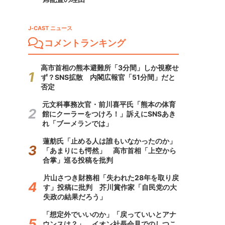
J-CAST ニュース
コメントランキング
高市首相の熊本避難所「3分間」しか視察せ
ず？SNS拡散 内閣広報官「51分間」だと
否定
元文科事務次官・前川喜平氏「熊本の体育
館にクーラーをつけろ！」訴えにSNSあき
れ「ブーメランでは」
蓮舫氏「止める人は誰もいなかったのか」
「あまりにも愕然」 高市首相「上空から
合掌」巡る投稿を批判
片山さつき財務相「失われた28年を取り戻
す」投稿に批判 芥川賞作家「自民党の大
失政の結果だろう」
「想定外でいいのか」「戻っていいとアナ
ウンスは？」 イオン社長会見でのしつこ