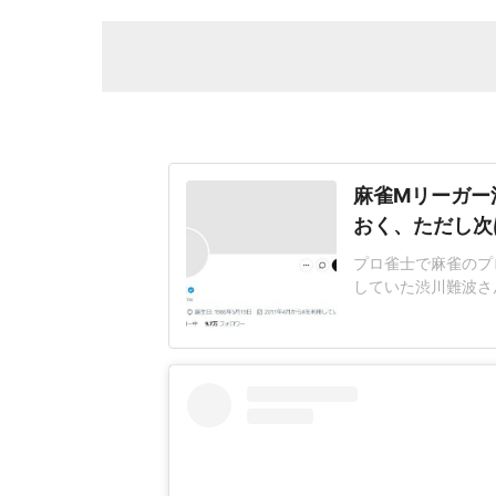
麻雀Mリーガー
おく、ただし次
プロ雀士で麻雀のプ
していた渋川難波さ
の退団と麻雀プロと
痛とショックを与えて
WAサクラナイツに
た。6月5日に