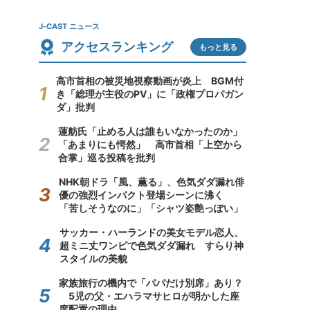
J-CAST ニュース
アクセスランキング
もっと見る
高市首相の被災地視察動画が炎上 BGM付
き「総理が主役のPV」に「政権プロパガン
ダ」批判
蓮舫氏「止める人は誰もいなかったのか」
「あまりにも愕然」 高市首相「上空から
合掌」巡る投稿を批判
NHK朝ドラ「風、薫る」、色気ダダ漏れ俳
優の強烈インパクト登場シーンに沸く
「苦しそうなのに」「シャツ姿艶っぽい」
サッカー・ハーランドの美女モデル恋人、
超ミニ丈ワンピで色気ダダ漏れ すらり神
スタイルの美貌
家族旅行の機内で「パパだけ別席」あり？
5児の父・エハラマサヒロが明かした座
席配置の理由