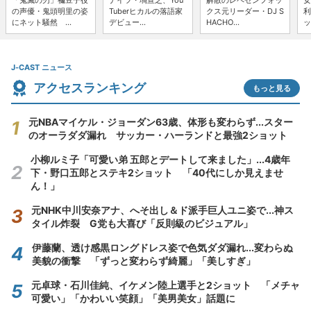
「鬼滅の刃」禰豆子役
ナイツ・塙宣之、You
解散のレペゼンフォッ
女
の声優・鬼頭明里の姿
Tuberヒカルの落語家
クス元リーダー・DJ S
利
にネット騒然 ...
デビュー...
HACHO...
ッ
J-CAST ニュース
アクセスランキング
もっと見る
元NBAマイケル・ジョーダン63歳、体形も変わらず...スター
のオーラダダ漏れ サッカー・ハーランドと最強2ショット
小柳ルミ子「可愛い弟 五郎とデートして来ました」...4歳年
下・野口五郎とステキ2ショット 「40代にしか見えませ
ん！」
元NHK中川安奈アナ、へそ出し＆ド派手巨人ユニ姿で...神ス
タイル炸裂 G党も大喜び「反則級のビジュアル」
伊藤蘭、透け感黒ロングドレス姿で色気ダダ漏れ...変わらぬ
美貌の衝撃 「ずっと変わらず綺麗」「美しすぎ」
元卓球・石川佳純、イケメン陸上選手と2ショット 「メチャ
可愛い」「かわいい笑顔」「美男美女」話題に