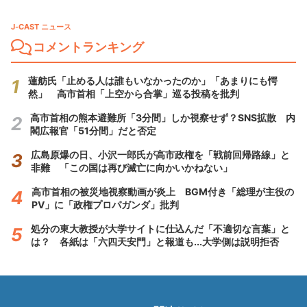
J-CAST ニュース
コメントランキング
蓮舫氏「止める人は誰もいなかったのか」「あまりにも愕
然」 高市首相「上空から合掌」巡る投稿を批判
高市首相の熊本避難所「3分間」しか視察せず？SNS拡散 内
閣広報官「51分間」だと否定
広島原爆の日、小沢一郎氏が高市政権を「戦前回帰路線」と
非難 「この国は再び滅亡に向かいかねない」
高市首相の被災地視察動画が炎上 BGM付き「総理が主役の
PV」に「政権プロパガンダ」批判
処分の東大教授が大学サイトに仕込んだ「不適切な言葉」と
は？ 各紙は「六四天安門」と報道も...大学側は説明拒否