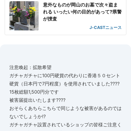
意外なものが岡山のお墓で次々盗ま
れる いったい何の目的があって?県警
が捜査
J-CASTニュース
注意喚起：拡散希望
ガチャガチャに100円硬貨の代わりに香港５０セント
硬貨（日本円で7円程度）を使用されていました????
15枚総額1,500円分です
被害届提出いたします????
おそらくあちらこちらで同じような被害があるのでは
ないでしょうか⁉️
ガチャガチャ設置されているショップの皆様ご注意く