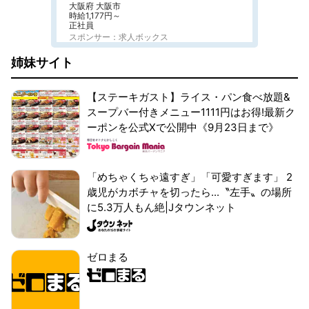
大阪府 大阪市
時給1,177円～
正社員
スポンサー：求人ボックス
姉妹サイト
【ステーキガスト】ライス・パン食べ放題&
スープバー付きメニュー1111円はお得!最新ク
ーポンを公式Xで公開中《9月23日まで》
「めちゃくちゃ遠すぎ」「可愛すぎます」 2
歳児がカボチャを切ったら...〝左手〟の場所
に5.3万人もん絶|Jタウンネット
ゼロまる