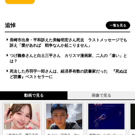
追悼
一覧を見る
長崎市出身・平和訴えた美輪明宏さん死去 ラストメッセージでも
訴え「愛があれば 戦争なんか起こりません」
つげ義春さんと白土三平さん カリスマ漫画家、二人の「違い」と
は？
死去した丹羽宇一郎さんは、経済界有数の読書家だった 『死ぬほ
ど読書』ベストセラーに
動画で見る
画像で見る