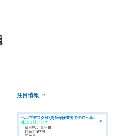
題
注目情報
PR
ヘルプデスク/外資系保険業界でのITヘルプデスク業務/駅近/即日勤務可/ヘルプデスク
＞
株式会社パソナ
福岡県 北九州市
時給4,167円
正社員