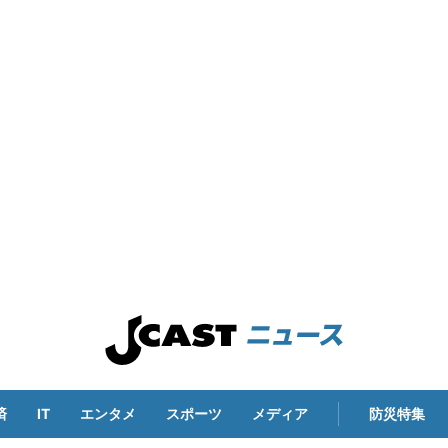
済
IT
エンタメ
スポーツ
メディア
防災特集