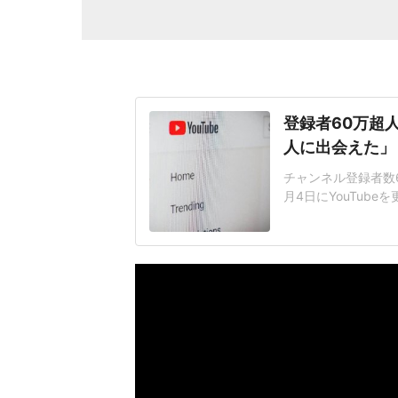
登録者60万超人
人に出会えた」
チャンネル登録者数6
月4日にYouTub
ゃべれるタイプじゃな
太郎さんは「最近結
ーを食べながら「あ
きとか言