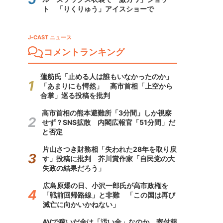
ト 「りくりゅう」アイスショーで
J-CAST ニュース
コメントランキング
蓮舫氏「止める人は誰もいなかったのか」
「あまりにも愕然」 高市首相「上空から
合掌」巡る投稿を批判
高市首相の熊本避難所「3分間」しか視察
せず？SNS拡散 内閣広報官「51分間」だ
と否定
片山さつき財務相「失われた28年を取り戻
す」投稿に批判 芥川賞作家「自民党の大
失政の結果だろう」
広島原爆の日、小沢一郎氏が高市政権を
「戦前回帰路線」と非難 「この国は再び
滅亡に向かいかねない」
AVで稼いだ金は「汚い金」なのか 寄付報