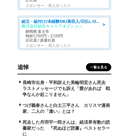
スポンサー：求人ボックス
組立・組付け/未経験OK/高収入/日払いOK/交替制/20・30・40代活躍中
＞
株式会社綜合キャリアオプション
静岡県 富士市
時給1,700円～2,125円
正社員 / 派遣社員
スポンサー：求人ボックス
追悼
一覧を見る
長崎市出身・平和訴えた美輪明宏さん死去
ラストメッセージでも訴え「愛があれば 戦
争なんか起こりません」
つげ義春さんと白土三平さん カリスマ漫画
家、二人の「違い」とは？
死去した丹羽宇一郎さんは、経済界有数の読
書家だった 『死ぬほど読書』ベストセラー
に