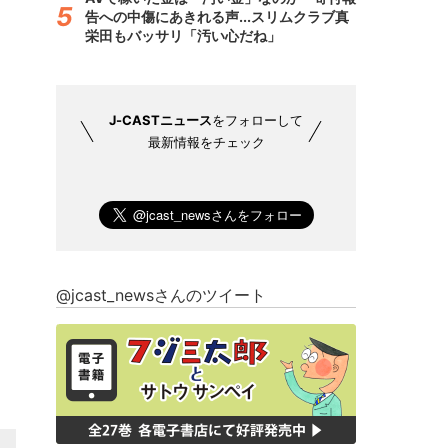
告への中傷にあきれる声...スリムクラブ真
栄田もバッサリ「汚い心だね」
J-CASTニュース
をフォローして
最新情報をチェック
@jcast_newsさんのツイート