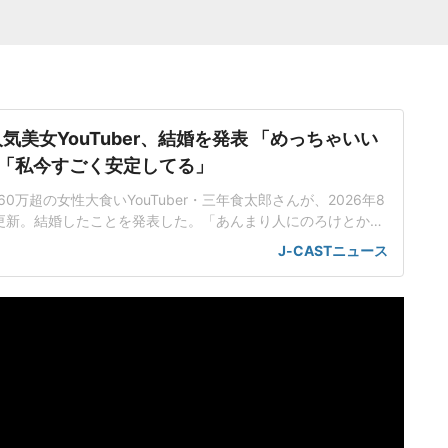
気美女YouTuber、結婚を発表 「めっちゃいい
「私今すごく安定してる」
0万超の女性大食いYouTuber・三年食太郎さんが、2026年8
eを更新。結婚したことを発表した。「あんまり人にのろけとかし
い」26年3月31日以来の更新となったYouTubeで、三年食
J-CASTニュース
婚しました」と発表した。その後は、マクドナルドのメニュ
んまり人にのろけとかしゃべれるタイプじゃない」「人に好