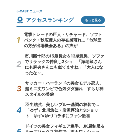
J-CAST ニュース
アクセスランキング
もっと見る
電撃トレードの巨人・リチャード、ソフト
バンク・秋広優人の存在感薄れ...「他球団
の方が出場機会ある」の声が
市川團十郎の15歳長女＆13歳長男、ソファ
でリラックス仲良し2ショ 「海老蔵さん
にも麻央さんにも似てますね」「大人にな
ったな～」
サッカー・ハーランドの美女モデル恋人、
超ミニ丈ワンピで色気ダダ漏れ すらり神
スタイルの美貌
羽生結弦、美しいブルー基調の衣装で...
「ゆず」北川悠仁・岩沢厚治と3ショッ
ト ゆず×ゆづコラボにファン歓喜
ドイツの美女フィギュア選手、JK風制服＆
ルーズソックス衣装で「激カワ」ショッ