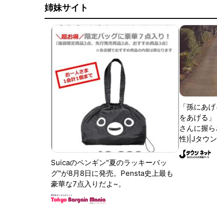
姉妹サイト
「孫にあげ
をあげる」
さんに握ら
性)|Jタウ
Suicaのペンギン"夏のラッキーバッ
グ"が8月8日に発売。Pensta史上最も
豪華な7点入りだよ~。