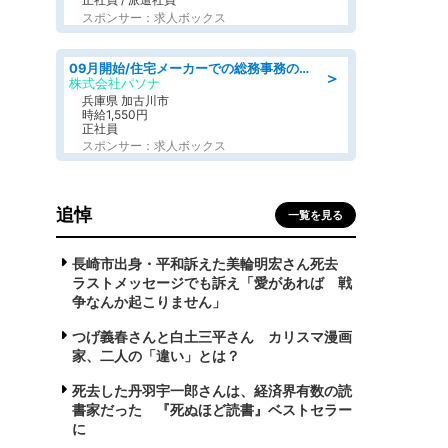
スポンサー：求人ボックス
09月開始/住宅メーカーでの総務事務のお仕事/駅近/車通勤可/一般事務/人事労務
＞
株式会社パソナ
兵庫県 加古川市
時給1,550円
正社員
スポンサー：求人ボックス
追悼
一覧を見る
長崎市出身・平和訴えた美輪明宏さん死去
ラストメッセージでも訴え「愛があれば 戦
争なんか起こりません」
つげ義春さんと白土三平さん カリスマ漫画
家、二人の「違い」とは？
死去した丹羽宇一郎さんは、経済界有数の読
書家だった 『死ぬほど読書』ベストセラー
に