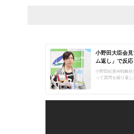
小野田大臣会見
ム返し」で反応
小野田紀美AI戦略担
って質問を繰り返し
題となっている。人
工知能基本計画の改
その後の質疑応答で
日に公開した「新し