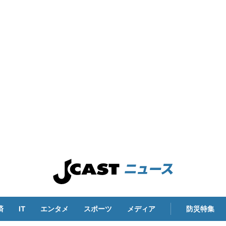
済
IT
エンタメ
スポーツ
メディア
防災特集