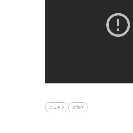
ジュキヤ
駕我雅