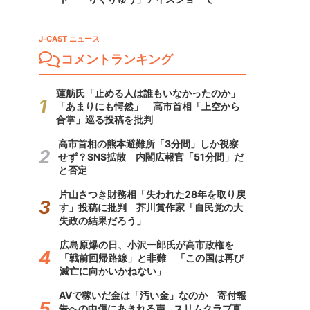
J-CAST ニュース
コメントランキング
蓮舫氏「止める人は誰もいなかったのか」
「あまりにも愕然」 高市首相「上空から
合掌」巡る投稿を批判
高市首相の熊本避難所「3分間」しか視察
せず？SNS拡散 内閣広報官「51分間」だ
と否定
片山さつき財務相「失われた28年を取り戻
す」投稿に批判 芥川賞作家「自民党の大
失政の結果だろう」
広島原爆の日、小沢一郎氏が高市政権を
「戦前回帰路線」と非難 「この国は再び
滅亡に向かいかねない」
AVで稼いだ金は「汚い金」なのか 寄付報
告への中傷にあきれる声...スリムクラブ真