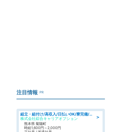
注目情報
PR
組立・組付け/高収入/日払いOK/寮完備/交替制/20・30・40代活躍中
＞
株式会社綜合キャリアオプション
熊本県 菊陽町
時給1,600円～2,000円
正社員 / 派遣社員