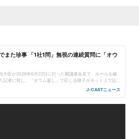
でまた珍事 「1社1問」無視の連続質問に「オウ
当大臣が2026年6月22日に行った閣議後会見で、ルールを破
た記者に対し、「オウム返し」で応じる様子がネット上で話
工知能基本計画の改定素案めぐり応酬小野田氏は会見で、人
J-CASTニュース
定素案を決定したことを報告した。話題を集めているのは、
のやり取りだった。男性記者はまず、理化学研究所(理研)が19
いスパコ